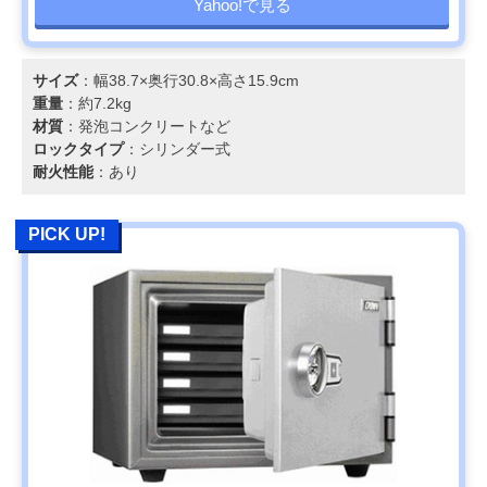
Yahoo!で見る
サイズ
：幅38.7×奥行30.8×高さ15.9cm
重量
：約7.2kg
材質
：発泡コンクリートなど
ロックタイプ
：シリンダー式
耐火性能
：あり
PICK UP!