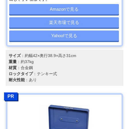
Amazonで見る
楽天市場で見る
Yahoo!で見る
サイズ
：約幅42×奥行38.9×高さ31cm
重量
：約37kg
材質
：合金鋼
ロックタイプ
：テンキー式
耐火性能
：あり
PR