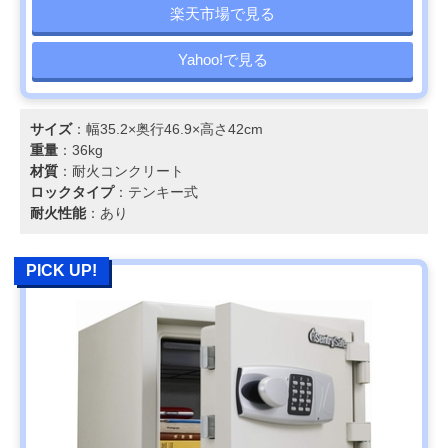
楽天市場で見る
Yahoo!で見る
サイズ
：幅35.2×奥行46.9×高さ42cm
重量
：36kg
材質
：耐火コンクリート
ロックタイプ
：テンキー式
耐火性能
：あり
PICK UP!