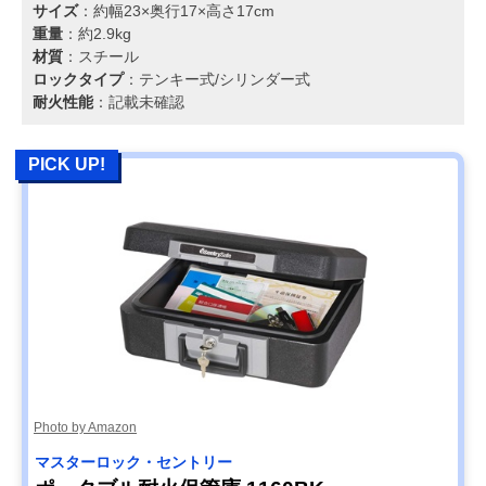
サイズ
：約幅23×奥行17×高さ17cm
重量
：約2.9kg
材質
：スチール
ロックタイプ
：テンキー式/シリンダー式
耐火性能
：記載未確認
PICK UP!
Photo by Amazon
マスターロック・セントリー