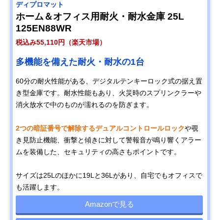
ディプロマット
ホーム＆オフィス用耐火・耐水金庫 25L
125EN88WR
税込み55,110円（楽天市場）
多機能を備えた耐火・耐水の1台
60分の耐火性能がある、デジタルテンキーロック式の据え置
き型金庫です。耐水性能もあり、火災時のスプリンクラーや
消火放水で中のものが濡れるのを防ぎます。
2つの暗証番号で解除するデュアルコントロールロック
や覗
き見防止機能、衝撃と傾きに対して警報音が鳴り響くアラー
ムを装備した、セキュリティの高さもポイントです。
サイズは25Lのほかに19Lと36Lがあり、自宅でもオフィスで
も活躍します。
Amazonで見る