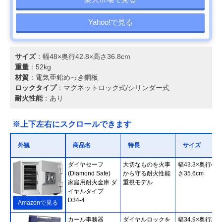
Yahoo!で見る
サイズ
：幅48×奥行42.8×高さ36.8cm
重量
：52kg
材質
：電気亜鉛めっき鋼板
ロックタイプ
：マグネットロック式/シリンダー式
耐火性能
：あり
※上下左右にスクロールできます
外観
商品名
特長
サイズ
ダイヤセーフ
大切なものを火事
幅43.3×奥行40
(Diamond Safe)
から守る耐火性能
さ35.6cm
家庭用耐火金庫 ダ
重視モデル
イヤルタイプ
D34-4
Amazonで見る
カール事務器
ダイヤルロックを
幅34.9×奥行27.