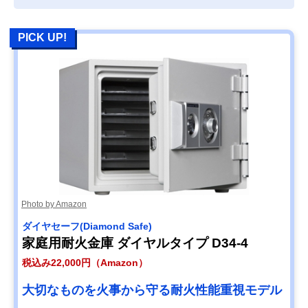
FACE インテリア
じむスタイリッシ
46.05×高さ
デザイン金庫
ュなデザイン
37.2cm
DFS2-FE
PICK UP!
‎コクヨ(KOKUYO)
盗難防止のセキュ
幅35.7×奥行25.
Amazonで見る
手提げ金庫 テンキ
リティスロット付
高さ15.2cm
ー付き A4 CB-T11
き
サンワダイレクト
コンパクトで頑丈
約幅23×奥行17
Amazonで見る
小型電子金庫 200-
な安心設計
高さ17cm
SL039GY
マスターロック・
耐火性に優れ災害
幅38.7×奥行30.
Amazonで見る
セントリー ポータ
対策にもおすすめ
高さ15.9cm
ブル耐火保管庫
1160BK
日本アイエスケイ
高性能の錠前、磁
幅48×奥行42.8
Amazonで見る
Photo by Amazon
特殊マグネットロ
気タイプモデル
さ36.8cm
ック式耐火金庫
ダイヤセーフ(Diamond Safe)
KM-30-4T
家庭用耐火金庫 ダイヤルタイプ D34-4
税込み22,000円（Amazon）
大切なものを火事から守る耐火性能重視モデル