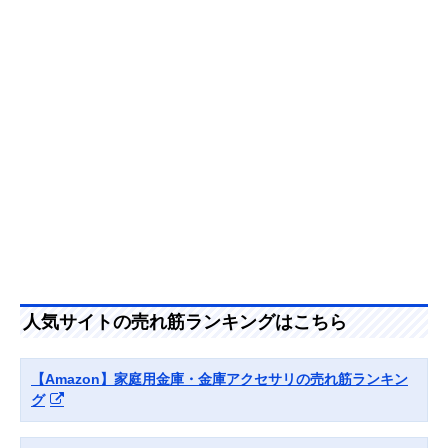
Amazonで見る
FACE インテリア
じむスタイリッシ
46.05×高さ
デザイン金庫
ュなデザイン
37.2cm
DFS2-FE
‎コクヨ(KOKUYO)
盗難防止のセキュ
幅35.7×奥行25.
Amazonで見る
手提げ金庫 テンキ
リティスロット付
高さ15.2cm
ー付き A4 CB-T11
き
サンワダイレクト
コンパクトで頑丈
約幅23×奥行17
Amazonで見る
小型電子金庫 200-
な安心設計
高さ17cm
SL039GY
マスターロック・
耐火性に優れ災害
幅38.7×奥行30.
Amazonで見る
セントリー ポータ
対策にもおすすめ
高さ15.9cm
ブル耐火保管庫
1160BK
日本アイエスケイ
高性能の錠前、磁
幅48×奥行42.8
Amazonで見る
特殊マグネットロ
気タイプモデル
さ36.8cm
人気サイトの売れ筋ランキングはこちら
ック式耐火金庫
KM-30-4T
【Amazon】家庭用金庫・金庫アクセサリの売れ筋ランキン
グ