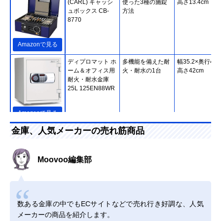
(CARL) キャッシ
使った3種の施錠
高さ13.4cm
ュボックス CB-
方法
8770
Amazonで見る
ディプロマット ホ
多機能を備えた耐
幅35.2×奥行46.
ーム＆オフィス用
火・耐水の1台
高さ42cm
耐火・耐水金庫
25L 125EN88WR
Amazonで見る
金庫、人気メーカーの売れ筋商品
マスターロック・
火災発生から1時
約幅42×奥行38.
セントリー JBSシ
間守る据え置き型
高さ31cm
リーズ テンキー式
1時間耐火金庫
Moovoo編集部
JBS-NT310H
Amazonで見る
アイリスオーヤマ
持ち運びに便利な
約幅19.5×奥行
Amazonで見る
(IRIS OHYAMA) 手
手提げ型
15.5×高さ8.5cm
提げ金庫 SBX-A6
数ある金庫の中でもECサイトなどで売れ行き好調な、人気
メーカーの商品を紹介します。
エイコー(Eiko) D-
インテリアにもな
幅48.4×奥行
Amazonで見る