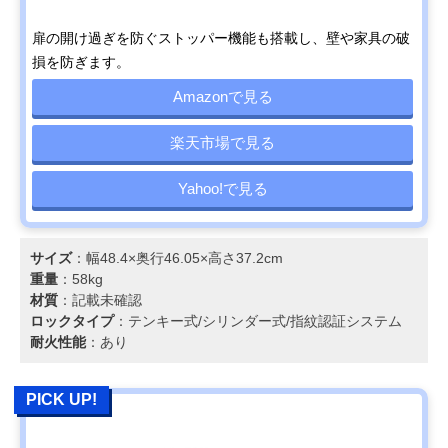
扉の開け過ぎを防ぐストッパー機能も搭載し、壁や家具の破
損を防ぎます。
Amazonで見る
楽天市場で見る
Yahoo!で見る
サイズ
：幅48.4×奥行46.05×高さ37.2cm
重量
：58kg
材質
：記載未確認
ロックタイプ
：テンキー式/シリンダー式/指紋認証システム
耐火性能
：あり
PICK UP!