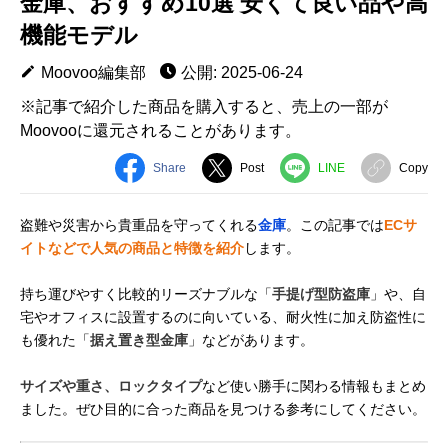
金庫、おすすめ10選 安くて良い品や高
機能モデル
Moovoo編集部
公開: 2025-06-24
※記事で紹介した商品を購入すると、売上の一部が
Moovooに還元されることがあります。
Share
Post
LINE
Copy
盗難や災害から貴重品を守ってくれる
金庫
。この記事では
ECサ
イトなどで人気の商品と特徴を紹介
します。
持ち運びやすく比較的リーズナブルな「
手提げ型防盗庫
」や、自
宅やオフィスに設置するのに向いている、耐火性に加え防盗性に
も優れた「
据え置き型金庫
」などがあります。
サイズや重さ、ロックタイプ
など使い勝手に関わる情報もまとめ
ました。ぜひ目的に合った商品を見つける参考にしてください。