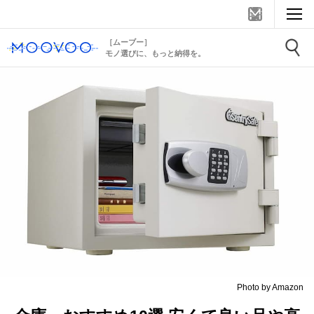
［ムーブー］
モノ選びに、もっと納得を。
Photo by Amazon