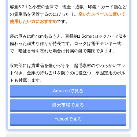
容量5.2 Lと小型の金庫で、現金・通帳・印鑑・カード類など
の貴重品を保管するのにぴったり。
空いたスペースに置いて
使用したい方におすすめ
です。
扉の厚みは約4cmあるうえ、直径約1.5cmのロックバーが2本
備わった頑丈な作りが特長です。ロックは電子テンキー式
で、暗証番号を忘れた場合は付属の鍵で開閉できます。
収納部には貴重品を傷から守る、起毛素材のやわらかいマッ
ト付き。金庫の持ち去りを防ぐのに役立つ、壁固定用のボル
トも付属します。
Amazonで見る
楽天市場で見る
Yahoo!で見る