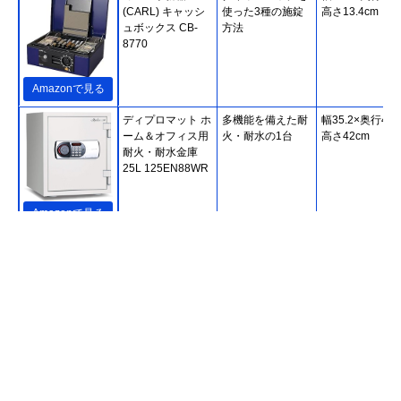
(CARL) キャッシ
使った3種の施錠
高さ13.4cm
ュボックス CB-
方法
8770
Amazonで見る
ディプロマット ホ
多機能を備えた耐
幅35.2×奥行46.
ーム＆オフィス用
火・耐水の1台
高さ42cm
耐火・耐水金庫
25L 125EN88WR
Amazonで見る
マスターロック・
火災発生から1時
約幅42×奥行38.
セントリー JBSシ
間守る据え置き型
高さ31cm
リーズ テンキー式
1時間耐火金庫
JBS-NT310H
Amazonで見る
アイリスオーヤマ
持ち運びに便利な
約幅19.5×奥行
Amazonで見る
(IRIS OHYAMA) 手
手提げ型
15.5×高さ8.5cm
提げ金庫 SBX-A6
エイコー(Eiko) D-
インテリアにもな
幅48.4×奥行