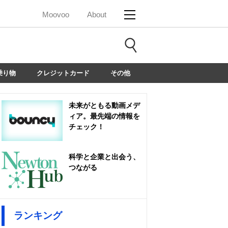
Moovoo
About
乗り物
クレジットカード
その他
未来がともる動画メデ
ィア。最先端の情報を
チェック！
科学と企業と出会う、
つながる
ランキング