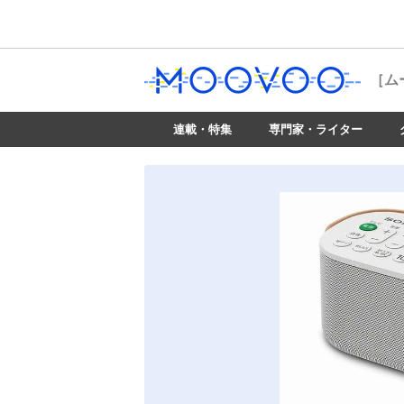
［ム
連載・特集
専門家・ライター