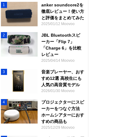
anker soundcore2を
1
徹底レビュー！使い方
と評価をまとめてみた
2025/01/12 Moovoo
JBL Bluetoothスピ
2
ーカー「Flip 7」
「Charge 6」を比較
レビュー
2025/04/14 Moovoo
音楽プレーヤー、おす
3
すめ12選 高校生にも
人気の高音質モデル
2026/01/30 Moovoo
プロジェクターにスピ
4
ーカーをつなぐ方法
ホームシアターにおす
すめの商品も
2025/12/29 Moovoo