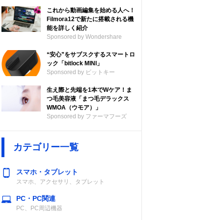
これから動画編集を始める人へ！
Filmora12で新たに搭載される機
能を詳しく紹介
Sponsored by Wondershare
“安心”をサブスクするスマートロ
ック「bitlock MINI」
Sponsored by ビットキー
生え際と先端を1本でWケア！ま
つ毛美容液「まつ毛デラックス
WMOA（ウモア）」
Sponsored by ファーマフーズ
カテゴリー一覧
スマホ・タブレット
スマホ、アクセサリ、タブレット
PC・PC関連
PC、PC周辺機器