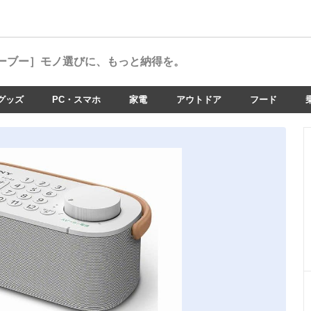
ーブー］
モノ選びに、もっと納得を。
グッズ
PC・スマホ
家電
アウトドア
フード