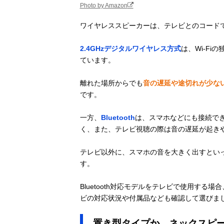
Photo by Amazon
ワイヤレススピーカーは、テレビとのコード
2.4GHzデジタルワイヤレス方式
は、Wi-F
ています。
離れた場所からでも
音の遅延や途切れが少な
です。
一方、
Bluetooth
は、スマホなどにも接続でき
く、また、テレビ視聴の際は音の遅延が起き
テレビ以外に、スマホの音を大きく出すとい
す。
Bluetooth対応モデルをテレビで使用する場
ビの対応状況や付属品なども確認して選びま
置き型タイプか、ネックスピ