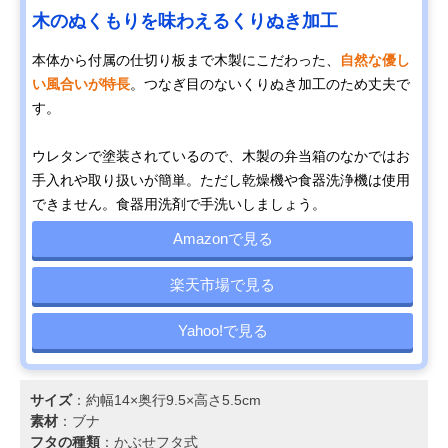
木のぬくもりを味わえるくりぬき加工
本体から付属の仕切り板まで木製にこだわった、
自然な優し
い風合いが特長
。つなぎ目のないくりぬき加工のため丈夫で
す。
ウレタンで塗装されているので、木製の弁当箱のなかではお
手入れや取り扱いが簡単。ただし乾燥機や食器洗浄機は使用
できません。食器用洗剤で手洗いしましょう。
Amazonで見る
楽天市場で見る
Yahoo!で見る
サイズ
：約幅14×奥行9.5×高さ5.5cm
素材
：ブナ
フタの種類
：かぶせフタ式