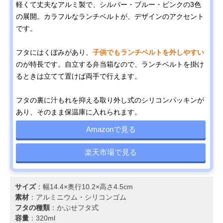
軽くて丈夫なアルミ製で、シルバー・ブルー・ピンクの3色
の展開。カラフルなランチベルトが、デザインのアクセント
です。
フタにはくぼみがあり、
子供でもランチベルトを外しやすい
のが特長です。自立する弁当箱なので、ランチベルトを掛け
るときは立てて置けば両手で行えます。
フタの裏に汁もれを抑える取り外し式のシリコンパッキンが
あり、そのまま保温庫に入れられます。
Amazonで見る
楽天市場で見る
サイズ
：幅14.4×奥行10.2×高さ4.5cm
素材
：アルミニウム・シリコンゴム
フタの種類
：かぶせフタ式
容量
：320ml