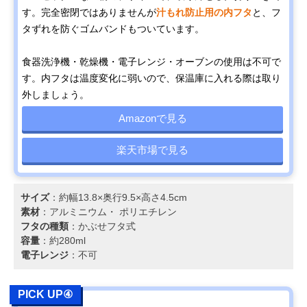
す。完全密閉ではありませんが
汁もれ防止用の内フタ
と、フ
タずれを防ぐゴムバンドもついています。
食器洗浄機・乾燥機・電子レンジ・オーブンの使用は不可で
す。内フタは温度変化に弱いので、保温庫に入れる際は取り
外しましょう。
Amazonで見る
楽天市場で見る
サイズ
：約幅13.8×奥行9.5×高さ4.5cm
素材
：アルミニウム・ ポリエチレン
フタの種類
：かぶせフタ式
容量
：約280ml
電子レンジ
：不可
PICK UP④