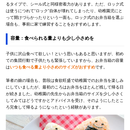
るタイプで、シール式と同様密着力があります。ただ、ロック式
は使うにつれて“ロック”自体が壊れてしまったり、幼稚園児にと
って開けづらかったりという一面も。ロック式のお弁当箱を選ぶ
場合も、事前に家で練習することをおすすめします。
容量：食べられる量よりも少し小さめを
子供に沢山食べて欲しい！という思いもあると思いますが、初め
ての集団行動で子供たちも緊張していますから、お弁当箱の容量
は
いつも食べる量より小さめのサイズがおすすめ
です。
筆者の娘の場合も、普段は食欲旺盛で幼稚園でのお弁当を楽しみ
にしていましたが、最初のころはお弁当をほとんど残して帰る日
が続きました。幼稚園の先生からお弁当箱のサイズを少し小さく
してみてはどうですかとアドバイスを受け、そのようにしたとこ
ろ完食して帰るようになったという経験があります。