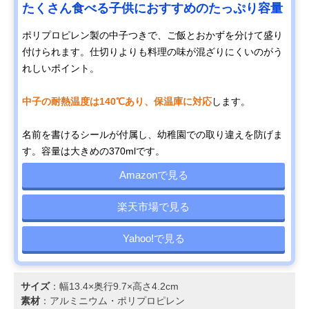
たくさん食べる子供におすすめのたっぷり容量
ポリプロピレン製の中子つきで、ご飯とおかずを分けて盛り
付けられます。仕切りよりも料理の味が混ざりにくいのがう
れしいポイント。
中子の耐熱温度は140℃あり、保温庫に対応
します。
名前を書けるシールが付属し、幼稚園での取り違えを防げま
す。容量は大きめの370mlです。
Amazonで見る
楽天市場で見る
Yahoo!で見る
サイズ
：幅13.4×奥行9.7×高さ4.2cm
素材
：アルミニウム・ポリプロピレン