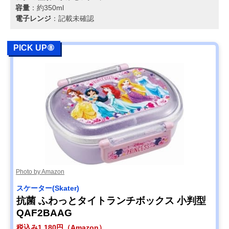
容量
：約350ml
電子レンジ
：記載未確認
PICK UP⑧
Photo by Amazon
スケーター(Skater)
抗菌 ふわっとタイトランチボックス 小判型
QAF2BAAG
税込み1,180円（Amazon）