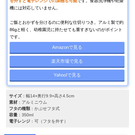
を外すと電子レンジでの加熱も可能
です。食器洗浄機や乾燥
機には対応していません。
ご飯とおかずを分けるのに便利な仕切りつき。アルミ製で約
86gと軽く、幼稚園児に持たせても重すぎないのがポイント
です。
Amazonで見る
楽天市場で見る
Yahoo!で見る
サイズ
：幅14×奥行9.9×高さ4.5cm
素材
：アルミニウム
フタの種類
：かぶせフタ式
容量
：350ml
電子レンジ
：可（フタを外す）