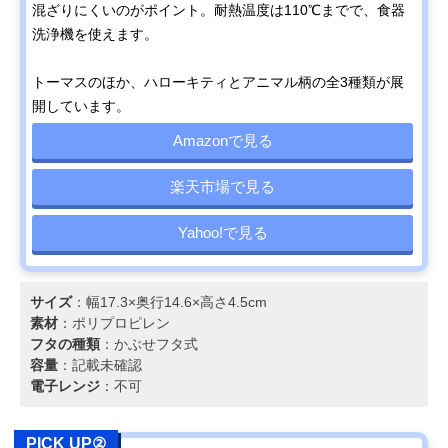
混ざりにくいのがポイント。耐熱温度は110℃までで、食器
洗浄機を使えます。
トーマスのほか、ハローキティとアニマル柄の全3種類が展
開しています。
Amazonで見る
楽天市場で見る
Yahoo!で見る
サイズ
：幅17.3×奥行14.6×高さ4.5cm
素材
：ポリプロピレン
フタの種類
：かぶせフタ式
容量
：記載未確認
電子レンジ
：不可
PICK UP②