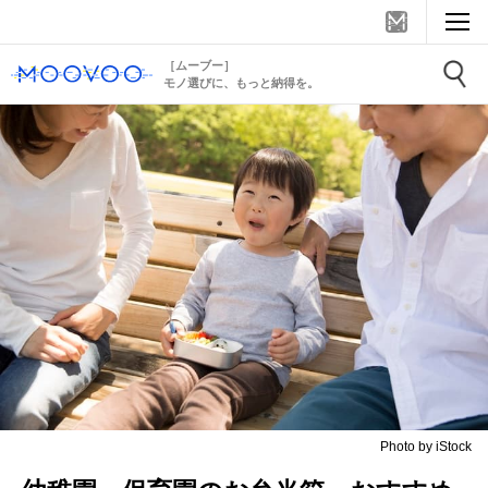
［ムーブー］
モノ選びに、もっと納得を。
Photo by iStock