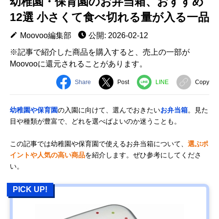
幼稚園・保育園のお弁当箱、おすすめ
12選 小さくて食べ切れる量が入る一品
Moovoo編集部
公開: 2026-02-12
※記事で紹介した商品を購入すると、売上の一部が
Moovooに還元されることがあります。
Share
Post
LINE
Copy
幼稚園や保育園
の入園に向けて、選んでおきたい
お弁当箱
。見た
目や種類が豊富で、どれを選べばよいのか迷うことも。
この記事では幼稚園や保育園で使えるお弁当箱について、
選ぶポ
イントや人気の高い商品
を紹介します。ぜひ参考にしてくださ
い。
PICK UP!