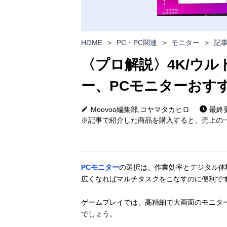
HOME
>
PC・PC関連
>
モニター
>
記
〈プロ解説〉4K/ウ
ー、PCモニターおすす
Moovoo編集部,コヤマタカヒロ
最終更
※記事で紹介した商品を購入すると、売上の一
PCモニター
の選択は、作業効率とデジタル体
広くなればマルチタスクをこなすのに便利で
ゲームプレイでは、高精細で大画面のモニタ
でしょう。