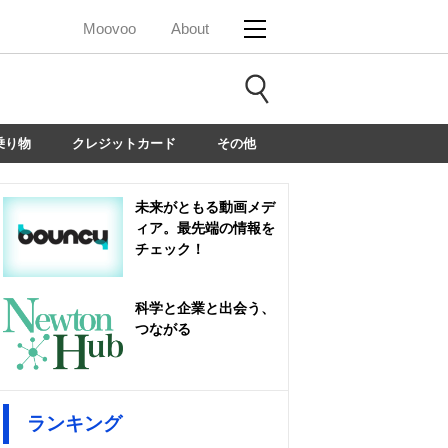
Moovoo
About
乗り物
クレジットカード
その他
未来がともる動画メデ
ィア。最先端の情報を
チェック！
科学と企業と出会う、
つながる
ランキング