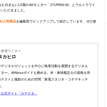
カヒロさん
にLG製の4Kモニター「27UP850-W」とウルトラワイ
していただきました。
め人気商品
を編集部でピックアップして紹介しています。ぜひ参
＆家電ライター
タカヒロ
やデジタルガジェットを中心に執筆活動を展開するデジタル
ター。AllAboutガイドも務める。米・食味鑑定士の資格を所
のテストと撮影のための空間「家電スタジオ・コヤマキッチ
意。
公式サイト「カデスタ」