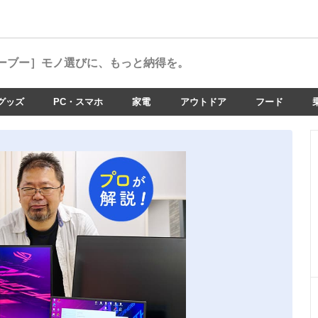
ーブー］
モノ選びに、もっと納得を。
グッズ
PC・スマホ
家電
アウトドア
フード