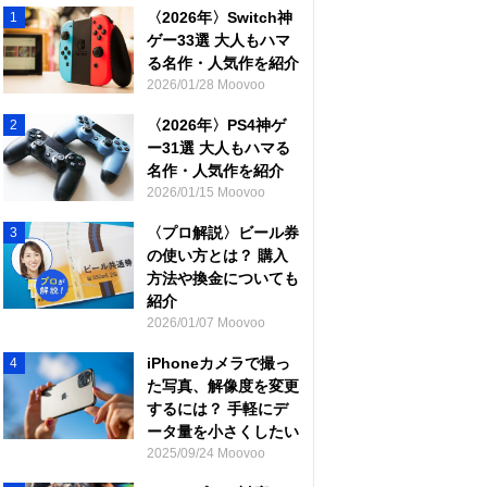
〈2026年〉Switch神
1
ゲー33選 大人もハマ
る名作・人気作を紹介
2026/01/28 Moovoo
〈2026年〉PS4神ゲ
2
ー31選 大人もハマる
名作・人気作を紹介
2026/01/15 Moovoo
〈プロ解説〉ビール券
3
の使い方とは？ 購入
方法や換金についても
紹介
2026/01/07 Moovoo
iPhoneカメラで撮っ
4
た写真、解像度を変更
するには？ 手軽にデ
ータ量を小さくしたい
2025/09/24 Moovoo