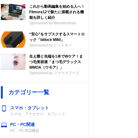
これから動画編集を始める人へ！
Filmora12で新たに搭載される機
能を詳しく紹介
Sponsored by Wondershare
“安心”をサブスクするスマートロ
ック「bitlock MINI」
Sponsored by ビットキー
生え際と先端を1本でWケア！ま
つ毛美容液「まつ毛デラックス
WMOA（ウモア）」
Sponsored by ファーマフーズ
カテゴリー一覧
スマホ・タブレット
スマホ、アクセサリ、タブレット
PC・PC関連
PC、PC周辺機器