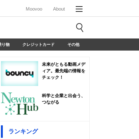
Moovoo
About
乗り物
クレジットカード
その他
未来がともる動画メデ
ィア。最先端の情報を
チェック！
科学と企業と出会う、
つながる
ランキング