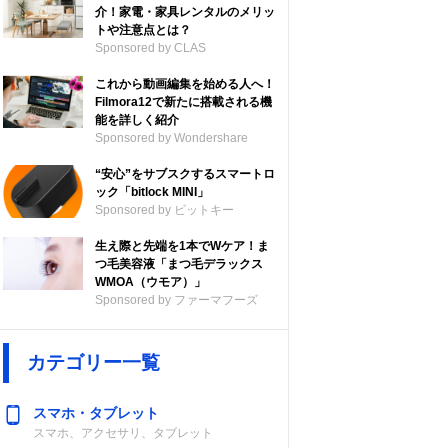
介！家電・家具レンタルのメリッ
トや注意点とは？
Sponsored by CLAS
これから動画編集を始める人へ！
Filmora12で新たに搭載される機
能を詳しく紹介
Sponsored by Wondershare
“安心”をサブスクするスマートロ
ック「bitlock MINI」
Sponsored by ビットキー
生え際と先端を1本でWケア！ま
つ毛美容液「まつ毛デラックス
WMOA（ウモア）」
Sponsored by ファーマフーズ
カテゴリー一覧
スマホ・タブレット
スマホ、アクセサリ、タブレット