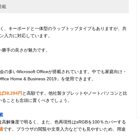
搭載
でなく、キーボードと一体型のラップトップタイプもありますが、共
たペン入力に対応しています。
い勝手の良さが魅力です。
の多いMicrosoft Officeが搭載されています。中でも家庭向け・
Home & Business 2019」を使用できます。
38,284円
と高額です。他社製タブレットやノートパソコンと比
いることも念頭に置くべきでしょう。
載
イ」は高解像度で明るく、また、色再現性はsRGBを100％カバーする
適
です。ブラウザの閲覧や文章入力などでも見やすいため、用途