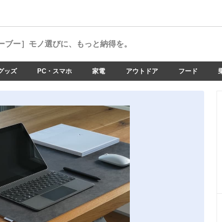
ーブー］
モノ選びに、もっと納得を。
グッズ
PC・スマホ
家電
アウトドア
フード