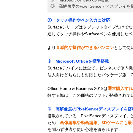
③ 高解像度のPixel Senceディスプレイを
① タッチ操作やペン入力に対応
Surfaceシリーズはタブレットタイプだけ
通してタッチ操作やSurfaceペンを使用し
より
直感的な操作ができるパソコン
として使
② Microsoft Officeを標準搭載
Surfaceデバイスには全て、ビジネスで使う機会
法人向けどちらにも対応したパッケージ版「Office 
Office Home & Business 2019は
通常購入すれば
較する際は、この価格のソフトが搭載されて
③ 高解像度のPixelSenceディスプレイを搭
搭載されている「PixelSenceディスプレ
ため、
画像編集や動画編集、3Dゲームにも最
を問わず快適な使い心地を得られます。