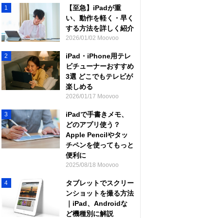
【至急】iPadが重
1
い、動作を軽く・早く
する方法を詳しく紹介
2026/01/02 Moovoo
iPad・iPhone用テレ
2
ビチューナーおすすめ
3選 どこでもテレビが
楽しめる
2026/01/17 Moovoo
iPadで手書きメモ、
3
どのアプリ使う？
Apple Pencilやタッ
チペンを使ってもっと
便利に
2025/08/18 Moovoo
タブレットでスクリー
4
ンショットを撮る方法
｜iPad、Androidな
ど機種別に解説