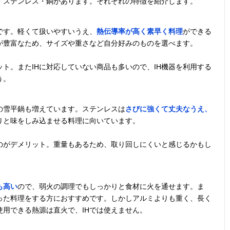
・ステンレス・銅があります。それぞれの特徴を紹介します。
です。軽くて扱いやすいうえ、
熱伝導率が高く素早く料理
ができる
が豊富なため、サイズや重さなど自分好みのものを選べます。
ト。またIHに対応していない商品も多いので、IH機器を利用する
う。
の雪平鍋も増えています。ステンレスは
さびに強くて丈夫なうえ、
りと味をしみ込ませる料理に向いています。
のがデメリット。重量もあるため、取り回しにくいと感じるかもし
も高い
ので、弱火の調理でもしっかりと食材に火を通せます。ま
った料理をする方におすすめです。しかしアルミよりも重く、長く
用できる熱源は直火で、IHでは使えません。