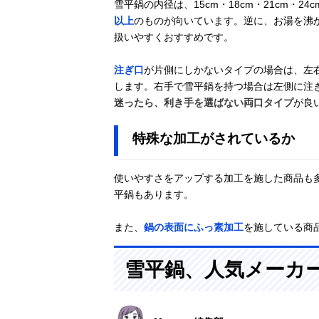
雪平鍋の内径は、15cm・18cm・21cm・2
以上
のものが向いています。逆に、お湯を沸
扱いやすくおすすめです。
注ぎ口
が片側にしかないタイプの場合は、左
します。右手で雪平鍋を持つ場合は左側に注
迷ったら、利き手を選ばない両口タイプ
が良
特殊な加工がされているか
使いやすさをアップする加工を施した商品も
平鍋もあります。
また、
鍋の表面にふっ素加工
を施している商
雪平鍋、人気メーカ