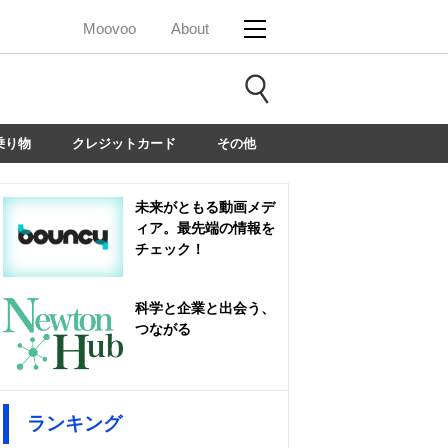
Moovoo
About
乗り物
クレジットカード
その他
未来がともる動画メデ
ィア。最先端の情報を
チェック！
科学と企業と出会う、
つながる
ランキング