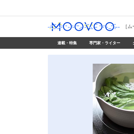
［ム
連載・特集
専門家・ライター