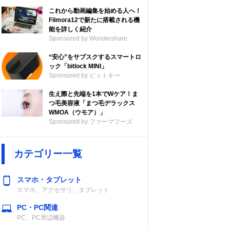
これから動画編集を始める人へ！
Filmora12で新たに搭載される機
能を詳しく紹介
Sponsored by Wondershare
“安心”をサブスクするスマートロ
ック「bitlock MINI」
Sponsored by ビットキー
生え際と先端を1本でWケア！ま
つ毛美容液「まつ毛デラックス
WMOA（ウモア）」
Sponsored by ファーマフーズ
カテゴリー一覧
スマホ・タブレット
スマホ、アクセサリ、タブレット
PC・PC関連
PC、PC周辺機器