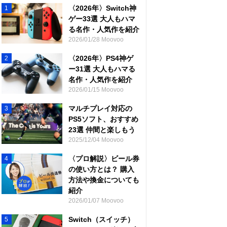
〈2026年〉Switch神
1
ゲー33選 大人もハマ
る名作・人気作を紹介
2026/01/28 Moovoo
〈2026年〉PS4神ゲ
2
ー31選 大人もハマる
名作・人気作を紹介
2026/01/15 Moovoo
マルチプレイ対応の
3
PS5ソフト、おすすめ
23選 仲間と楽しもう
2025/12/04 Moovoo
〈プロ解説〉ビール券
4
の使い方とは？ 購入
方法や換金についても
紹介
2026/01/07 Moovoo
Switch（スイッチ）
5