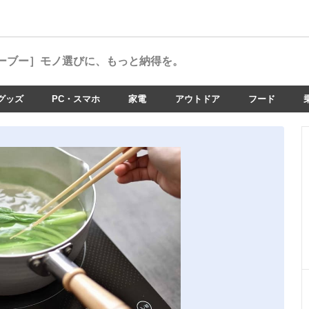
ーブー］
モノ選びに、もっと納得を。
グッズ
PC・スマホ
家電
アウトドア
フード