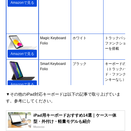
Amazonで見る
Magic Keyboard
ホワイト
トラックパッド
Folio
ファンクション
ーを搭載
Amazonで見る
Smart Keyboard
ブラック
キーボードのみ
Folio
（トラックパッ
ド・ファンクシ
ンキーなし）
Amazonで見る
▼その他のiPad対応キーボードは以下の記事で取り上げていま
す。参考にしてください。
iPad用キーボードおすすめ14選｜ケース一体
Smart Keyboard
ブラック
キーボードのみ
Amazonで見る
型・外付け・軽量モデルも紹介
（トラックパッ
Moovoo
ド・ファンクシ