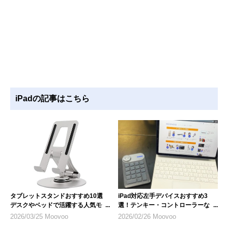
iPadの記事はこちら
タブレットスタンドおすすめ10選
iPad対応左手デバイスおすすめ3
デスクやベッドで活躍する人気モデ
選！テンキー・コントローラーな
ル
ど、選び方のポイントも解説
2026/03/25 Moovoo
2026/02/26 Moovoo