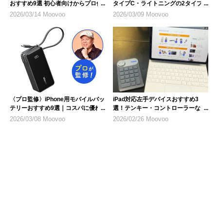
おすすめ9選 初心者向けからプロ仕
タイプC・ライトニングの2タイプ
様まで
を紹介
2026/03/14 Moovoo
2026/03/09 Moovoo
〈プロ監修〉iPhone用モバイルバッ
iPad対応左手デバイスおすすめ3
テリーおすすめ9選｜コスパに優れ
選！テンキー・コントローラーな
た1台を選ぶ
ど、選び方のポイントも解説
2026/03/08 Moovoo
2026/02/26 Moovoo