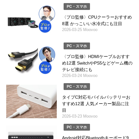
PC・スマホ
〈プロ監修〉CPUクーラーおすすめ
8選 かっこいい水冷式にも注目
2026-03-25 Moovoo
PC・スマホ
〈プロ監修〉HDMIケーブルおすす
め12選 SwitchやPS5などゲーム機の
テレビ接続にも
2026-03-24 Moovoo
PC・スマホ
タイプC対応モバイルバッテリーお
すすめ12選 人気メーカー製品に注
目
2026-03-23 Moovoo
PC・スマホ
Android対応Bluetoothキーボード9