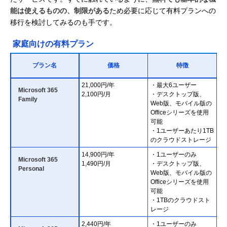
能は使えるものの、制限がある
ため必要に応じて有料プランへの
移行を検討してみるのも手です。
家庭向けの有料プラン
プラン名
価格
特徴
21,000円/年
・最大6ユーザー
Microsoft 365
2,100円/月
・デスクトップ版、
Family
Web版、モバイル版の
Officeシリーズを使用
可能
・1ユーザーあたり1TB
のクラウドストレージ
14,900円/年
・1ユーザーのみ
Microsoft 365
1,490円/月
・デスクトップ版、
Personal
Web版、モバイル版の
Officeシリーズを使用
可能
・1TBのクラウドスト
レージ
2,440円/年
・1ユーザーのみ