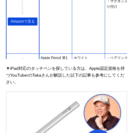
・マグネットで
り付け
Amazonで見る
Apple Pencil 第1
ホワイト
・ペアリングと
世代 MK0C2J/A
電はLightning
▼iPad対応のタッチペンを探している方は、Apple認定資格を持
クタ
つYouTuberのTakaさんが解説した以下の記事も参考にしてくだ
さい。
Amazonで見る