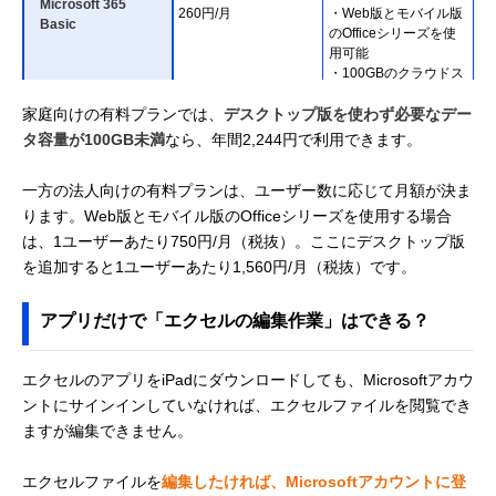
Microsoft 365
260円/月
・Web版とモバイル版
Basic
のOfficeシリーズを使
用可能
・100GBのクラウドス
トレージ
家庭向けの有料プランでは、
デスクトップ版を使わず必要なデー
タ容量が100GB未満
なら、年間2,244円で利用できます。
一方の法人向けの有料プランは、ユーザー数に応じて月額が決ま
ります。Web版とモバイル版のOfficeシリーズを使用する場合
は、1ユーザーあたり750円/月（税抜）。ここにデスクトップ版
を追加すると1ユーザーあたり1,560円/月（税抜）です。
アプリだけで「エクセルの編集作業」はできる？
エクセルのアプリをiPadにダウンロードしても、Microsoftアカウ
ントにサインインしていなければ、エクセルファイルを閲覧でき
ますが編集できません。
エクセルファイルを
編集したければ、Microsoftアカウントに登