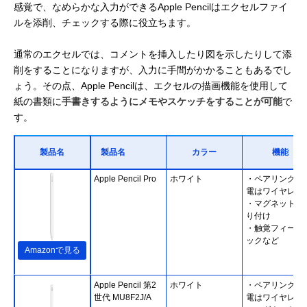
感覚で、なめらかな入力ができるApple Pencilはエクセルファイ
ルを添削、チェックする際に役立ちます。
通常のエクセルでは、コメントを挿入したり図を示したりして添
削をすることになりますが、入力に手間がかかることもあるでし
ょう。その点、Apple Pencilは、エクセルの描画機能を使用して
紙の書類に
手書きするようにメモやスケッチをすることが可能
で
す。
製品名
製品名
カラー
機能
Apple Pencil Pro
ホワイト
・ペアリングと
電はワイヤレス
・マグネットで
り付け
・触覚フィード
ックなど
Amazonで見る
Apple Pencil 第2
ホワイト
・ペアリングと
世代 MU8F2J/A
電はワイヤレス