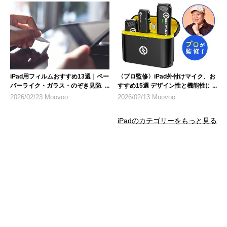
iPad用フィルムおすすめ13選｜ペー
〈プロ監修〉iPad外付けマイク、お
パーライク・ガラス・のぞき見防止
すすめ15選 デザイン性と機能性に
など人気製品を紹介
も注目
2026/02/23 Moovoo
2026/02/13 Moovoo
iPadのカテゴリーをもっと見る