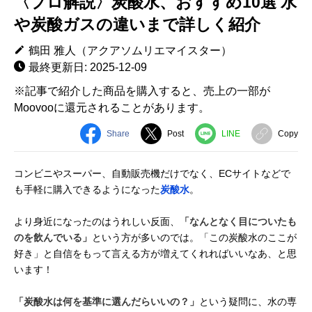
〈プロ解説〉炭酸水、おすすめ10選 水
や炭酸ガスの違いまで詳しく紹介
鶴田 雅人（アクアソムリエマイスター）
最終更新日: 2025-12-09
※記事で紹介した商品を購入すると、売上の一部が
Moovooに還元されることがあります。
Share
Post
LINE
Copy
コンビニやスーパー、自動販売機だけでなく、ECサイトなどで
も手軽に購入できるようになった
炭酸水
。
より身近になったのはうれしい反面、
「なんとなく目についたも
のを飲んでいる」
という方が多いのでは。「この炭酸水のここが
好き」と自信をもって言える方が増えてくれればいいなあ、と思
います！
「炭酸水は何を基準に選んだらいいの？」
という疑問に、水の専