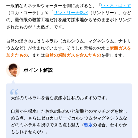
一般的なミネラルウォーターを例にあげると、「
い・ろ・は・す
（コカ・コーラ）」や「
サントリー天然水
（サントリー）」など
の、
最低限の殺菌工程だけを経て採水地からそのままボトリング
されたものが「天然水」です。
自然の湧き水には
ミネラル（カルシウム、マグネシウム、ナトリ
ウムなど）
が含まれています。そうした天然のお水に
炭酸ガスを
加えたもの
、または
自然の炭酸ガスを含んだもの
を指します。
ポイント解説
天然のミネラルを含む炭酸水は私のおすすめです。
自然から採水した
お水の味わいと炭酸とのマッチング
を愉し
める点、さらにゼロカロリーでカルシウムやマグネシウムな
どのミネラルを摂取できる点も魅力（
軟水
の場合、わずかか
もしれませんが）。