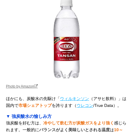
Photo by Amazon
ほかにも、炭酸水の先駆け「
ウィルキンソン
（アサヒ飲料）」は
国内で
市場シェアトップ
を誇ります（
ウレコン
/True Data）。
▼ 強炭酸水の愉しみ方
強炭酸を好む方は、
冷やして飲む方が炭酸ガスをより強く
感じら
れます。一般的に
バランスがよく美味しいとされる温度
は
10～