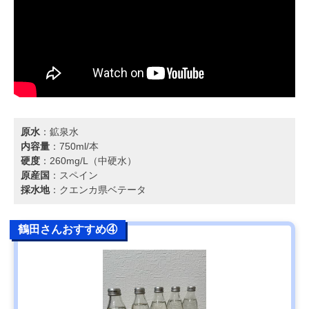
原水
：鉱泉水
内容量
：750ml/本
硬度
：260mg/L（中硬水）
原産国
：スペイン
採水地
：クエンカ県ベテータ
鶴田さんおすすめ④