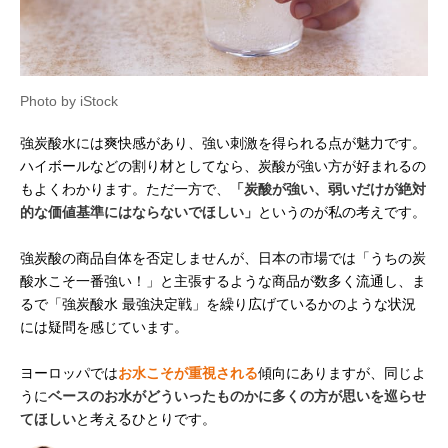
Photo by iStock
強炭酸水には爽快感があり、強い刺激を得られる点が魅力です。
ハイボールなどの割り材としてなら、炭酸が強い方が好まれるの
もよくわかります。ただ一方で、
「炭酸が強い、弱いだけが絶対
的な価値基準にはならないでほしい」
というのが私の考えです。
強炭酸の商品自体を否定しませんが、日本の市場では「うちの炭
酸水こそ一番強い！」と主張するような商品が数多く流通し、ま
るで「強炭酸水 最強決定戦」を繰り広げているかのような状況
には疑問を感じています。
ヨーロッパでは
お水こそが重視される
傾向にありますが、同じよ
うに
ベースのお水がどういったものかに多くの方が思いを巡らせ
てほしい
と考えるひとりです。