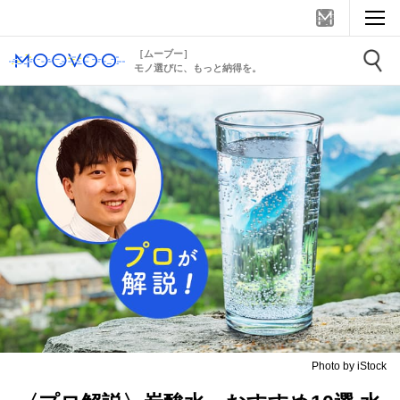
［ムーブー］
モノ選びに、もっと納得を。
Photo by iStock