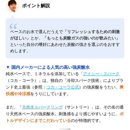
ポイント解説
ベースのお水で選んだうえで
「リフレッシュするための刺激
がほしい」
とか、
「もっとも炭酸ガスの強いのが飲みたい」
といった自分の嗜好にあわせた炭酸の強さを選ぶのをおすす
めします。
▼ 国内メーカーによる人気の高い強炭酸水
純水ベースで、ミネラルを添加している「
アイシー・スパーク
（コカ・コーラ）」は、独自の「冷却スパーク技術」によりブラ
ンド史上最強（参照：
コカ・コーラ公式
）の強炭酸をうたい、
爽
快感や冷涼感
をうりにしています。
また、「
天然水スパークリング
（サントリー）」は、その名の通
り天然水ベースの強炭酸水。刺激感をより感じやすいように、
ボ
トルデザインにまでこだわっている
のが特徴的です。