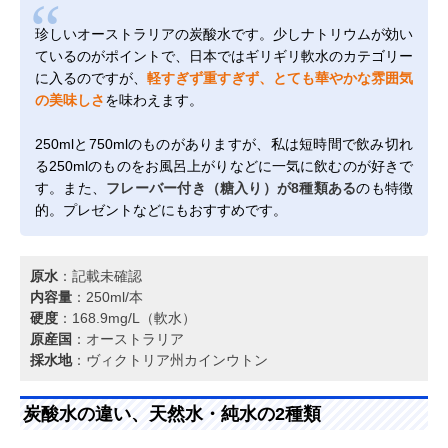
珍しいオーストラリアの炭酸水です。少しナトリウムが効い
ているのがポイントで、日本ではギリギリ軟水のカテゴリー
に入るのですが、
軽すぎず重すぎず、とても華やかな雰囲気
の美味しさ
を味わえます。
250mlと750mlのものがありますが、私は短時間で飲み切れ
る250mlのものをお風呂上がりなどに一気に飲むのが好きで
す。また、
フレーバー付き（糖入り）が8種類ある
のも特徴
的。プレゼントなどにもおすすめです。
原水
：記載未確認
内容量
：250ml/本
硬度
：168.9mg/L（軟水）
原産国
：オーストラリア
採水地
：ヴィクトリア州カインウトン
炭酸水の違い、天然水・純水の2種類