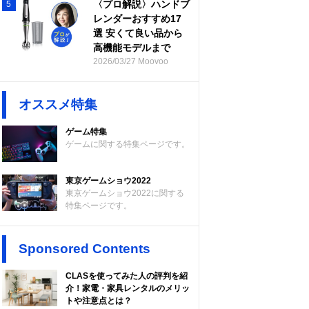
〈プロ解説〉ハンドブ
5
レンダーおすすめ17
選 安くて良い品から
高機能モデルまで
2026/03/27 Moovoo
オススメ特集
ゲーム特集
ゲームに関する特集ページです。
東京ゲームショウ2022
東京ゲームショウ2022に関する
特集ページです。
Sponsored Contents
CLASを使ってみた人の評判を紹
介！家電・家具レンタルのメリッ
トや注意点とは？