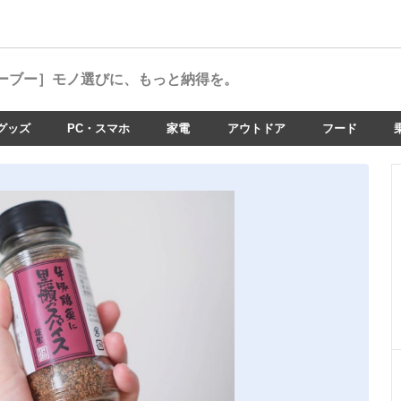
ーブー］
モノ選びに、もっと納得を。
グッズ
PC・スマホ
家電
アウトドア
フード