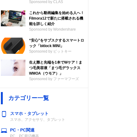
Sponsored by CLAS
これから動画編集を始める人へ！
Filmora12で新たに搭載される機
能を詳しく紹介
Sponsored by Wondershare
“安心”をサブスクするスマートロ
ック「bitlock MINI」
Sponsored by ビットキー
生え際と先端を1本でWケア！ま
つ毛美容液「まつ毛デラックス
WMOA（ウモア）」
Sponsored by ファーマフーズ
カテゴリー一覧
スマホ・タブレット
スマホ、アクセサリ、タブレット
PC・PC関連
PC、PC周辺機器