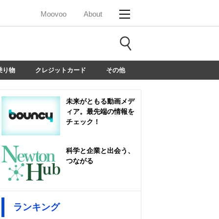
Moovoo
About
乗り物
クレジットカード
その他
未来がともる動画メデ
ィア。最先端の情報を
チェック！
科学と企業と出会う、
つながる
ランキング