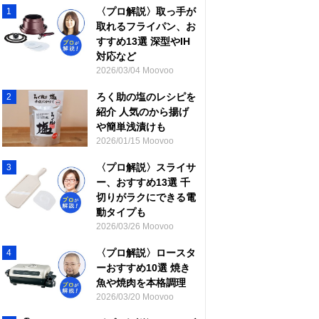
〈プロ解説〉取っ手が
1
取れるフライパン、お
すすめ13選 深型やIH
対応など
2026/03/04 Moovoo
ろく助の塩のレシピを
2
紹介 人気のから揚げ
や簡単浅漬けも
2026/01/15 Moovoo
〈プロ解説〉スライサ
3
ー、おすすめ13選 千
切りがラクにできる電
動タイプも
2026/03/26 Moovoo
〈プロ解説〉ロースタ
4
ーおすすめ10選 焼き
魚や焼肉を本格調理
2026/03/20 Moovoo