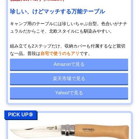
珍しい、けどマッチする万能テーブル
キャンプ用のテーブルには珍しいちゃぶ台型。色合いがナチ
ュラルだからこそ、北欧スタイルにも馴染みやすい。
組み立ても2ステップだけ、収納カバーも付属するなど親切
な一品。普段は
自宅で使うのもアリ
です。
Amazonで見る
楽天市場で見る
Yahoo!で見る
PICK UP⑨