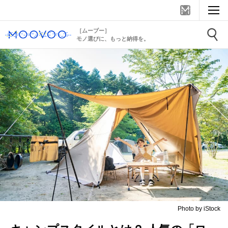
［ムーブー］
モノ選びに、もっと納得を。
Photo by iStock