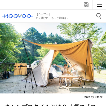
［ムーブー］
モノ選びに、もっと納得を。
Photo by iStock