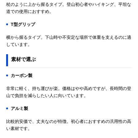
ラックダイヤモン
スタンダードモデ
杖のように上から握るタイプ。登山初心者やハイキング、平坦な
ド) トレイル
ル
道での使用におすすめ。
BD82328
T型グリップ
Amazonで見る
横から握るタイプ。下山時や不安定な場所で体重を支えるのに適
シナノ(SINANO)
ビギナーにもおす
ストック（I型）
Amazonで見る
しています。
ロングトレイル
すめのベーシック
125
モデル
素材で選ぶ
DABADA(ダバダ)
SGマークを取得
ストック（I型）
Amazonで見る
トレッキングポー
した3段階伸縮の
ル アルミ製
高コスパモデル
カーボン製
Black Diamond(ブ
長さ調節ができる
ストック（I型）
Amazonで見る
ラックダイヤモン
アルミ製折りたた
非常に軽く、持ち運びが楽。価格はやや高めですが、長時間の登
ド) ディスタンス
みモデル
山で負担を減らしたい人に向いています。
FLZ BD82289
レキ(LEKI) ブラッ
軽さと高い機能性
ストック（I型）
Amazonで見る
アルミ製
クシリーズ FX カ
を備えたハイエン
ーボン1300445
ドモデル
比較的安価で、丈夫なのが特徴。初心者におすすめの汎用性の高
シナノ(SINANO)
多目的に使えるオ
ストック（I型）
Amazonで見る
い素材です。
トレッキングポー
ールラウンド対応
ル フォールダー
モデル