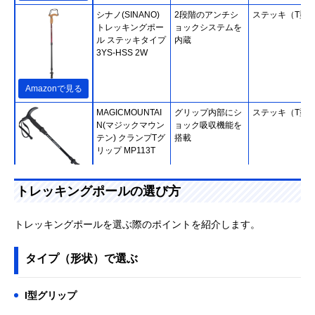
シナノ(SINANO)
2段階のアンチシ
ステッキ（T型
トレッキングポー
ョックシステムを
ル ステッキタイプ
内蔵
3YS-HSS 2W
Amazonで見る
MAGICMOUNTAI
グリップ内部にシ
ステッキ（T型
N(マジックマウン
ョック吸収機能を
テン) クランプTグ
搭載
リップ MP113T
Amazonで見る
トレッキングポールの選び方
レキ(LEKI) マカル
手になじんで操作
ストック（I型）
ーライト AS
しやすいロンググ
トレッキングポールを選ぶ際のポイントを紹介します。
1300485
リップを採用
タイプ（形状）で選ぶ
楽天市場で見る
I型グリップ
Black Diamond(ブ
登山にぴったりな
ストック（I型）