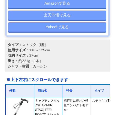
Amazonで見る
楽天市場で見る
Yahoo!で見る
タイプ
：ストック（I型）
使用サイズ
：110～125cm
収納サイズ
：37cm
重さ
：約221g（1本）
シャフト材質
：カーボン
※上下左右にスクロールできます
外観
商品名
特長
タイプ
キャプテンスタッ
携行性に優れた軽
ステッキ（T型
グ(CAPTAIN
量コンパクトモデ
STAG) FEEL
ル
BOSCO トレッキ