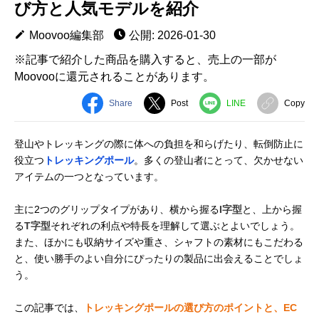
び方と人気モデルを紹介
Moovoo編集部
公開: 2026-01-30
※記事で紹介した商品を購入すると、売上の一部が
Moovooに還元されることがあります。
Share
Post
LINE
Copy
登山やトレッキングの際に体への負担を和らげたり、転倒防止に
役立つ
トレッキングポール
。多くの登山者にとって、欠かせない
アイテムの一つとなっています。
主に2つのグリップタイプがあり、横から握る
I字型
と、上から握
る
T字型
それぞれの利点や特長を理解して選ぶとよいでしょう。
また、ほかにも収納サイズや重さ、シャフトの素材にもこだわる
と、使い勝手のよい自分にぴったりの製品に出会えることでしょ
う。
この記事では、
トレッキングポールの選び方のポイントと、EC