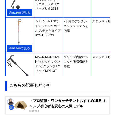
ングステッキ Tグ
リップ UM-2313
Amazonで見る
シナノ(SINANO)
2段階のアンチシ
ステッキ（T型
トレッキングポー
ョックシステムを
ル ステッキタイプ
内蔵
3YS-HSS 2W
Amazonで見る
MAGICMOUNTAI
グリップ内部にシ
ステッキ（T型
N(マジックマウン
ョック吸収機能を
テン) クランプTグ
搭載
リップ MP113T
Amazonで見る
こちらの記事もどうぞ
レキ(LEKI) マカル
手になじんで操作
ストック（I型）
ーライト AS
しやすいロンググ
〈プロ監修〉ワンタッチテントおすすめ15選 キ
1300485
リップを採用
ャンプ初心者も安心の人気モデル
Moovoo