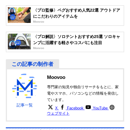
楽天市場で見る
〈プロ監修〉ペグおすすめ人気22選 アウトドア
Black Diamond(ブ
登山にぴったりな
ストック（I型）
にこだわりのアイテムを
ラックダイヤモン
スタンダードモデ
Moovoo
ド) トレイル
ル
BD82328
〈プロ解説〉ソロテントおすすめ25選 ソロキャ
ンプに活躍する軽さやコスパにも注目
Amazonで見る
Moovoo
シナノ(SINANO)
ビギナーにもおす
ストック（I型）
Amazonで見る
ロングトレイル
すめのベーシック
125
モデル
DABADA(ダバダ)
SGマークを取得
ストック（I型）
Amazonで見る
Moovoo
トレッキングポー
した3段階伸縮の
ル アルミ製
高コスパモデル
専門家の知見や独自リサーチをもとに、家
Black Diamond(ブ
長さ調節ができる
ストック（I型）
電やスマホ、パソコンなどの情報を発信し
Amazonで見る
ラックダイヤモン
アルミ製折りたた
ています。
ド) ディスタンス
みモデル
記事一覧
X
Facebook
YouTube
FLZ BD82289
ウェブサイト
レキ(LEKI) ブラッ
軽さと高い機能性
ストック（I型）
Amazonで見る
クシリーズ FX カ
を備えたハイエン
ーボン1300445
ドモデル