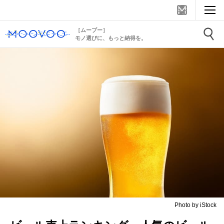
［ムーブー］
モノ選びに、もっと納得を。
Photo by iStock