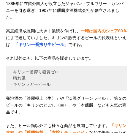
1885年に在留外国人が設立したジャパン・ブルワリー・カンパ
ニーを引き継ぎ、1907年に麒麟麦酒株式会社が創立されまし
た。
高度経済成長期に大きく業績を伸ばし、
一時は国内のシェア60％
にまで達していました。キリンの販売するビールの代表格といえ
ば、
「キリン一番搾り生ビール」
ですね。
それ以外にも、以下の商品を販売しています。
・キリン一番搾り糖質ゼロ
・晴れ風
・キリンラガービール
発泡酒の「淡麗極上〈生〉」や「淡麗グリーンラベル」、第３の
ビールの「キリンのどごし〈生〉」や「本麒麟」なども人気の商
品です。
また、ビール類以外にも様々な商品を展開しています。
「キリン
氷結」や「麒麟特製」「本搾りチューハイ」
などの缶チューハイ