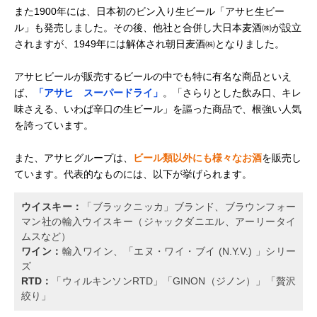
また1900年には、日本初のビン入り生ビール「アサヒ生ビー
ル」も発売しました。その後、他社と合併し大日本麦酒㈱が設立
されますが、1949年には解体され朝日麦酒㈱となりました。
アサヒビールが販売するビールの中でも特に有名な商品といえ
ば、
「アサヒ スーパードライ」
。「さらりとした飲み口、キレ
味さえる、いわば辛口の生ビール」を謳った商品で、根強い人気
を誇っています。
また、アサヒグループは、
ビール類以外にも様々なお酒
を販売し
ています。代表的なものには、以下が挙げられます。
ウイスキー：
「ブラックニッカ」ブランド、ブラウンフォー
マン社の輸入ウイスキー（ジャックダニエル、アーリータイ
ムスなど）
ワイン：
輸入ワイン、「エヌ・ワイ・ブイ (N.Y.V.) 」シリー
ズ
RTD：
「ウィルキンソンRTD」「GINON（ジノン）」「贅沢
絞り」