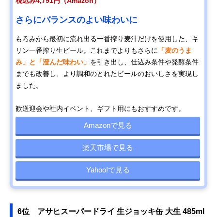
税込み4,791円（Amazon）
さらにバランスのよい味わいに
もろみから最初に流れ出る一番搾り麦汁だけを使用した、キ
リン一番搾り生ビール。これまでよりもさらに
「麦のうま
み」と「澄んだ味わい」
を引き出し、仕込み条件や発酵条件
までも改善し、より調和のとれたビールのおいしさを実現し
ました。
歓送迎会や社内イベント、ギフト用にもおすすめです。
Amazonで見る
楽天市場で見る
Yahoo!で見る
6位 アサヒスーパードライ 生ジョッキ缶 大生 485ml