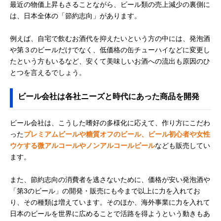
最近の物価上昇もさることながら、ビール類の売上減少の裏側に
は、日本全体の「節約志向」があります。
例えば、自宅で飲むお酒代を抑えたいという方の中には、発泡酒
や第３のビールだけでなく、低価格の缶チューハイなどに変更し
たという方もいるなど、安くて美味しいお酒への流出も原因のひ
とつを言えるでしょう。
ビール会社は各社ニーズと時代にあった商品を開発
ビール会社は、こうした嗜好の多様化に応えて、作り方にこだわ
った
プレミアムビールや糖質オフのビール、ビール初心者や女性
ウケする微アルコールやノンアルコールビール
なども販売してい
ます。
また、節約志向の消費者を逃さないために、価格が安い発泡酒や
「第3のビール」の開発・販売にも今まで以上に力を入れてお
り、その種類は増えています。そのほか、海外事業に力を入れて
日本のビールを世界に広めることで活路を得ようという動きもあ