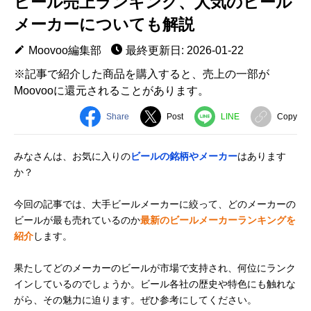
ビール売上ランキング、人気のビール
メーカーについても解説
Moovoo編集部
最終更新日: 2026-01-22
※記事で紹介した商品を購入すると、売上の一部が
Moovooに還元されることがあります。
Share
Post
LINE
Copy
みなさんは、お気に入りの
ビールの銘柄やメーカー
はあります
か？
今回の記事では、大手ビールメーカーに絞って、どのメーカーの
ビールが最も売れているのか
最新のビールメーカーランキングを
紹介
します。
果たしてどのメーカーのビールが市場で支持され、何位にランク
インしているのでしょうか。ビール各社の歴史や特色にも触れな
がら、その魅力に迫ります。ぜひ参考にしてください。