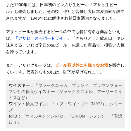
また1900年には、日本初のビン入り生ビール「アサヒ生ビー
ル」も発売しました。その後、他社と合併し大日本麦酒㈱が設立
されますが、1949年には解体され朝日麦酒㈱となりました。
アサヒビールが販売するビールの中でも特に有名な商品といえ
ば、
「アサヒ スーパードライ」
。「さらりとした飲み口、キレ
味さえる、いわば辛口の生ビール」を謳った商品で、根強い人気
を誇っています。
また、アサヒグループは、
ビール類以外にも様々なお酒
を販売し
ています。代表的なものには、以下が挙げられます。
ウイスキー：
「ブラックニッカ」ブランド、ブラウンフォー
マン社の輸入ウイスキー（ジャックダニエル、アーリータイ
ムスなど）
ワイン：
輸入ワイン、「エヌ・ワイ・ブイ (N.Y.V.) 」シリー
ズ
RTD：
「ウィルキンソンRTD」「GINON（ジノン）」「贅沢
絞り」