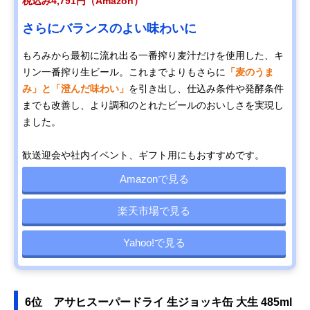
税込み4,791円（Amazon）
さらにバランスのよい味わいに
もろみから最初に流れ出る一番搾り麦汁だけを使用した、キ
リン一番搾り生ビール。これまでよりもさらに
「麦のうま
み」と「澄んだ味わい」
を引き出し、仕込み条件や発酵条件
までも改善し、より調和のとれたビールのおいしさを実現し
ました。
歓送迎会や社内イベント、ギフト用にもおすすめです。
Amazonで見る
楽天市場で見る
Yahoo!で見る
6位 アサヒスーパードライ 生ジョッキ缶 大生 485ml