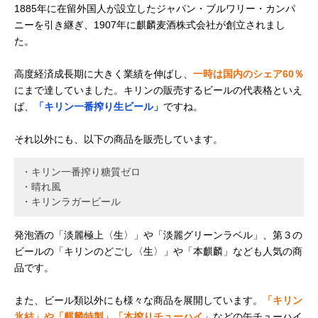
1885年に在留外国人が設立したジャパン・ブルワリー・カンパ
ニーを引き継ぎ、1907年に麒麟麦酒株式会社が創立されまし
た。
高度経済成長期に大きく業績を伸ばし、
一時は国内のシェア60％
にまで達していました。キリンの販売するビールの代表格といえ
ば、
「キリン一番搾り生ビール」
ですね。
それ以外にも、以下の商品を販売しています。
・キリン一番搾り糖質ゼロ
・晴れ風
・キリンラガービール
発泡酒の「淡麗極上〈生〉」や「淡麗グリーンラベル」、第３の
ビールの「キリンのどごし〈生〉」や「本麒麟」なども人気の商
品です。
また、ビール類以外にも様々な商品を展開しています。
「キリン
氷結」や「麒麟特製」「本搾りチューハイ」
などの缶チューハイ