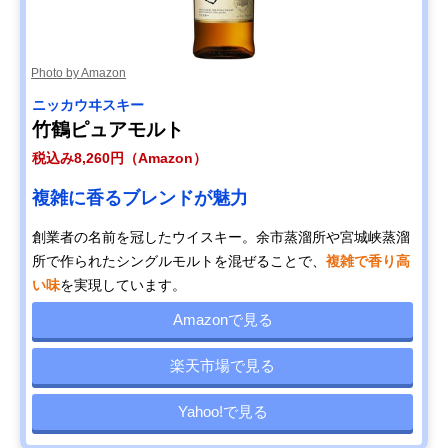
Photo by Amazon
ニッカウヰスキー
竹鶴ピュアモルト
税込み8,260円（Amazon）
複雑に香るブレンドが魅力
創業者の名前を冠したウイスキー。余市蒸溜所や宮城峡蒸溜
所で作られたシングルモルトを混ぜることで、
複雑で香り高
い味
を実現しています。
Amazonで見る
楽天市場で見る
Yahoo!で見る