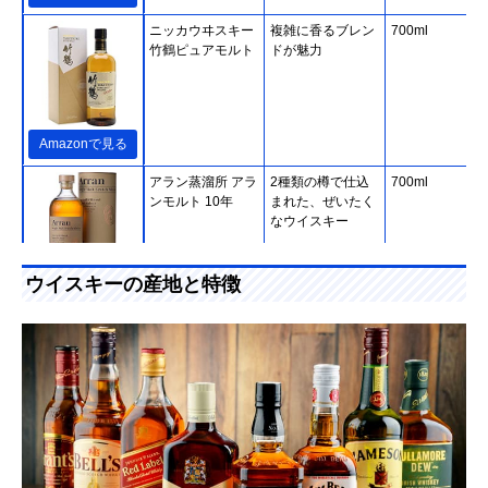
ニッカウヰスキー
複雑に香るブレン
700ml
竹鶴ピュアモルト
ドが魅力
Amazonで見る
アラン蒸溜所 アラ
2種類の樽で仕込
700ml
ンモルト 10年
まれた、ぜいたく
なウイスキー
ウイスキーの産地と特徴
Amazonで見る
アードベッグ アー
スモーキーな香り
700ml
Amazonで見る
ドベッグ 10年
の余韻が長く続く
バカルディ ジャパ
ダブルエイジ製法
700ml
Amazonで見る
ン デュワーズ ホ
で初心者にピッタ
ワイト・ラベル
リ
アサヒビール ブッ
3回蒸溜で手間を
700ml
Amazonで見る
シュミルズ
かけて作られたウ