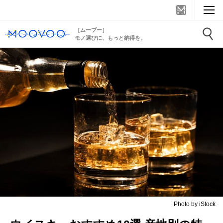
［ムーブー］
モノ選びに、もっと納得を。
Photo by iStock