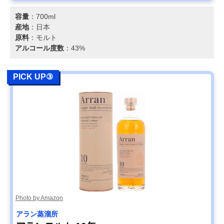
容量
：700ml
産地
：日本
原料
：モルト
アルコール度数
：43%
PICK UP③
Photo by Amazon
アラン蒸溜所