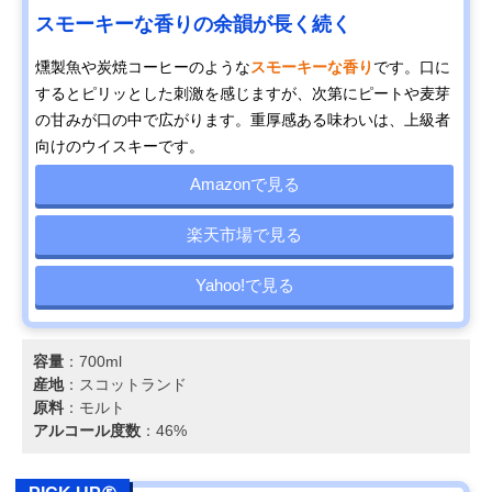
スモーキーな香りの余韻が長く続く
燻製魚や炭焼コーヒーのような
スモーキーな香り
です。口に
するとピリッとした刺激を感じますが、次第にピートや麦芽
の甘みが口の中で広がります。重厚感ある味わいは、上級者
向けのウイスキーです。
Amazonで見る
楽天市場で見る
Yahoo!で見る
容量
：700ml
産地
：スコットランド
原料
：モルト
アルコール度数
：46%