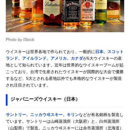
イスキー
ペルノ・リカー
3回蒸溜＆3年以上
700ml
Amazonで見る
ル・ジャパン ジェ
熟成でやさしい味
ムソン スタンダー
わい
ド
サントリー メーカ
甘味があって飲み
700ml
Amazonで見る
Photo by iStock
ーズマーク
やすい
サントリー ベイゼ
長期熟成タイプで
750ml
Amazonで見る
ウイスキーは世界各地で作られており、一般的に
日本、スコット
ル ヘイデン
もライトな飲み口
ランド、アイルランド、アメリカ、カナダ
が5大ウイスキーの産
サントリー カナデ
12年熟成のカナデ
700ml
Amazonで見る
地として知られています。近年は世界的なウイスキーブームが起
ィアンクラブ クラ
ィアンウイスキー
こっており、台湾で生産されたウイスキーが国際的な大会で優勝
シック12年
するなど、5大とされる産地以外でも本格的なウイスキーが製造
され注目されています。
ジャパニーズウイスキー（日本）
サントリー、ニッカウヰスキー、キリン
などが有名銘柄を製造し
ています。サントリーは山崎蒸溜所（大阪府）と、白州蒸溜所
（山梨県）で製造。ニッカウヰスキーには余市蒸溜所（北海道）