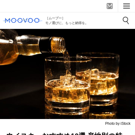
［ムーブー］
モノ選びに、もっと納得を。
Photo by iStock