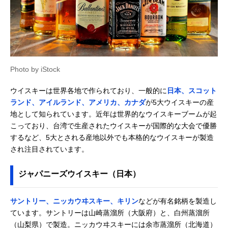
イスキー
ペルノ・リカー
3回蒸溜＆3年以上
700ml
Amazonで見る
ル・ジャパン ジェ
熟成でやさしい味
ムソン スタンダー
わい
ド
サントリー メーカ
甘味があって飲み
700ml
Amazonで見る
Photo by iStock
ーズマーク
やすい
サントリー ベイゼ
長期熟成タイプで
750ml
Amazonで見る
ウイスキーは世界各地で作られており、一般的に
日本、スコット
ル ヘイデン
もライトな飲み口
ランド、アイルランド、アメリカ、カナダ
が5大ウイスキーの産
サントリー カナデ
12年熟成のカナデ
700ml
Amazonで見る
地として知られています。近年は世界的なウイスキーブームが起
ィアンクラブ クラ
ィアンウイスキー
こっており、台湾で生産されたウイスキーが国際的な大会で優勝
シック12年
するなど、5大とされる産地以外でも本格的なウイスキーが製造
され注目されています。
ジャパニーズウイスキー（日本）
サントリー、ニッカウヰスキー、キリン
などが有名銘柄を製造し
ています。サントリーは山崎蒸溜所（大阪府）と、白州蒸溜所
（山梨県）で製造。ニッカウヰスキーには余市蒸溜所（北海道）