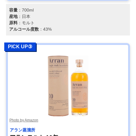
容量
：700ml
産地
：日本
原料
：モルト
アルコール度数
：43%
PICK UP③
Photo by Amazon
アラン蒸溜所