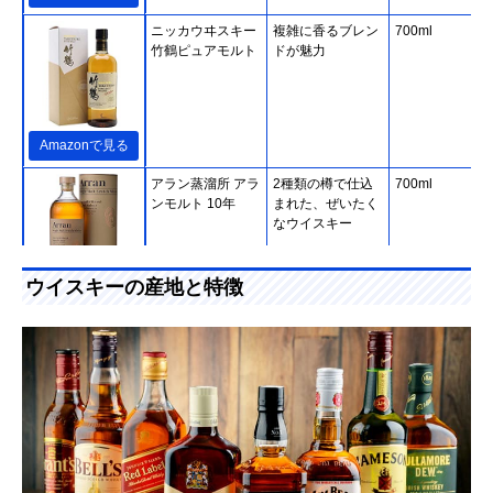
ニッカウヰスキー
複雑に香るブレン
700ml
竹鶴ピュアモルト
ドが魅力
Amazonで見る
アラン蒸溜所 アラ
2種類の樽で仕込
700ml
ンモルト 10年
まれた、ぜいたく
なウイスキー
ウイスキーの産地と特徴
Amazonで見る
アードベッグ アー
スモーキーな香り
700ml
Amazonで見る
ドベッグ 10年
の余韻が長く続く
バカルディ ジャパ
ダブルエイジ製法
700ml
Amazonで見る
ン デュワーズ ホ
で初心者にピッタ
ワイト・ラベル
リ
アサヒビール ブッ
3回蒸溜で手間を
700ml
Amazonで見る
シュミルズ
かけて作られたウ