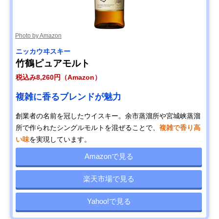
Photo by Amazon
ニッカウヰスキー
竹鶴ピュアモルト
税込み8,260円（Amazon）
複雑に香るブレンドが魅力
創業者の名前を冠したウイスキー。余市蒸溜所や宮城峡蒸溜
所で作られたシングルモルトを混ぜることで、
複雑で香り高
い味
を実現しています。
Amazonで見る
楽天市場で見る
Yahoo!で見る