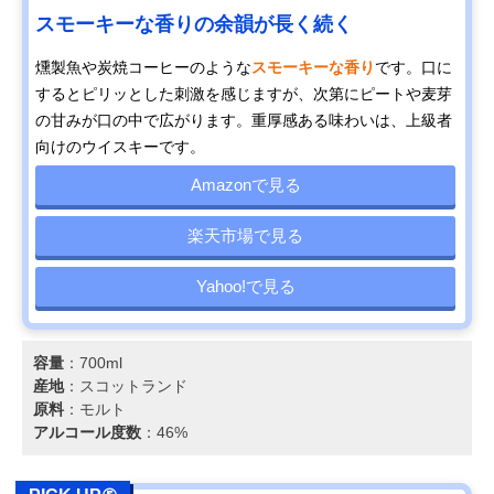
スモーキーな香りの余韻が長く続く
燻製魚や炭焼コーヒーのような
スモーキーな香り
です。口に
するとピリッとした刺激を感じますが、次第にピートや麦芽
の甘みが口の中で広がります。重厚感ある味わいは、上級者
向けのウイスキーです。
Amazonで見る
楽天市場で見る
Yahoo!で見る
容量
：700ml
産地
：スコットランド
原料
：モルト
アルコール度数
：46%