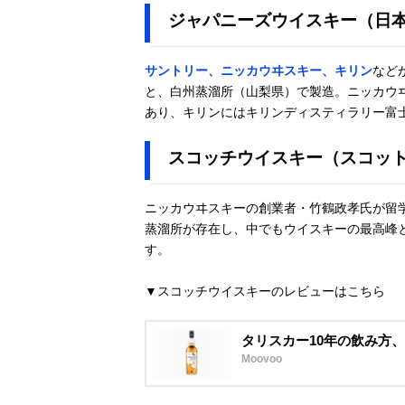
Amazonで見る
ジャパニーズウイスキー（日
イゼル ヘイデ
ン
サントリー、ニッカウヰスキー、キリン
など
サントリー カ
Amazonで見る
と、白州蒸溜所（山梨県）で製造。ニッカウ
ナディアンクラ
あり、キリンにはキリンディスティラリー富
ブ クラシック
12年
スコッチウイスキー（スコッ
ニッカウヰスキーの創業者・竹鶴政孝氏が留
蒸溜所が存在し、中でもウイスキーの最高峰
す。
▼スコッチウイスキーのレビューはこちら
タリスカー10年の飲み方
Moovoo