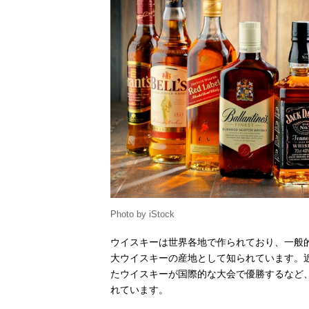
バカルディ ジ
ャパン デュワ
ーズ ホワイ
ト・ラベル
Amazonで見る
アサヒビール
Amazonで見る
ブッシュミルズ
ペルノ・リカー
Amazonで見る
ル・ジャパン
ジェムソン ス
Photo by iStock
タンダード
ウイスキーは世界各地で作られており、一般
大ウイスキーの産地として知られています。
サントリー メ
Amazonで見る
ーカーズマーク
たウイスキーが国際的な大会で優勝するなど
れています。
サントリー ベ