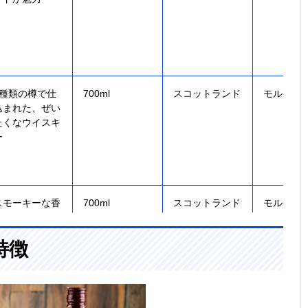
2種類の樽で仕
700ml
スコットランド
モルト
込まれた、ぜい
たくなウイスキ
ー
スモーキーな香
700ml
スコットランド
モルト
りの余韻が長く
続く
特徴