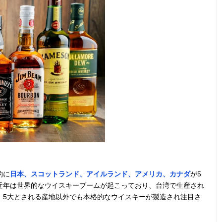
ダブルエイジ製
700ml
スコットランド
モルト・
法で初心者にピ
ン
ッタリ
3回蒸溜で手間
700ml
アイルランド
モルト・
をかけて作られ
ン
たウイスキー
3回蒸溜＆3年以
700ml
アイルランド
大麦・モ
上熟成でやさし
グレーン
い味わい
的に
日本、スコットランド、アイルランド、アメリカ、カナダ
が5
近年は世界的なウイスキーブームが起こっており、台湾で生産され
甘味があって飲
700ml
アメリカ
小麦
みやすい
、5大とされる産地以外でも本格的なウイスキーが製造され注目さ
長期熟成タイプ
750ml
アメリカ
グレーン