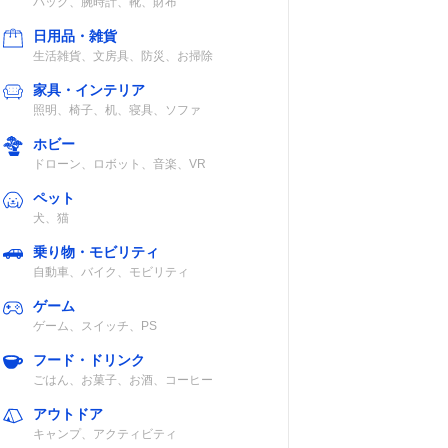
バッグ、腕時計、靴、財布
グレー
40%
日用品・雑貨
生活雑貨、文房具、防災、お掃除
家具・インテリア
照明、椅子、机、寝具、ソファ
ホビー
グレー
40%
ドローン、ロボット、音楽、VR
ペット
犬、猫
乗り物・モビリティ
ルト・
40%
自動車、バイク、モビリティ
ゲーム
ゲーム、スイッチ、PS
フード・ドリンク
45％
ごはん、お菓子、お酒、コーヒー
アウトドア
キャンプ、アクティビティ
・モル
40%