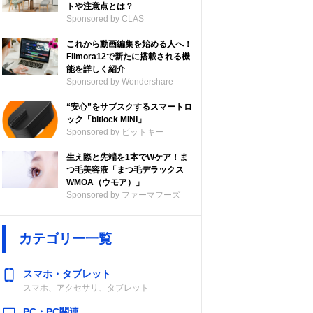
トや注意点とは？
Sponsored by CLAS
これから動画編集を始める人へ！
Filmora12で新たに搭載される機
能を詳しく紹介
Sponsored by Wondershare
“安心”をサブスクするスマートロ
ック「bitlock MINI」
Sponsored by ビットキー
アルコール度数
生え際と先端を1本でWケア！ま
つ毛美容液「まつ毛デラックス
WMOA（ウモア）」
・モル
43％
Sponsored by ファーマフーズ
カテゴリー一覧
スマホ・タブレット
スマホ、アクセサリ、タブレット
43%
PC・PC関連