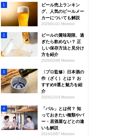
ビール売上ランキン
1
グ、人気のビールメー
カーについても解説
2026/01/22 Moovoo
ビールの賞味期限、過
2
ぎたら飲めない？ 正
しい保存方法と見分け
方を紹介
2026/02/06 Moovoo
〈プロ監修〉日本酒の
3
作（ざく）とは？ お
すすめ9選と魅力を紹
介
2025/12/19 Moovoo
「バル」とは何？ 知
4
っておきたい種類やバ
ー・居酒屋などとの違
いも解説
2024/10/07 Moovoo