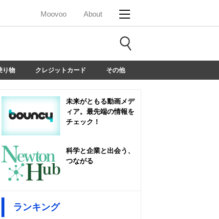
Moovoo
About
乗り物
クレジットカード
その他
未来がともる動画メデ
ィア。最先端の情報を
チェック！
科学と企業と出会う、
つながる
ランキング