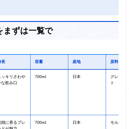
をまずは一覧で
特長
容量
産地
原料
スッキリさわや
700ml
日本
グレーン
かな飲み口
ト
複雑に香るブレ
700ml
日本
モルト
ンドが魅力