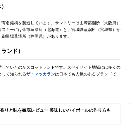
本）
でもライトな飲
ト
み口
が有名銘柄を製造しています。サントリーは山崎蒸溜所（大阪府）
12年熟成のカナ
700ml
カナダ
記載未確
ヰスキーには余市蒸溜所（北海道）と、宮城峡蒸溜所（宮城県）が
ディアンウイス
士御殿場蒸溜所（静岡県）があります。
キー
トランド）
学していたのがスコットランドです。スペイサイド地域には多くの
として知られる
ザ・マッカラン
は日本でも人気のあるブランドで
、香りと味を徹底レビュー 美味しいハイボールの作り方も