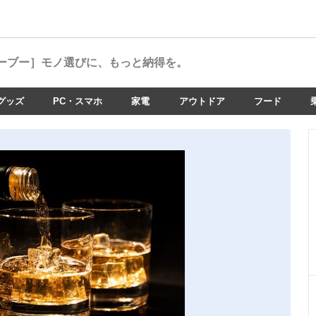
ーブー］
モノ選びに、もっと納得を。
グッズ
PC・スマホ
家電
アウトドア
フード