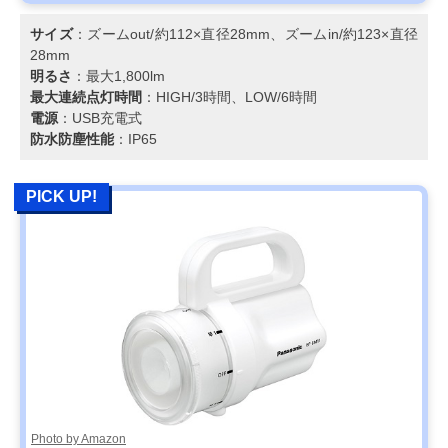
サイズ
：ズームout/約112×直径28mm、ズームin/約123×直径
28mm
明るさ
：最大1,800lm
最大連続点灯時間
：HIGH/3時間、LOW/6時間
電源
：USB充電式
防水防塵性能
：IP65
PICK UP!
Photo by Amazon