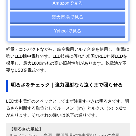
Amazonで見る
楽天市場で見る
Yahoo!で見る
軽量・コンパクトながら、航空機用アルミ合金を使用し、衝撃に
強いLED懐中電灯です。LED技術に優れた米国CREE社製LEDを
採用し、最大1800lmもの高い照射性能があります。乾電池が不
要なUSB充電式です。
明るさをチェック｜強力照射なら遠くまで照らせる
LED懐中電灯のスペックとしてまず注目すべきは明るさです。明
るさを判断する単位としてルーメン（lm）とルクス（lx）の2つ
があります。それぞれの違いは以下の通りです。
【明るさの単位】
ルーメン（lm）：光源（照明器具や懐中電灯）からの光量