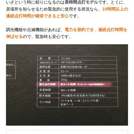
いざという時に頼りになるのは
長時間点灯モデル
です。とくに、
居場所を知らせるため緊急的に使用する状況なら、
10時間以上の
連続点灯時間が確保できると安心
です。
調光機能や点滅機能があれば、
電力を節約でき、連続点灯時間を
伸ばせる
ので、緊急時も安心です。