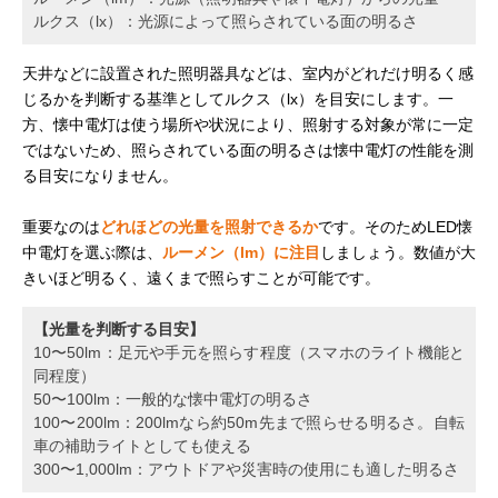
ルクス（lx）：光源によって照らされている面の明るさ
天井などに設置された照明器具などは、室内がどれだけ明るく感
じるかを判断する基準としてルクス（lx）を目安にします。一
方、懐中電灯は使う場所や状況により、照射する対象が常に一定
ではないため、照らされている面の明るさは懐中電灯の性能を測
る目安になりません。
重要なのは
どれほどの光量を照射できるか
です。そのためLED懐
中電灯を選ぶ際は、
ルーメン（lm）に注目
しましょう。数値が大
きいほど明るく、遠くまで照らすことが可能です。
【光量を判断する目安】
10〜50lm：足元や手元を照らす程度（スマホのライト機能と
同程度）
50〜100lm：一般的な懐中電灯の明るさ
100〜200lm：200lmなら約50m先まで照らせる明るさ。自転
車の補助ライトとしても使える
300〜1,000lm：アウトドアや災害時の使用にも適した明るさ