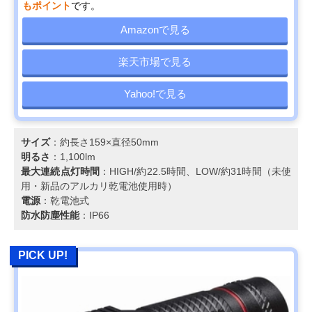
もポイント
です。
Amazonで見る
楽天市場で見る
Yahoo!で見る
サイズ
：約長さ159×直径50mm
明るさ
：1,100lm
最大連続点灯時間
：HIGH/約22.5時間、LOW/約31時間（未使
用・新品のアルカリ乾電池使用時）
電源
：乾電池式
防水防塵性能
：IP66
PICK UP!