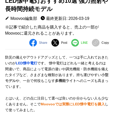
LED懐中電灯おすすめ10選 強力照射や
長時間持続モデル
Moovoo編集部
最終更新日: 2026-03-19
※記事で紹介した商品を購入すると、売上の一部が
Moovooに還元されることがあります。
Share
Post
LINE
Copy
防災の備えやアウトドアグッズとして、一つは手に入れておきた
いのが
LED懐中電灯
です。 懐中電灯はどれも一緒と考えるのは
間違いで、商品によって電源の違いや調光機能・防水機能を備え
たタイプなど、さまざまな種類があります。持ち運びやすい
小型
モデル
や、一台で何役もこなす
多機能ライト
へのニーズも高まっ
ています。
とはいえ、どの点に注目して選べば良いのか分からない人も少な
くありません。そこで
Moovooでは実際にLED懐中電灯を購入
し
て使ってみました。