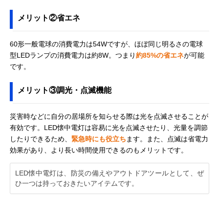
SFL5806
三菱電機
懐中電灯＆ランタ
幅76×奥行76×
メリット②省エネ
Amazonで見る
(MITSUBISHI
ンの便利なアイテ
さ125～161mm
ELECTRIC) 懐中
ム
電灯 CL-9301
60形一般電球の消費電力は54Wですが、ほぼ同じ明るさの電球
型LEDランプの消費電力は約8W。つまり
約85%の省エネ
が可能
です。
メリット③調光・点滅機能
災害時などに自分の居場所を知らせる際は光を点滅させることが
有効です。LED懐中電灯は容易に光を点滅させたり、光量を調節
したりできるため、
緊急時にも役立ち
ます。また、点滅は省電力
効果があり、より長い時間使用できるのもメリットです。
LED懐中電灯は、防災の備えやアウトドアツールとして、ぜ
ひ一つは持っておきたいアイテムです。