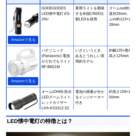
GOODGOODS
軍用ライトを開発
ズームout/約112
LED懐中電灯 ES-
する米国CREE社
直径28mm、ズ
20U
製LEDを採用
ムin/約123×直径
28mm
Amazonで見る
‎パナソニック
いざというとき、
約幅135×奥行80
(Panasonic) 電池
あるとうれしい実
高さ125mm
がどれでもライト
用的モデル
BF-BM11M
Amazonで見る
オーム(OHM) 防水
電池の残量が分か
約長さ159×直径
LEDズームライト
るインジケーター
50mm
レッドカイザー
付き
LHA-KS331Z-S2
LED懐中電灯の特徴とは？
Amazonで見る
GENTOS(ジェン
八角形で転がりに
114.1×直径