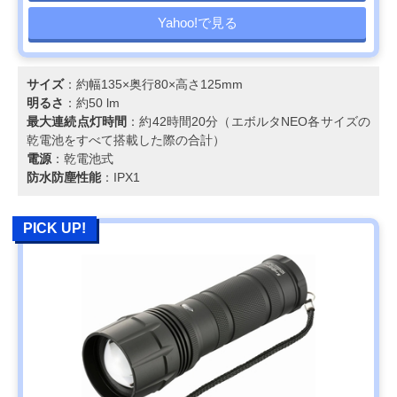
Yahoo!で見る
サイズ
：約幅135×奥行80×高さ125mm
明るさ
：約50 lm
最大連続点灯時間
：約42時間20分（エボルタNEO各サイズの
乾電池をすべて搭載した際の合計）
電源
：乾電池式
防水防塵性能
：IPX1
PICK UP!