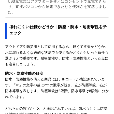
USB充電式はアダプターを使えばコンセントで充電できた
り、直接パソコンから給電できたりと便利さを実感しまし
た。
壊れにくい仕様かどうか｜防塵・防水・耐衝撃性をチ
ェック
アウトドアや防災用として使用するなら、軽くて丈夫かどうか、
水に濡れるような過酷な状況でも使えるかどうかといった条件も
選ぶうえで重要です。耐衝撃性や、防水・防塵性能といった点に
も注目しましょう。
防水・防塵性能の目安
防水・防塵性能を備えた商品には、IPコードが表記されていま
す。「IP」の文字の後に2つの数字が続き、左が防塵等級、右が
防水等級を表します。防塵等級は6段階、防水等級は8段階に分か
れています。
どちらかの数字が「X」と表記されていれば、防水もしくは防塵