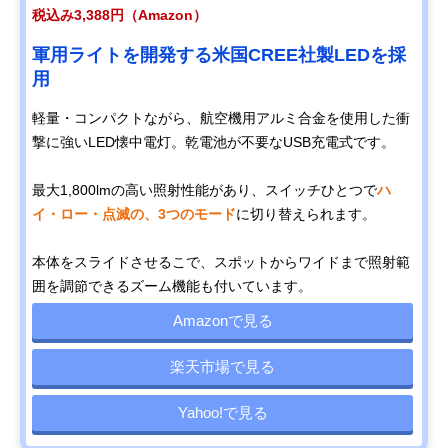
税込み3,388円（Amazon）
軍用ライトを開発する米国CREE社製LEDを採
用
軽量・コンパクトながら、航空機用アルミ合金を使用した衝
撃に強いLED懐中電灯。乾電池が不要なUSB充電式です。
最大1,800lmの高い照射性能があり、スイッチひとつで
ハ
イ・ロー・点滅の、3つのモード
に切り替えられます。
本体をスライドさせるこで、スポットからワイドまで照射範
囲を調節できるズーム機能も付いています。
Amazonで見る
楽天市場で見る
Yahoo!で見る