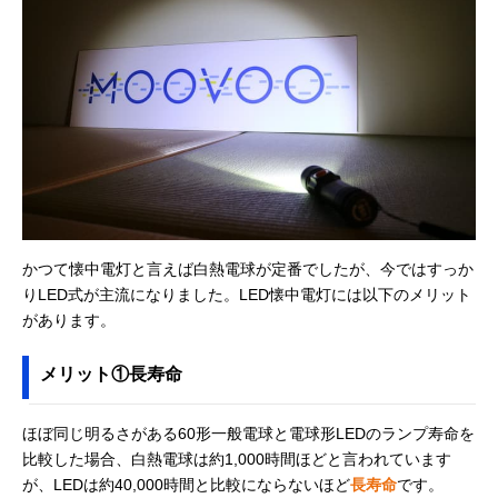
トス) MAGNUMシ
くいデザイン
32.8mm
リーズ MG-843D
Amazonで見る
‎東芝(TOSHIBA) ラ
モダンデザインが
幅48×奥行61×
Amazonで見る
ンタン付き懐中電
光る2WAYタイプ
さ188mm
灯 KFL-304L
エルパ(ELPA)
乾電池1本で最大
約全長95×直径
Amazonで見る
Fitcolor LEDアル
約10時間連続点灯
22mm（最大値
ミライト DOP-
EP301
かつて懐中電灯と言えば白熱電球が定番でしたが、今ではすっか
ヤザワ ミニLEDア
軽くて衝撃に強い
約幅22×奥行22
Amazonで見る
りLED式が主流になりました。LED懐中電灯には以下のメリット
ルミフラッシュラ
アルミボディ
高さ96mm
イト ‎Y06A09SV
があります。
アイリスオーヤマ
コンパクトサイズ
約高さ98×直径
公式で見る
(IRIS OHYAMA)
で携帯におすすめ
14mm
メリット①長寿命
LEDハンディライ
ト 16lm ペン型
LWK-16P
ほぼ同じ明るさがある60形一般電球と電球形LEDのランプ寿命を
比較した場合、白熱電球は約1,000時間ほどと言われています
Philips (フィリッ
衝撃に強いアルミ
約幅60×奥行44
Amazonで見る
プス) ledライト
ニウム合金製
高さ213mm
が、LEDは約40,000時間と比較にならないほど
長寿命
です。