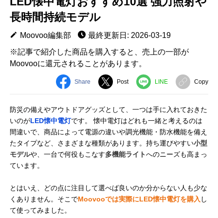
LED懐中電灯おすすめ10選 強力照射や
長時間持続モデル
Moovoo編集部
最終更新日: 2026-03-19
※記事で紹介した商品を購入すると、売上の一部が
Moovooに還元されることがあります。
Share
Post
LINE
Copy
防災の備えやアウトドアグッズとして、一つは手に入れておきた
いのが
LED懐中電灯
です。 懐中電灯はどれも一緒と考えるのは
間違いで、商品によって電源の違いや調光機能・防水機能を備え
たタイプなど、さまざまな種類があります。持ち運びやすい
小型
モデル
や、一台で何役もこなす
多機能ライト
へのニーズも高まっ
ています。
とはいえ、どの点に注目して選べば良いのか分からない人も少な
くありません。そこで
Moovooでは実際にLED懐中電灯を購入
し
て使ってみました。