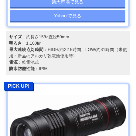
楽天市場で見る
Yahoo!で見る
サイズ
：約長さ159×直径50mm
明るさ
：1,100lm
最大連続点灯時間
：HIGH/約22.5時間、LOW/約31時間（未使
用・新品のアルカリ乾電池使用時）
電源
：乾電池式
防水防塵性能
：IP66
PICK UP!