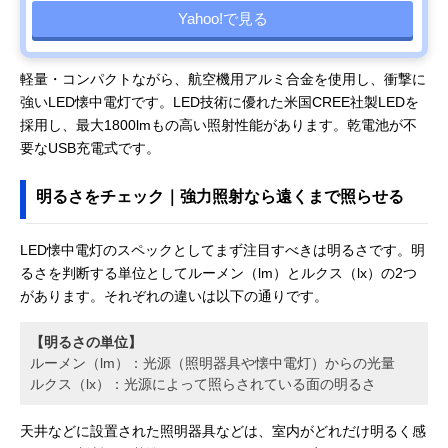
Yahoo!で見る
軽量・コンパクトながら、航空機用アルミ合金を使用し、衝撃に
強いLED懐中電灯です。LED技術に優れた米国CREE社製LEDを
採用し、最大1800lmもの高い照射性能があります。乾電池が不
要なUSB充電式です。
明るさをチェック｜強力照射なら遠くまで照らせる
LED懐中電灯のスペックとしてまず注目すべきは明るさです。明
るさを判断する単位としてルーメン（lm）とルクス（lx）の2つ
があります。それぞれの違いは以下の通りです。
【明るさの単位】
ルーメン（lm）：光源（照明器具や懐中電灯）からの光量
ルクス（lx）：光源によって照らされている面の明るさ
天井などに設置された照明器具などは、室内がどれだけ明るく感