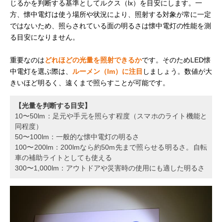
じるかを判断する基準としてルクス（lx）を目安にします。一
方、懐中電灯は使う場所や状況により、照射する対象が常に一定
ではないため、照らされている面の明るさは懐中電灯の性能を測
る目安になりません。
重要なのは
どれほどの光量を照射できるか
です。そのためLED懐
中電灯を選ぶ際は、
ルーメン（lm）に注目
しましょう。数値が大
きいほど明るく、遠くまで照らすことが可能です。
【光量を判断する目安】
10〜50lm：足元や手元を照らす程度（スマホのライト機能と
同程度）
50〜100lm：一般的な懐中電灯の明るさ
100〜200lm：200lmなら約50m先まで照らせる明るさ。自転
車の補助ライトとしても使える
300〜1,000lm：アウトドアや災害時の使用にも適した明るさ