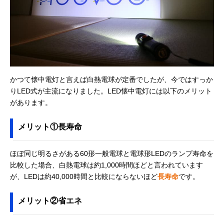
Amazonで見る
ンタン付き懐中電
光る2WAYタイプ
さ188mm
灯 KFL-304L
エルパ(ELPA)
乾電池1本で最大
約全長95×直径
Amazonで見る
Fitcolor LEDアル
約10時間連続点灯
22mm（最大値
ミライト DOP-
EP301
かつて懐中電灯と言えば白熱電球が定番でしたが、今ではすっか
ヤザワ ミニLEDア
軽くて衝撃に強い
約幅22×奥行22
Amazonで見る
りLED式が主流になりました。LED懐中電灯には以下のメリット
ルミフラッシュラ
アルミボディ
高さ96mm
イト ‎Y06A09SV
があります。
アイリスオーヤマ
コンパクトサイズ
約高さ98×直径
公式で見る
(IRIS OHYAMA)
で携帯におすすめ
14mm
メリット①長寿命
LEDハンディライ
ト 16lm ペン型
LWK-16P
ほぼ同じ明るさがある60形一般電球と電球形LEDのランプ寿命を
比較した場合、白熱電球は約1,000時間ほどと言われています
Philips (フィリッ
衝撃に強いアルミ
約幅60×奥行44
Amazonで見る
プス) ledライト
ニウム合金製
高さ213mm
が、LEDは約40,000時間と比較にならないほど
長寿命
です。
SFL5806
三菱電機
懐中電灯＆ランタ
幅76×奥行76×
メリット②省エネ
Amazonで見る
(MITSUBISHI
ンの便利なアイテ
さ125～161mm
ELECTRIC) 懐中
ム