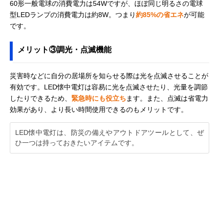
電灯 CL-9301
60形一般電球の消費電力は54Wですが、ほぼ同じ明るさの電球
型LEDランプの消費電力は約8W。つまり
約85%の省エネ
が可能
です。
メリット③調光・点滅機能
災害時などに自分の居場所を知らせる際は光を点滅させることが
有効です。LED懐中電灯は容易に光を点滅させたり、光量を調節
したりできるため、
緊急時にも役立ち
ます。また、点滅は省電力
効果があり、より長い時間使用できるのもメリットです。
LED懐中電灯は、防災の備えやアウトドアツールとして、ぜ
ひ一つは持っておきたいアイテムです。