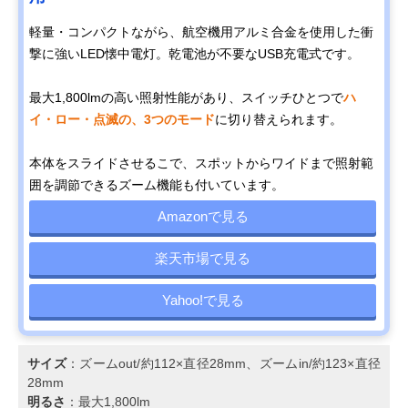
軽量・コンパクトながら、航空機用アルミ合金を使用した衝
撃に強いLED懐中電灯。乾電池が不要なUSB充電式です。
最大1,800lmの高い照射性能があり、スイッチひとつで
ハ
イ・ロー・点滅の、3つのモード
に切り替えられます。
本体をスライドさせるこで、スポットからワイドまで照射範
囲を調節できるズーム機能も付いています。
Amazonで見る
楽天市場で見る
Yahoo!で見る
サイズ
：ズームout/約112×直径28mm、ズームin/約123×直径
28mm
明るさ
：最大1,800lm