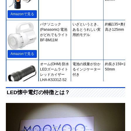
Amazonで見る
‎パナソニック
いざというとき、
約幅135×奥行80
(Panasonic) 電池
あるとうれしい実
高さ125mm
がどれでもライト
用的モデル
BF-BM11M
Amazonで見る
オーム(OHM) 防水
電池の残量が分か
約長さ159×直径
LEDズームライト
るインジケーター
50mm
レッドカイザー
付き
LHA-KS331Z-S2
LED懐中電灯の特徴とは？
Amazonで見る
GENTOS(ジェン
八角形で転がりに
114.1×直径
トス) MAGNUMシ
くいデザイン
32.8mm
リーズ MG-843D
Amazonで見る
‎東芝(TOSHIBA) ラ
モダンデザインが
幅48×奥行61×