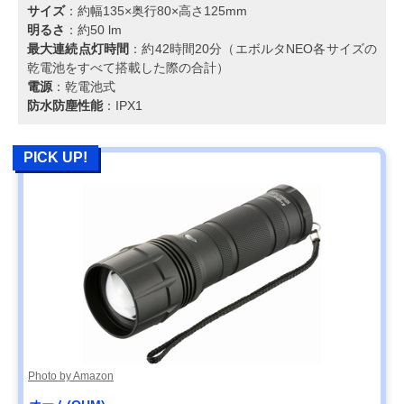
サイズ
：約幅135×奥行80×高さ125mm
明るさ
：約50 lm
最大連続点灯時間
：約42時間20分（エボルタNEO各サイズの
乾電池をすべて搭載した際の合計）
電源
：乾電池式
防水防塵性能
：IPX1
PICK UP!
Photo by Amazon