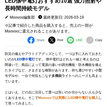
LED懐中電灯おすすめ10選 強力照射や
長時間持続モデル
Moovoo編集部
最終更新日: 2026-03-19
※記事で紹介した商品を購入すると、売上の一部が
Moovooに還元されることがあります。
Share
Post
LINE
Copy
防災の備えやアウトドアグッズとして、一つは手に入れておきた
いのが
LED懐中電灯
です。 懐中電灯はどれも一緒と考えるのは
間違いで、商品によって電源の違いや調光機能・防水機能を備え
たタイプなど、さまざまな種類があります。持ち運びやすい
小型
モデル
や、一台で何役もこなす
多機能ライト
へのニーズも高まっ
ています。
とはいえ、どの点に注目して選べば良いのか分からない人も少な
くありません。そこで
Moovooでは実際にLED懐中電灯を購入
し
て使ってみました。