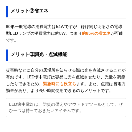
SFL5806
三菱電機
懐中電灯＆ランタ
幅76×奥行76×
メリット②省エネ
Amazonで見る
(MITSUBISHI
ンの便利なアイテ
さ125～161mm
ELECTRIC) 懐中
ム
電灯 CL-9301
60形一般電球の消費電力は54Wですが、ほぼ同じ明るさの電球
型LEDランプの消費電力は約8W。つまり
約85%の省エネ
が可能
です。
メリット③調光・点滅機能
災害時などに自分の居場所を知らせる際は光を点滅させることが
有効です。LED懐中電灯は容易に光を点滅させたり、光量を調節
したりできるため、
緊急時にも役立ち
ます。また、点滅は省電力
効果があり、より長い時間使用できるのもメリットです。
LED懐中電灯は、防災の備えやアウトドアツールとして、ぜ
ひ一つは持っておきたいアイテムです。