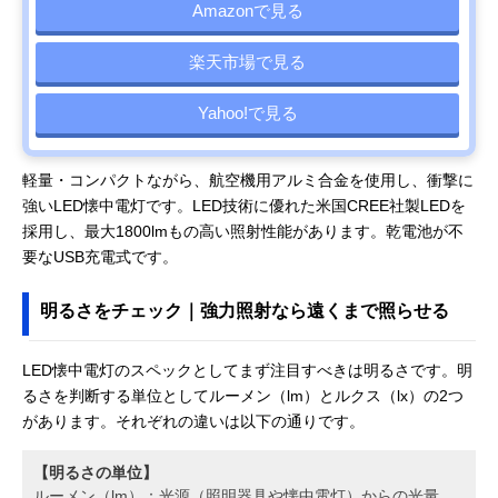
Amazonで見る
楽天市場で見る
Yahoo!で見る
軽量・コンパクトながら、航空機用アルミ合金を使用し、衝撃に
強いLED懐中電灯です。LED技術に優れた米国CREE社製LEDを
採用し、最大1800lmもの高い照射性能があります。乾電池が不
要なUSB充電式です。
明るさをチェック｜強力照射なら遠くまで照らせる
LED懐中電灯のスペックとしてまず注目すべきは明るさです。明
るさを判断する単位としてルーメン（lm）とルクス（lx）の2つ
があります。それぞれの違いは以下の通りです。
【明るさの単位】
ルーメン（lm）：光源（照明器具や懐中電灯）からの光量