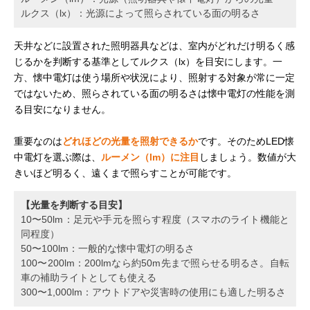
ルクス（lx）：光源によって照らされている面の明るさ
天井などに設置された照明器具などは、室内がどれだけ明るく感
じるかを判断する基準としてルクス（lx）を目安にします。一
方、懐中電灯は使う場所や状況により、照射する対象が常に一定
ではないため、照らされている面の明るさは懐中電灯の性能を測
る目安になりません。
重要なのは
どれほどの光量を照射できるか
です。そのためLED懐
中電灯を選ぶ際は、
ルーメン（lm）に注目
しましょう。数値が大
きいほど明るく、遠くまで照らすことが可能です。
【光量を判断する目安】
10〜50lm：足元や手元を照らす程度（スマホのライト機能と
同程度）
50〜100lm：一般的な懐中電灯の明るさ
100〜200lm：200lmなら約50m先まで照らせる明るさ。自転
車の補助ライトとしても使える
300〜1,000lm：アウトドアや災害時の使用にも適した明るさ