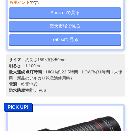
もポイント
です。
Amazonで見る
楽天市場で見る
Yahoo!で見る
サイズ
：約長さ159×直径50mm
明るさ
：1,100lm
最大連続点灯時間
：HIGH/約22.5時間、LOW/約31時間（未使
用・新品のアルカリ乾電池使用時）
電源
：乾電池式
防水防塵性能
：IP66
PICK UP!