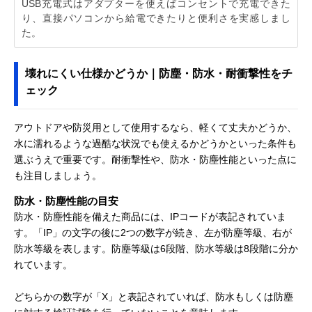
USB充電式はアダプターを使えばコンセントで充電できた
り、直接パソコンから給電できたりと便利さを実感しまし
た。
壊れにくい仕様かどうか｜防塵・防水・耐衝撃性をチ
ェック
アウトドアや防災用として使用するなら、軽くて丈夫かどうか、
水に濡れるような過酷な状況でも使えるかどうかといった条件も
選ぶうえで重要です。耐衝撃性や、防水・防塵性能といった点に
も注目しましょう。
防水・防塵性能の目安
防水・防塵性能を備えた商品には、IPコードが表記されていま
す。「IP」の文字の後に2つの数字が続き、左が防塵等級、右が
防水等級を表します。防塵等級は6段階、防水等級は8段階に分か
れています。
どちらかの数字が「X」と表記されていれば、防水もしくは防塵