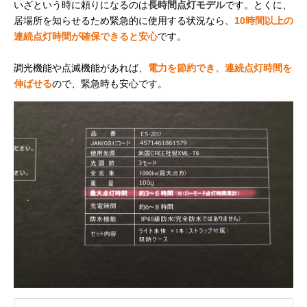
いざという時に頼りになるのは
長時間点灯モデル
です。とくに、
居場所を知らせるため緊急的に使用する状況なら、
10時間以上の
連続点灯時間が確保できると安心
です。
調光機能や点滅機能があれば、
電力を節約でき、連続点灯時間を
伸ばせる
ので、緊急時も安心です。