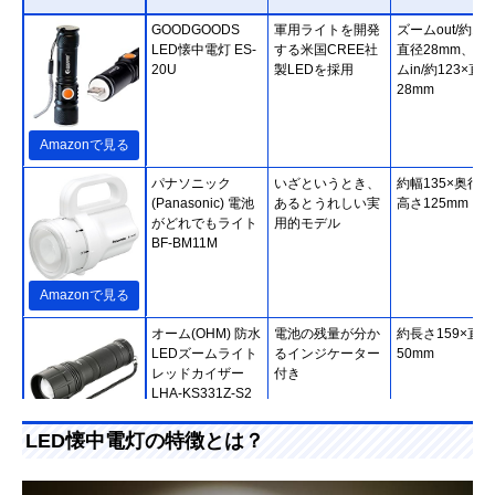
GOODGOODS
軍用ライトを開発
ズームout/約112
LED懐中電灯 ES-
する米国CREE社
直径28mm、ズ
20U
製LEDを採用
ムin/約123×直径
28mm
Amazonで見る
‎パナソニック
いざというとき、
約幅135×奥行80
(Panasonic) 電池
あるとうれしい実
高さ125mm
がどれでもライト
用的モデル
BF-BM11M
Amazonで見る
オーム(OHM) 防水
電池の残量が分か
約長さ159×直径
LEDズームライト
るインジケーター
50mm
レッドカイザー
付き
LHA-KS331Z-S2
LED懐中電灯の特徴とは？
Amazonで見る
GENTOS(ジェン
八角形で転がりに
114.1×直径