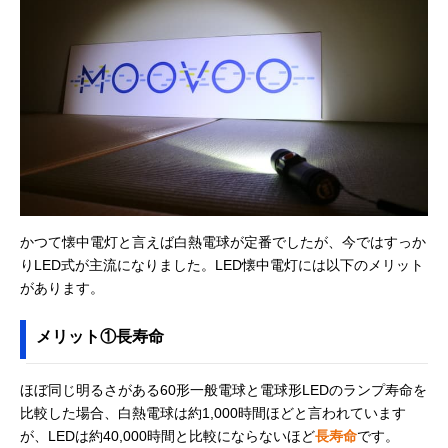
トス) MAGNUMシ
くいデザイン
32.8mm
リーズ MG-843D
Amazonで見る
‎東芝(TOSHIBA) ラ
モダンデザインが
幅48×奥行61×
Amazonで見る
ンタン付き懐中電
光る2WAYタイプ
さ188mm
灯 KFL-304L
エルパ(ELPA)
乾電池1本で最大
約全長95×直径
Amazonで見る
Fitcolor LEDアル
約10時間連続点灯
22mm（最大値
ミライト DOP-
EP301
かつて懐中電灯と言えば白熱電球が定番でしたが、今ではすっか
ヤザワ ミニLEDア
軽くて衝撃に強い
約幅22×奥行22
Amazonで見る
りLED式が主流になりました。LED懐中電灯には以下のメリット
ルミフラッシュラ
アルミボディ
高さ96mm
イト ‎Y06A09SV
があります。
アイリスオーヤマ
コンパクトサイズ
約高さ98×直径
公式で見る
(IRIS OHYAMA)
で携帯におすすめ
14mm
メリット①長寿命
LEDハンディライ
ト 16lm ペン型
LWK-16P
ほぼ同じ明るさがある60形一般電球と電球形LEDのランプ寿命を
比較した場合、白熱電球は約1,000時間ほどと言われています
Philips (フィリッ
衝撃に強いアルミ
約幅60×奥行44
Amazonで見る
プス) ledライト
ニウム合金製
高さ213mm
が、LEDは約40,000時間と比較にならないほど
長寿命
です。