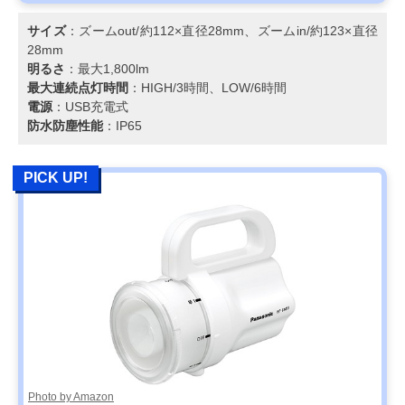
サイズ
：ズームout/約112×直径28mm、ズームin/約123×直径
28mm
明るさ
：最大1,800lm
最大連続点灯時間
：HIGH/3時間、LOW/6時間
電源
：USB充電式
防水防塵性能
：IP65
PICK UP!
Photo by Amazon