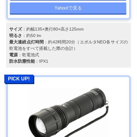
Yahoo!で見る
サイズ
：約幅135×奥行80×高さ125mm
明るさ
：約50 lm
最大連続点灯時間
：約42時間20分（エボルタNEO各サイズの
乾電池をすべて搭載した際の合計）
電源
：乾電池式
防水防塵性能
：IPX1
PICK UP!