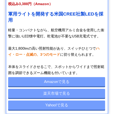
税込み3,388円（Amazon）
軍用ライトを開発する米国CREE社製LEDを採
用
軽量・コンパクトながら、航空機用アルミ合金を使用した衝
撃に強いLED懐中電灯。乾電池が不要なUSB充電式です。
最大1,800lmの高い照射性能があり、スイッチひとつで
ハ
イ・ロー・点滅の、3つのモード
に切り替えられます。
本体をスライドさせるこで、スポットからワイドまで照射範
囲を調節できるズーム機能も付いています。
Amazonで見る
楽天市場で見る
Yahoo!で見る