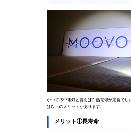
‎東芝(TOSHIBA)
Amazonで見る
ランタン付き懐
中電灯 KFL-
304L
エルパ(ELPA)
Amazonで見る
Fitcolor LEDア
ルミライト
DOP-EP301
ヤザワ ミニ
Amazonで見る
LEDアルミフラ
かつて懐中電灯と言えば白熱電球が定番でした
ッシュライト
‎Y06A09SV
は以下のメリットがあります。
メリット①長寿命
アイリスオーヤ
公式で見る
マ(IRIS