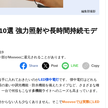
編集部撮影
10選 強力照射や長時間持続モデ
19
部がMoovooに還元されることがあります。
Share
Post
LINE
Copy
は手に入れておきたいのが
LED懐中電灯
です。 懐中電灯はどれも
源の違いや調光機能・防水機能を備えたタイプなど、さまざまな種
、一台で何役もこなす
多機能ライト
へのニーズも高まっています。
分からない人も少なくありません。そこで
Moovooでは実際にLED