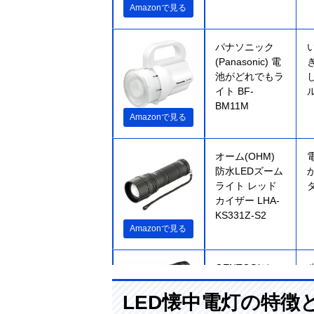
Amazonで見る
‎パナソニック
(Panasonic) 電
池がどれでもラ
イト BF-
BM11M
Amazonで見る
オーム(OHM)
防水LEDズーム
ライト レッド
カイザー LHA-
KS331Z-S2
Amazonで見る
GENTOS(ジェ
ントス)
LED懐中電灯の特徴
MAGNUMシリ
Amazonで見る
ーズ MG-843D