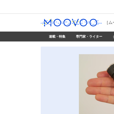
［ム
連載・特集
専門家・ライター