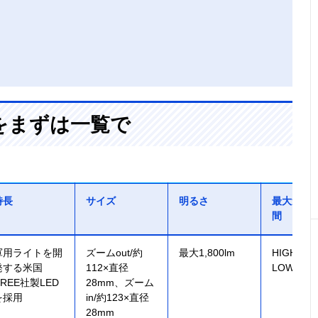
をまずは一覧で
特長
サイズ
明るさ
最大連続
間
軍用ライトを開
ズームout/約
最大1,800lm
HIGH/3
発する米国
112×直径
LOW/6時
REE社製LED
28mm、ズーム
を採用
in/約123×直径
28mm