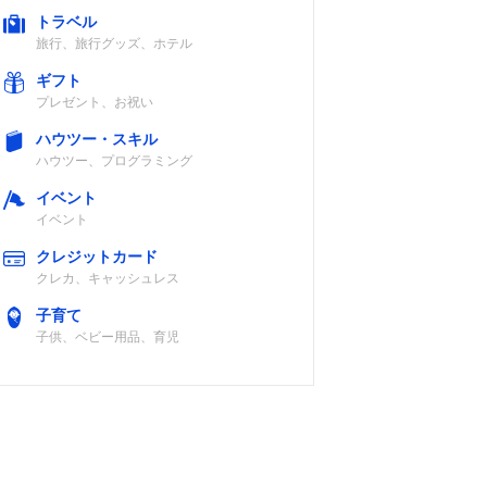
トラベル
旅行、旅行グッズ、ホテル
ギフト
プレゼント、お祝い
LOW
USB充電式
IP55
ハウツー・スキル
ハウツー、プログラミング
イベント
イベント
時
乾電池式
IPX4
クレジットカード
/約
クレカ、キャッシュレス
三菱単
リ乾電
子育て
ーズ
子供、ベビー用品、育児
）