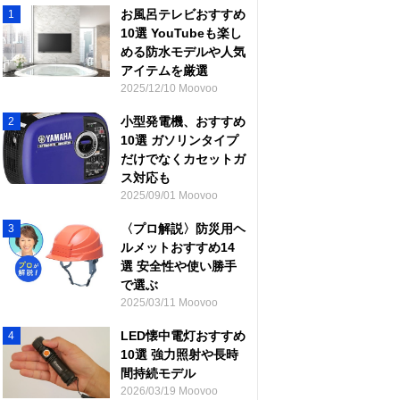
お風呂テレビおすすめ
1
10選 YouTubeも楽し
める防水モデルや人気
アイテムを厳選
2025/12/10 Moovoo
小型発電機、おすすめ
2
10選 ガソリンタイプ
だけでなくカセットガ
ス対応も
2025/09/01 Moovoo
〈プロ解説〉防災用ヘ
3
ルメットおすすめ14
選 安全性や使い勝手
で選ぶ
2025/03/11 Moovoo
LED懐中電灯おすすめ
4
10選 強力照射や長時
間持続モデル
2026/03/19 Moovoo