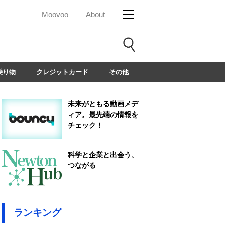
Moovoo
About
乗り物
クレジットカード
その他
未来がともる動画メデ
ィア。最先端の情報を
チェック！
科学と企業と出会う、
つながる
ランキング