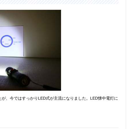
モダンデザイン
幅48×奥行61×
ライト/約
ライト/約
が光る2WAYタ
高さ188mm
10lm、ランタ
間、ランタ
イプ
ン/約85lm
約10時間
カリ乾電
時）
乾電池1本で最
約全長95×直径
記載未確認
約10時間
大約10時間連続
22mm（最大
点灯
値）
軽くて衝撃に強
約幅22×奥行
約8lm
約4.5時間
いアルミボディ
22×高さ96mm
が、今ではすっかりLED式が主流になりました。LED懐中電灯に
コンパクトサイ
約高さ98×直径
16lm
約5時間
ズで携帯におす
14mm