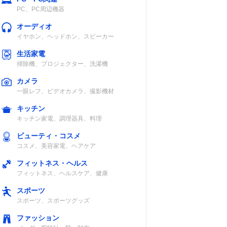
PC、PC周辺機器
オーディオ
20分
乾電池式
IPX1
イヤホン、ヘッドホン、スピーカー
NEO
生活家電
の乾電
掃除機、プロジェクター、洗濯機
て搭載
合計）
カメラ
一眼レフ、ビデオカメラ、撮影機材
キッチン
2.5時
乾電池式
IP66
キッチン家電、調理器具、料理
約31
使用・
ビューティ・コスメ
ルカリ
コスメ、美容家電、ヘアケア
用時）
フィットネス・ヘルス
フィットネス、ヘルスケア、健康
スポーツ
5時間、
乾電池式
IP67
スポーツ、スポーツグッズ
間、
2時間
ファッション