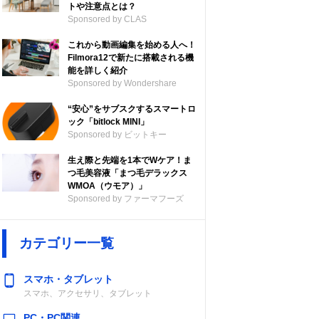
トや注意点とは？
Sponsored by CLAS
これから動画編集を始める人へ！
Filmora12で新たに搭載される機
能を詳しく紹介
Sponsored by Wondershare
“安心”をサブスクするスマートロ
ック「bitlock MINI」
Sponsored by ビットキー
生え際と先端を1本でWケア！ま
つ毛美容液「まつ毛デラックス
WMOA（ウモア）」
Sponsored by ファーマフーズ
点灯時
電源
防水防塵性能
カテゴリー一覧
時間、
USB充電式
IP65
間
スマホ・タブレット
スマホ、アクセサリ、タブレット
PC・PC関連