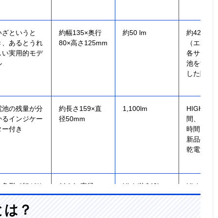
いざというと
約幅135×奥行
約50 lm
約42時間
き、あるとうれ
80×高さ125mm
（エボルタ
しい実用的モデ
各サイズ
ル
池をすべ
した際の
電池の残量が分
約長さ159×直
1,100lm
HIGH/約2
かるインジケー
径50mm
間、LOW/
ター付き
時間（未
新品のア
乾電池使
八角形で転がり
114.1×直径
High/約240lm、
High/約
にくいデザイン
32.8mm
Mid/約120lm、
Mid/11時
とは？
Eco/約40lm
Eco/約3