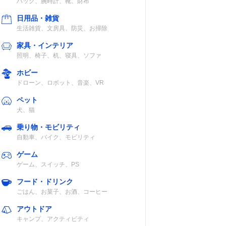
バッグ、腕時計、靴、財布
日用品・雑貨
70時
乾電池式
IPX1
生活雑貨、文房具、防災、お掃除
ン/
家具・インテリア
（アル
照明、椅子、机、寝具、ソファ
池使用
ホビー
ドローン、ロボット、音楽、VR
乾電池式
IPX3
ペット
犬、猫
乗り物・モビリティ
自動車、バイク、モビリティ
乾電池式
IPX4
ゲーム
ゲーム、スイッチ、PS
フード・ドリンク
ごはん、お菓子、お酒、コーヒー
アウトドア
乾電池式
記載未確認
キャンプ、アクティビティ