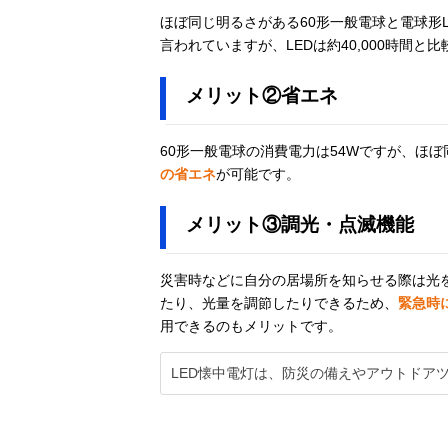
OHYAMA) LED
ほぼ同じ明るさがある60形一般電球と電球形L
ハンディライト
言われていますが、LEDは約40,000時間と
16lm ペン型
LWK-16P
メリット②省エネ
Philips (フィリ
Amazonで見る
ップス) ledライ
60形一般電球の消費電力は54Wですが、ほぼ
ト SFL5806
の省エネ
が可能です。
三菱電機
メリット③調光・点滅機能
Amazonで見る
(MITSUBISHI
ELECTRIC) 懐
災害時などに自分の居場所を知らせる際は光を
中電灯 CL-
9301
たり、光量を調節したりできるため、
緊急時
用できるのもメリットです。
LED懐中電灯は、防災の備えやアウトドア