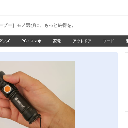
ーブー］
モノ選びに、もっと納得を。
グッズ
PC・スマホ
家電
アウトドア
フード