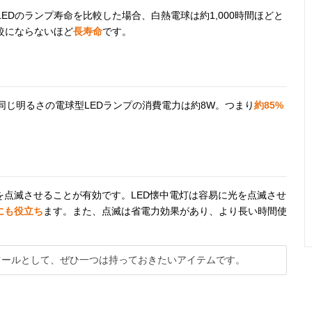
すめ
EDのランプ寿命を比較した場合、白熱電球は約1,000時間ほどと
比較にならないほど
長寿命
です。
衝撃に強いアル
約幅60×奥行
2,150lm
19時間（
ミニウム合金製
44×高さ213mm
モード）
同じ明るさの電球型LEDランプの消費電力は約8W。つまり
約85%
懐中電灯＆ラン
幅76×奥行76×
150lm
標準/約10
タンの便利なア
高さ125～
間、省電力
イテム
161mm
50時間（
点滅させることが有効です。LED懐中電灯は容易に光を点滅させ
3アルカ
池EXシリ
にも役立ち
ます。また、点滅は省電力効果があり、より長い時間使
新品使用
ツールとして、ぜひ一つは持っておきたいアイテムです。