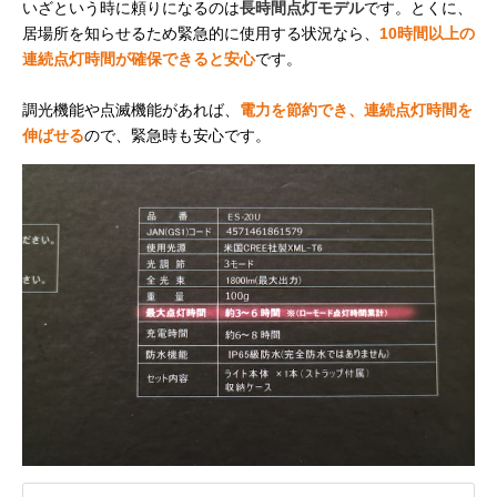
いざという時に頼りになるのは
長時間点灯モデル
です。とくに、
居場所を知らせるため緊急的に使用する状況なら、
10時間以上の
連続点灯時間が確保できると安心
です。
調光機能や点滅機能があれば、
電力を節約でき、連続点灯時間を
伸ばせる
ので、緊急時も安心です。