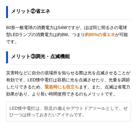
SFL5806
三菱電機
懐中電灯＆ランタ
幅76×奥行76×
メリット②省エネ
Amazonで見る
(MITSUBISHI
ンの便利なアイテ
さ125～161mm
ELECTRIC) 懐中
ム
電灯 CL-9301
60形一般電球の消費電力は54Wですが、ほぼ同じ明るさの電球
型LEDランプの消費電力は約8W。つまり
約85%の省エネ
が可能
です。
メリット③調光・点滅機能
災害時などに自分の居場所を知らせる際は光を点滅させることが
有効です。LED懐中電灯は容易に光を点滅させたり、光量を調節
したりできるため、
緊急時にも役立ち
ます。また、点滅は省電力
効果があり、より長い時間使用できるのもメリットです。
LED懐中電灯は、防災の備えやアウトドアツールとして、ぜ
ひ一つは持っておきたいアイテムです。