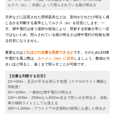
ルクス（lx）：光源によって照らされている面の明るさ
天井などに設置された照明器具などは、室内がどれだけ明るく感
じるかを判断する基準としてルクス（lx）を目安にします。一
方、懐中電灯は使う場所や状況により、照射する対象が常に一定
ではないため、照らされている面の明るさは懐中電灯の性能を測
る目安になりません。
重要なのは
どれほどの光量を照射できるか
です。そのためLED懐
中電灯を選ぶ際は、
ルーメン（lm）に注目
しましょう。数値が大
きいほど明るく、遠くまで照らすことが可能です。
【光量を判断する目安】
10〜50lm：足元や手元を照らす程度（スマホのライト機能と
同程度）
50〜100lm：一般的な懐中電灯の明るさ
100〜200lm：200lmなら約50m先まで照らせる明るさ。自転
車の補助ライトとしても使える
300〜1,000lm：アウトドアや災害時の使用にも適した明るさ