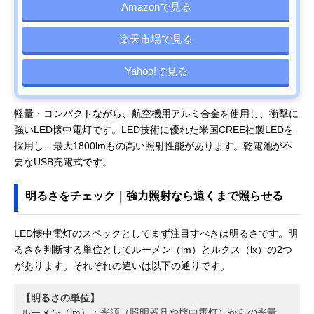
Amazonで見る
楽天市場で見る
Yahoo!で見る
軽量・コンパクトながら、航空機用アルミ合金を使用し、衝撃に
強いLED懐中電灯です。LED技術に優れた米国CREE社製LEDを
採用し、最大1800lmもの高い照射性能があります。乾電池が不
要なUSB充電式です。
明るさをチェック｜強力照射なら遠くまで照らせる
LED懐中電灯のスペックとしてまず注目すべきは明るさです。明
るさを判断する単位としてルーメン（lm）とルクス（lx）の2つ
があります。それぞれの違いは以下の通りです。
【明るさの単位】
ルーメン（lm）：光源（照明器具や懐中電灯）からの光量