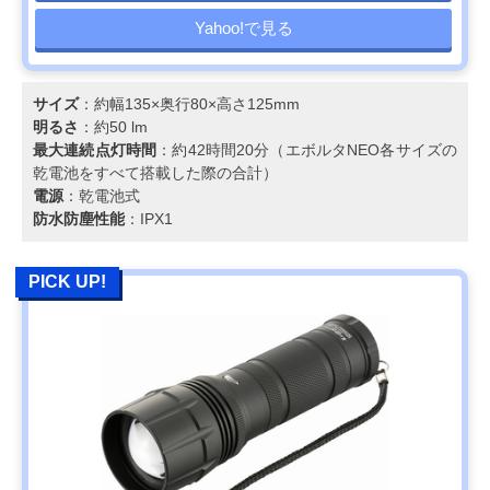
Yahoo!で見る
サイズ
：約幅135×奥行80×高さ125mm
明るさ
：約50 lm
最大連続点灯時間
：約42時間20分（エボルタNEO各サイズの
乾電池をすべて搭載した際の合計）
電源
：乾電池式
防水防塵性能
：IPX1
PICK UP!