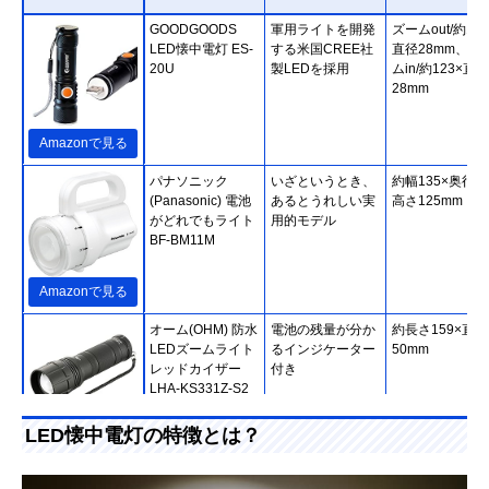
GOODGOODS
軍用ライトを開発
ズームout/約112
LED懐中電灯 ES-
する米国CREE社
直径28mm、ズ
20U
製LEDを採用
ムin/約123×直径
28mm
Amazonで見る
‎パナソニック
いざというとき、
約幅135×奥行80
(Panasonic) 電池
あるとうれしい実
高さ125mm
がどれでもライト
用的モデル
BF-BM11M
Amazonで見る
オーム(OHM) 防水
電池の残量が分か
約長さ159×直径
LEDズームライト
るインジケーター
50mm
レッドカイザー
付き
LHA-KS331Z-S2
LED懐中電灯の特徴とは？
Amazonで見る
GENTOS(ジェン
八角形で転がりに
114.1×直径