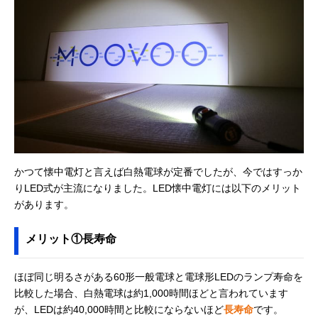
トス) MAGNUMシ
くいデザイン
32.8mm
リーズ MG-843D
Amazonで見る
‎東芝(TOSHIBA) ラ
モダンデザインが
幅48×奥行61×
Amazonで見る
ンタン付き懐中電
光る2WAYタイプ
さ188mm
灯 KFL-304L
エルパ(ELPA)
乾電池1本で最大
約全長95×直径
Amazonで見る
Fitcolor LEDアル
約10時間連続点灯
22mm（最大値
ミライト DOP-
EP301
かつて懐中電灯と言えば白熱電球が定番でしたが、今ではすっか
ヤザワ ミニLEDア
軽くて衝撃に強い
約幅22×奥行22
Amazonで見る
りLED式が主流になりました。LED懐中電灯には以下のメリット
ルミフラッシュラ
アルミボディ
高さ96mm
イト ‎Y06A09SV
があります。
アイリスオーヤマ
コンパクトサイズ
約高さ98×直径
公式で見る
(IRIS OHYAMA)
で携帯におすすめ
14mm
メリット①長寿命
LEDハンディライ
ト 16lm ペン型
LWK-16P
ほぼ同じ明るさがある60形一般電球と電球形LEDのランプ寿命を
比較した場合、白熱電球は約1,000時間ほどと言われています
Philips (フィリッ
衝撃に強いアルミ
約幅60×奥行44
Amazonで見る
プス) ledライト
ニウム合金製
高さ213mm
が、LEDは約40,000時間と比較にならないほど
長寿命
です。