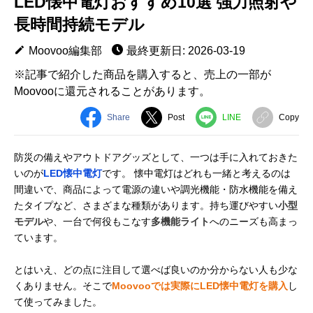
LED懐中電灯おすすめ10選 強力照射や
長時間持続モデル
Moovoo編集部
最終更新日: 2026-03-19
※記事で紹介した商品を購入すると、売上の一部が
Moovooに還元されることがあります。
Share
Post
LINE
Copy
防災の備えやアウトドアグッズとして、一つは手に入れておきた
いのが
LED懐中電灯
です。 懐中電灯はどれも一緒と考えるのは
間違いで、商品によって電源の違いや調光機能・防水機能を備え
たタイプなど、さまざまな種類があります。持ち運びやすい
小型
モデル
や、一台で何役もこなす
多機能ライト
へのニーズも高まっ
ています。
とはいえ、どの点に注目して選べば良いのか分からない人も少な
くありません。そこで
Moovooでは実際にLED懐中電灯を購入
し
て使ってみました。