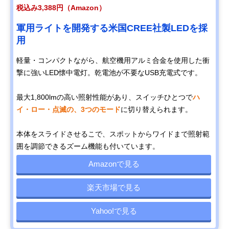
税込み3,388円（Amazon）
軍用ライトを開発する米国CREE社製LEDを採
用
軽量・コンパクトながら、航空機用アルミ合金を使用した衝
撃に強いLED懐中電灯。乾電池が不要なUSB充電式です。
最大1,800lmの高い照射性能があり、スイッチひとつで
ハ
イ・ロー・点滅の、3つのモード
に切り替えられます。
本体をスライドさせるこで、スポットからワイドまで照射範
囲を調節できるズーム機能も付いています。
Amazonで見る
楽天市場で見る
Yahoo!で見る