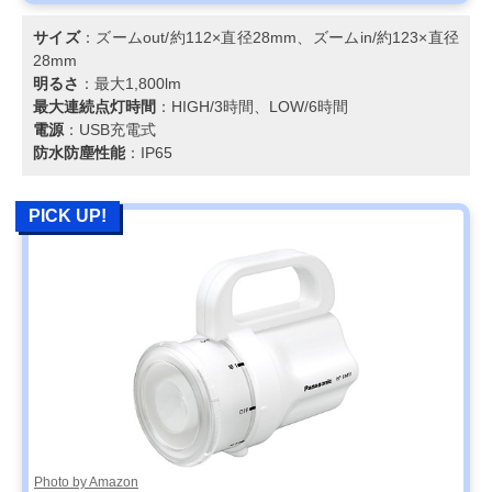
サイズ
：ズームout/約112×直径28mm、ズームin/約123×直径
28mm
明るさ
：最大1,800lm
最大連続点灯時間
：HIGH/3時間、LOW/6時間
電源
：USB充電式
防水防塵性能
：IP65
PICK UP!
Photo by Amazon