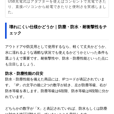
USB充電式はアダプターを使えばコンセントで充電できた
り、直接パソコンから給電できたりと便利さを実感しまし
た。
壊れにくい仕様かどうか｜防塵・防水・耐衝撃性をチ
ェック
アウトドアや防災用として使用するなら、軽くて丈夫かどうか、
水に濡れるような過酷な状況でも使えるかどうかといった条件も
選ぶうえで重要です。耐衝撃性や、防水・防塵性能といった点に
も注目しましょう。
防水・防塵性能の目安
防水・防塵性能を備えた商品には、IPコードが表記されていま
す。「IP」の文字の後に2つの数字が続き、左が防塵等級、右が
防水等級を表します。防塵等級は6段階、防水等級は8段階に分か
れています。
どちらかの数字が「X」と表記されていれば、防水もしくは防塵