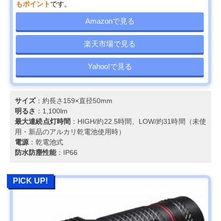
もポイント
です。
Amazonで見る
楽天市場で見る
Yahoo!で見る
サイズ
：約長さ159×直径50mm
明るさ
：1,100lm
最大連続点灯時間
：HIGH/約22.5時間、LOW/約31時間（未使
用・新品のアルカリ乾電池使用時）
電源
：乾電池式
防水防塵性能
：IP66
PICK UP!