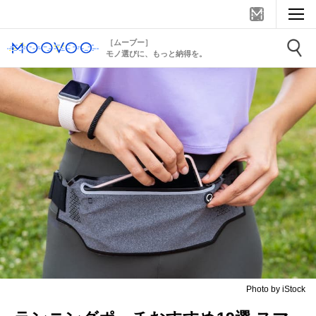
［ムーブー］
モノ選びに、もっと納得を。
Photo by iStock