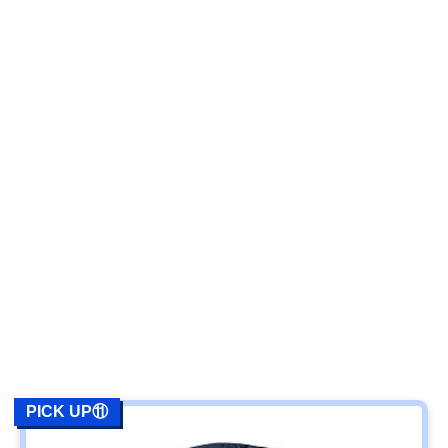
PICK UP⑪