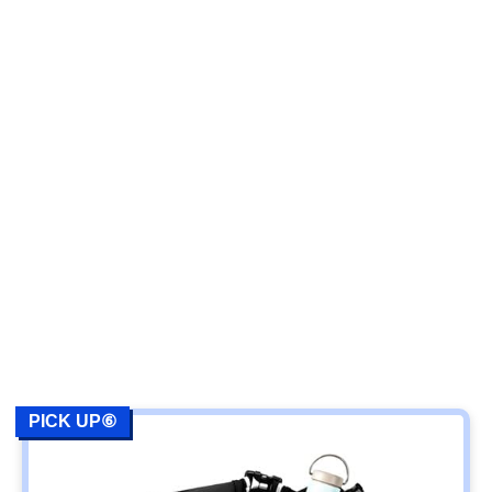
PICK UP⑥