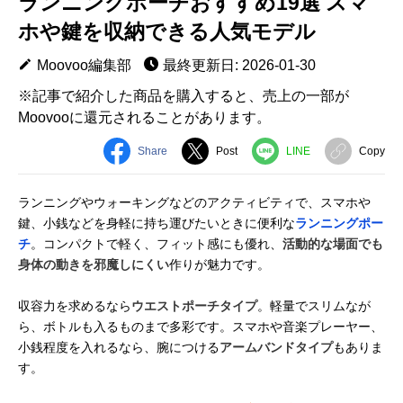
ランニングポーチおすすめ19選 スマ
ホや鍵を収納できる人気モデル
Moovoo編集部
最終更新日: 2026-01-30
※記事で紹介した商品を購入すると、売上の一部が
Moovooに還元されることがあります。
Share
Post
LINE
Copy
ランニングやウォーキングなどのアクティビティで、スマホや
鍵、小銭などを身軽に持ち運びたいときに便利な
ランニングポー
チ
。コンパクトで軽く、フィット感にも優れ、
活動的な場面でも
身体の動きを邪魔しにくい
作りが魅力です。
収容力を求めるなら
ウエストポーチタイプ
。軽量でスリムなが
ら、ボトルも入るものまで多彩です。スマホや音楽プレーヤー、
小銭程度を入れるなら、腕につける
アームバンドタイプ
もありま
す。