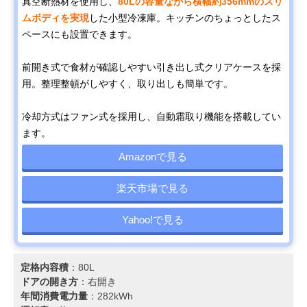
真空断熱材を使用し、
80Lの容量ながら横幅約356mmのスリ
ムボディを実現
した小型冷凍庫。キッチンのちょっとしたス
ペースにも設置できます。
前開き式で食材が確認しやすい引き出し式クリアケースを採
用。整理整頓がしやすく、取り出しも簡単です。
冷却方式はファン式を採用し、自動霜取り機能を搭載してい
ます。
Amazonで見る
楽天市場で見る
Yahoo!で見る
定格内容積
：80L
ドアの開き方
：右開き
年間消費電力量
：282kWh