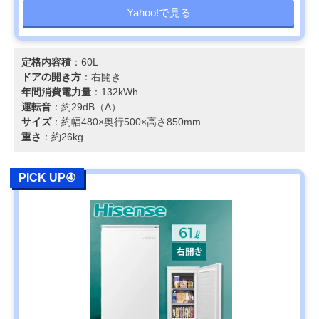
Yahoo!で見る
定格内容積
：60L
ドアの開き方
：右開き
年間消費電力量
：132kWh
運転音
：約29dB（A）
サイズ
：約幅480×奥行500×高さ850mm
重さ
：約26kg
PICK UP④