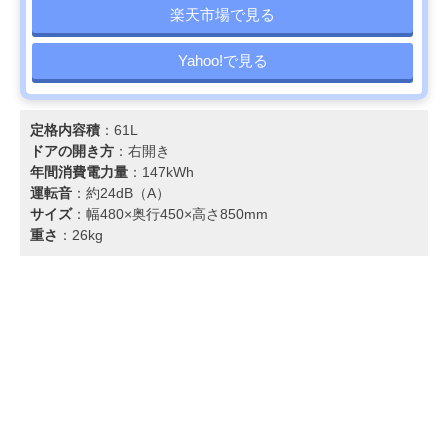
楽天市場で見る
Yahoo!で見る
定格内容積
：61L
ドアの開き方
：右開き
年間消費電力量
：147kWh
運転音
：約24dB（A）
サイズ
：幅480×奥行450×高さ850mm
重さ
：26kg