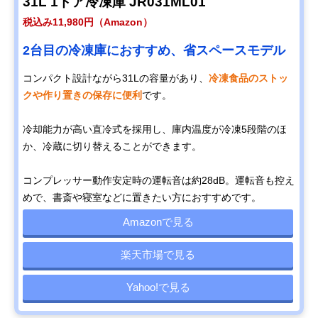
31L 1ドア冷凍庫 JR031ML01
税込み11,980円（Amazon）
2台目の冷凍庫におすすめ、省スペースモデル
コンパクト設計ながら31Lの容量があり、
冷凍食品のストッ
クや作り置きの保存に便利
です。
冷却能力が高い直冷式を採用し、庫内温度が冷凍5段階のほ
か、冷蔵に切り替えることができます。
コンプレッサー動作安定時の運転音は約28dB。運転音も控え
めで、書斎や寝室などに置きたい方におすすめです。
Amazonで見る
楽天市場で見る
Yahoo!で見る