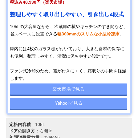
税込み48,930円（楽天市場）
整理しやすく取り出しやすい、引き出し4段式
105Lの大容量ながら、冷蔵庫の横やキッチンのすき間など、
省スペースに設置できる
幅360mmのスリムな小型冷凍庫
。
庫内には4枚のガラス棚が付いており、大きな食材の保存に
も便利。整理しやすく、清潔に保ちやすい設計です。
ファン式冷却のため、霜が付きにくく、霜取りの手間を軽減
します。
楽天市場で見る
Yahoo!で見る
定格内容積
：105L
ドアの開き方
：右開き
年間消費電力量
：236kWh