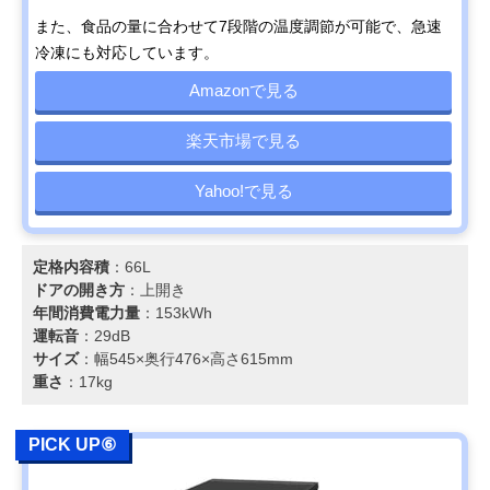
また、食品の量に合わせて7段階の温度調節が可能で、急速
冷凍にも対応しています。
Amazonで見る
楽天市場で見る
Yahoo!で見る
定格内容積
：66L
ドアの開き方
：上開き
年間消費電力量
：153kWh
運転音
：29dB
サイズ
：幅545×奥行476×高さ615mm
重さ
：17kg
PICK UP⑥