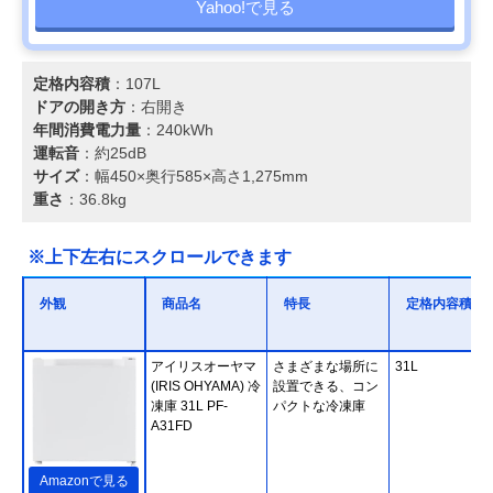
Yahoo!で見る
定格内容積
：107L
ドアの開き方
：右開き
年間消費電力量
：240kWh
運転音
：約25dB
サイズ
：幅450×奥行585×高さ1,275mm
重さ
：36.8kg
※上下左右にスクロールできます
外観
商品名
特長
定格内容積
アイリスオーヤマ
さまざまな場所に
31L
(IRIS OHYAMA) 冷
設置できる、コン
凍庫 31L PF-
パクトな冷凍庫
A31FD
Amazonで見る