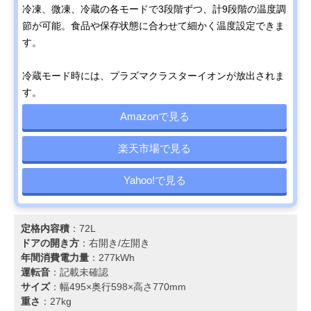
冷凍、微凍、冷蔵の各モードで3段階ずつ、計9段階の温度調
節が可能。食品や保存状態に合わせて細かく温度設定できま
す。
冷蔵モード時には、プラズマクラスターイオンが放出されま
す。
Amazonで見る
楽天市場で見る
Yahoo!で見る
定格内容積
：72L
ドアの開き方
：右開き/左開き
年間消費電力量
：277kWh
運転音
：記載未確認
サイズ
：幅495×奥行598×高さ770mm
重さ
：27kg