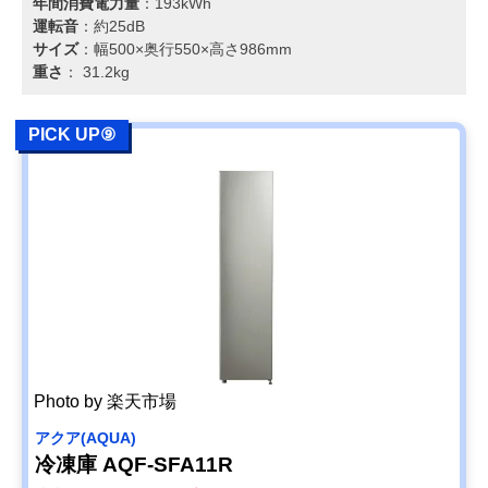
年間消費電力量
：193kWh
運転音
：約25dB
サイズ
：幅500×奥行550×高さ986mm
重さ
： 31.2kg
PICK UP⑨
Photo by 楽天市場
アクア(AQUA)
冷凍庫 AQF-SFA11R