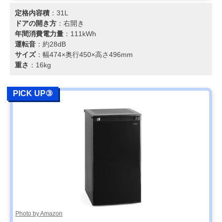
定格内容積
：31L
ドアの開き方
：右開き
年間消費電力量
：111kWh
運転音
：約28dB
サイズ
：幅474×奥行450×高さ496mm
重さ
：16kg
PICK UP③
Photo by Amazon