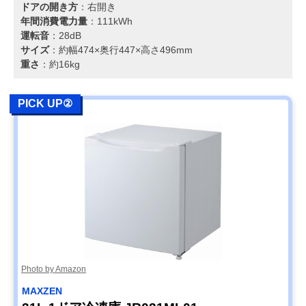
ドアの開き方
：右開き
年間消費電力量
：111kWh
運転音
：28dB
サイズ
：約幅474×奥行447×高さ496mm
重さ
：約16kg
PICK UP②
Photo by Amazon
MAXZEN