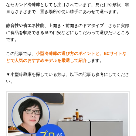
な
セカンド冷凍庫
としても注目されています。見た目や形状、容
量もさまざまで、置き場所や使い勝手にあわせて選べます。
静音性
や
省エネ性能
、上開き・前開きの
ドアタイプ
、さらに実際
に食品を収納できる量の目安などにもこだわって選びたいところ
です。
この記事では、
小型冷凍庫の選び方のポイントと、ECサイトな
どで人気のおすすめモデルを厳選して紹介
します。
▼小型冷蔵庫を探している方は、以下の記事も参考にしてくださ
い。