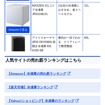
MAXZEN 31L 1ド
2台目の冷凍庫に
31L
ア冷凍庫
おすすめ、省スペ
JR031ML01
ースモデル
Amazonで見る
アイリスオーヤマ
庫内が一目でわか
60L
(IRIS OHYAMA) 前
る、クリアトレー
開き冷凍庫 60L
で整理整頓
IUSD-6B
人気サイトの売れ筋ランキングはこちら
Amazonで見る
Hisense(ハイセン
静かな運転音、生
61L
【Amazon】冷凍庫の売れ筋ランキング
ス) 61L 冷凍庫
活空間に置いても
HF-A60
気になりにくい
【楽天市場】冷凍庫ランキング
楽天市場で見る
【Yahoo!ショッピング】冷凍庫のランキング
山善(YAMAZEN)
冷気が逃げにく
66L