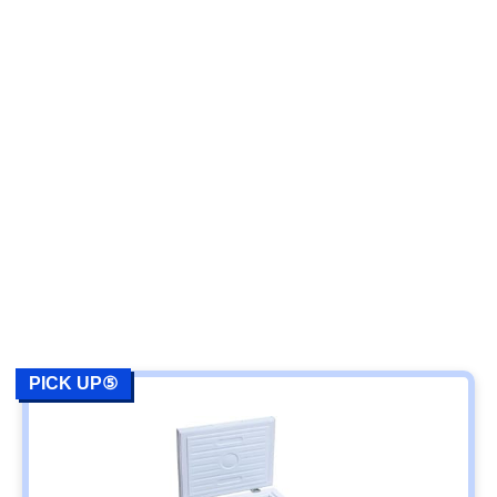
PICK UP⑤