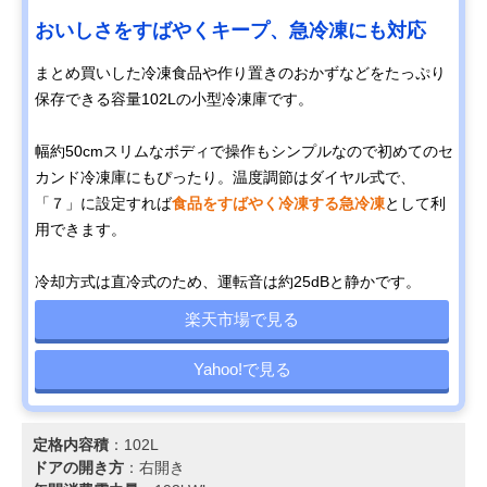
おいしさをすばやくキープ、急冷凍にも対応
まとめ買いした冷凍食品や作り置きのおかずなどをたっぷり
保存できる容量102Lの小型冷凍庫です。
幅約50cmスリムなボディで操作もシンプルなので初めてのセ
カンド冷凍庫にもぴったり。温度調節はダイヤル式で、
「７」に設定すれば
食品をすばやく冷凍する急冷凍
として利
用できます。
冷却方式は直冷式のため、運転音は約25dBと静かです。
楽天市場で見る
Yahoo!で見る
定格内容積
：102L
ドアの開き方
：右開き