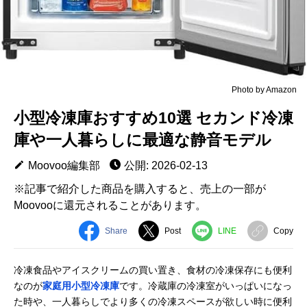
Photo by Amazon
小型冷凍庫おすすめ10選 セカンド冷凍
庫や一人暮らしに最適な静音モデル
Moovoo編集部
公開: 2026-02-13
※記事で紹介した商品を購入すると、売上の一部が
Moovooに還元されることがあります。
Share
Post
LINE
Copy
冷凍食品やアイスクリームの買い置き、食材の冷凍保存にも便利
なのが
家庭用小型冷凍庫
です。冷蔵庫の冷凍室がいっぱいになっ
た時や、一人暮らしでより多くの冷凍スペースが欲しい時に便利