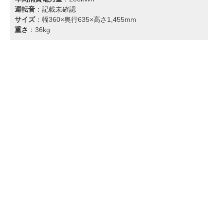
運転音
：記載未確認
サイズ
：幅360×奥行635×高さ1,455mm
重さ
：36kg