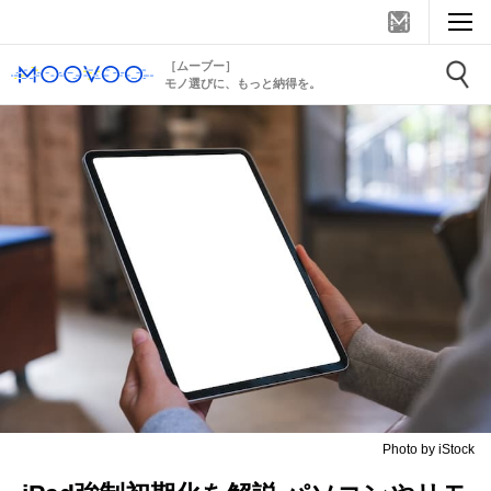
［ムーブー］
モノ選びに、もっと納得を。
Photo by iStock