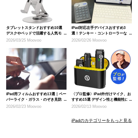
タブレットスタンドおすすめ10選
iPad対応左手デバイスおすすめ3
デスクやベッドで活躍する人気モデ
選！テンキー・コントローラーな
ル
ど、選び方のポイントも解説
2026/03/25 Moovoo
2026/02/26 Moovoo
iPad用フィルムおすすめ13選｜ペー
〈プロ監修〉iPad外付けマイク、お
パーライク・ガラス・のぞき見防止
すすめ15選 デザイン性と機能性に
など人気製品を紹介
も注目
2026/02/23 Moovoo
2026/02/13 Moovoo
iPadのカテゴリーをもっと見る