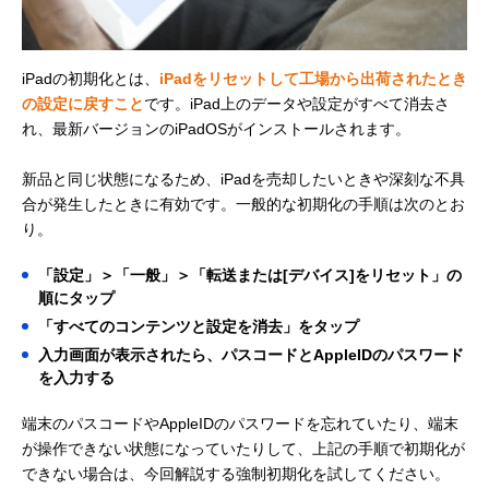
iPadの初期化とは、
iPadをリセットして工場から出荷されたとき
の設定に戻すこと
です。iPad上のデータや設定がすべて消去さ
れ、最新バージョンのiPadOSがインストールされます。
新品と同じ状態になるため、iPadを売却したいときや深刻な不具
合が発生したときに有効です。一般的な初期化の手順は次のとお
り。
「設定」＞「一般」＞「転送または[デバイス]をリセット」の
順にタップ
「すべてのコンテンツと設定を消去」をタップ
入力画面が表示されたら、パスコードとAppleIDのパスワード
を入力する
端末のパスコードやAppleIDのパスワードを忘れていたり、端末
が操作できない状態になっていたりして、上記の手順で初期化が
できない場合は、今回解説する強制初期化を試してください。