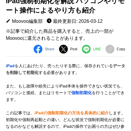
iPad強制初期化を解説 パソコンやリモ
ート操作によるやり方も紹介
Moovoo編集部
最終更新日: 2026-03-12
※記事で紹介した商品を購入すると、売上の一部が
Moovooに還元されることがあります。
Share
Post
LINE
Copy
iPad
を人にあげたり、売ったりする際に、保存されている
データ
を削除して初期化
する必要があります。
また、もし故障や紛失によりiPad本体を操作できない状況でも、
パソコンと接続、またはリモートで
強制初期化
を行うことができ
ます。
この記事では、
iPadの強制初期化の方法を具体的に紹介
します。
初期化や強制再起動との違い、どんな状況で強制初期化が必要に
なるのかなども解説するので、iPadの操作でお困りの方はぜひ参