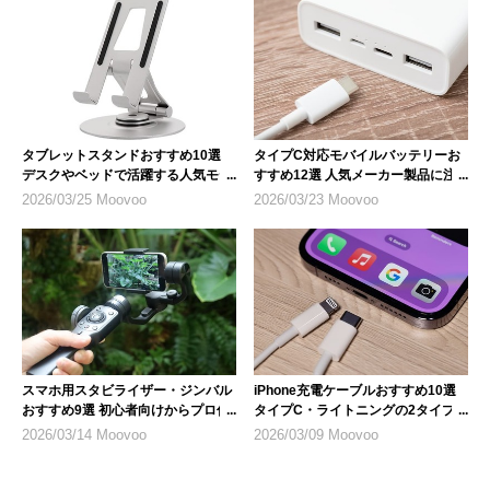
タブレットスタンドおすすめ10選
タイプC対応モバイルバッテリーお
デスクやベッドで活躍する人気モデ
すすめ12選 人気メーカー製品に注
ル
目
2026/03/25 Moovoo
2026/03/23 Moovoo
スマホ用スタビライザー・ジンバル
iPhone充電ケーブルおすすめ10選
おすすめ9選 初心者向けからプロ仕
タイプC・ライトニングの2タイプ
様まで
を紹介
2026/03/14 Moovoo
2026/03/09 Moovoo