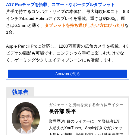
A17 Proチップを搭載、スマートなポータブルタブレット
片手で持てるコンパクトサイズの本体に、最大輝度500ニト、8.3
インチのLiquid Retinaディスプレイを搭載。重さは約300g、厚
さは6.3mmと薄く、
タブレットを持ち運びしたい方にぴったり
な
1台。
Apple Pencil Proに対応し、1200万画素の広角カメラを搭載。4K
ビデオの撮影も可能です。コンテンツを手軽に楽しむだけでな
く、ゲーミングやクリエイティブシーンにも活躍します。
Amazonで見る
ガジェットと漫画を愛する全方位ライター
長谷部 耕平
業界歴8年目のライターにして登録者1万
人超えのYouTuber。Apple好きでガジェッ
ト集めが趣味。記事を書いたり動画編集で