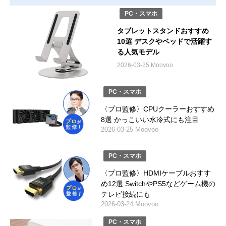
PC・スマホ
タブレットスタンドおすすめ
10選 デスクやベッドで活躍す
る人気モデル
2026-03-25 Moovoo
PC・スマホ
〈プロ監修〉CPUクーラーおすすめ
8選 かっこいい水冷式にも注目
2026-03-25 Moovoo
PC・スマホ
〈プロ監修〉HDMIケーブルおすす
め12選 SwitchやPS5などゲーム機の
テレビ接続にも
2026-03-24 Moovoo
PC・スマホ