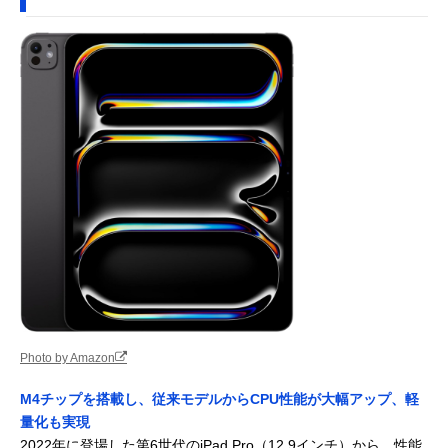
Photo by Amazon
M4チップを搭載し、従来モデルからCPU性能が大幅アップ、軽
量化も実現
2022年に登場した第6世代のiPad Pro（12.9インチ）から、性能