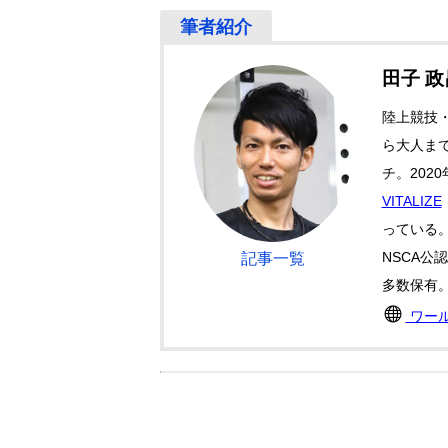
田子 
陸上競技
ら大人ま
チ。202
VITALIZE
っている
NSCA公
記事一覧
多数保有
ワー