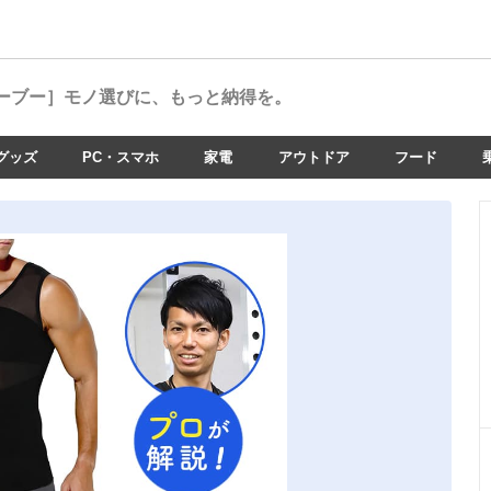
ーブー］
モノ選びに、もっと納得を。
グッズ
PC・スマホ
家電
アウトドア
フード