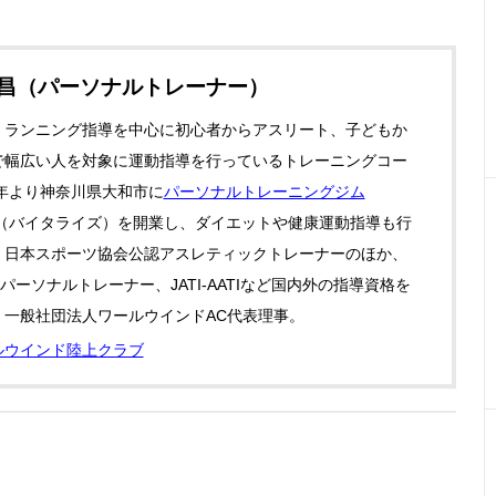
政昌（パーソナルトレーナー）
・ランニング指導を中心に初心者からアスリート、子どもか
で幅広い人を対象に運動指導を行っているトレーニングコー
0年より神奈川県大和市に
パーソナルトレーニングジム
（バイタライズ）を開業し、ダイエットや健康運動指導も行
。日本スポーツ協会公認アスレティックトレーナーのほか、
認パーソナルトレーナー、JATI‐AATIなど国内外の指導資格を
。一般社団法人ワールウインドAC代表理事。
ルウインド陸上クラブ