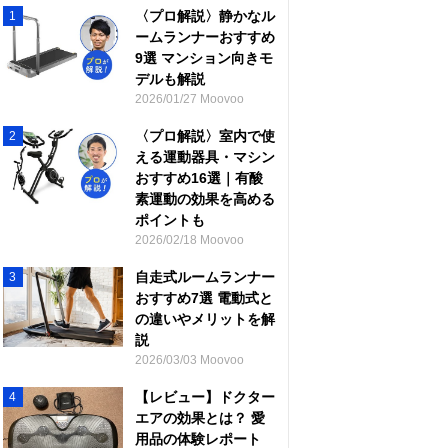
〈プロ解説〉静かなル
1
ームランナーおすすめ
9選 マンション向きモ
デルも解説
2026/01/27 Moovoo
〈プロ解説〉室内で使
2
える運動器具・マシン
おすすめ16選｜有酸
素運動の効果を高める
ポイントも
2026/02/18 Moovoo
自走式ルームランナー
3
おすすめ7選 電動式と
の違いやメリットを解
説
2026/03/03 Moovoo
【レビュー】ドクター
4
エアの効果とは？ 愛
用品の体験レポート