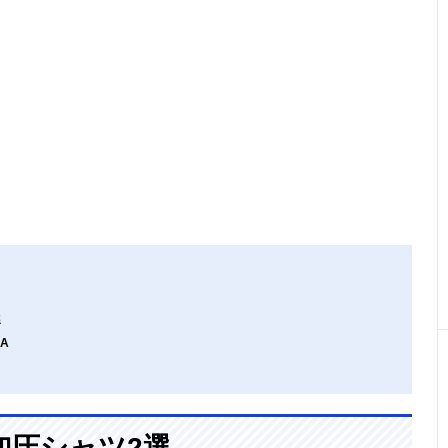
選
A
加圧シャツ2選