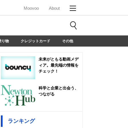
Moovoo
About
乗り物
クレジットカード
その他
未来がともる動画メデ
ィア。最先端の情報を
チェック！
科学と企業と出会う、
つながる
ランキング