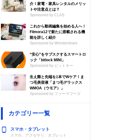
介！家電・家具レンタルのメリッ
トや注意点とは？
Sponsored by CLAS
これから動画編集を始める人へ！
Filmora12で新たに搭載される機
能を詳しく紹介
Sponsored by Wondershare
“安心”をサブスクするスマートロ
ック「bitlock MINI」
Sponsored by ビットキー
生え際と先端を1本でWケア！ま
つ毛美容液「まつ毛デラックス
WMOA（ウモア）」
Sponsored by ファーマフーズ
カテゴリー一覧
スマホ・タブレット
スマホ、アクセサリ、タブレット