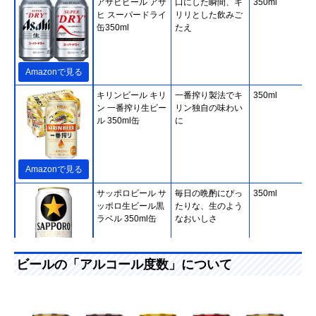
アサヒビール アサ
口にした瞬間、キ
350ml
ヒ スーパードライ
リリとした飲みご
缶350ml
たえ
Amazonで見る
キリンビール キリ
一番搾り製法でキ
350ml
ン 一番搾り生ビー
リン独自の味わい
ル 350ml缶
に
Amazonで見る
サッポロビール サ
毎日の晩酌にぴっ
350ml
ッポロ生ビール黒
たりな、生のよう
ラベル 350ml缶
なおいしさ
ビールの「アルコール度数」について
Amazonで見る
サッポロビール ヱ
特別な日に飲みた
350ml
ビスビール 350ml
くなるエビスビー