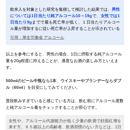
欧米人を対象とした研究を集積して検討した結果では、
男性
については1日当たり純アルコール10～19g
で、
女性では1
日当たり9g
までで最も死亡率が低く、１日当たりアルコー
ル量が増加するに従い死亡率が上昇することが示されている
引用：厚生労働省 アルコール
以上を参考にすると、男性の場合、1日に摂取する純アルコール
量を20g程度に抑えることが、適度なお酒の楽しみ方といえま
す。
500mlのビール中瓶なら1本
、
ウイスキーやブランデーならダブ
ル（60ml）
を目安にしてみてください。
普段飲みすぎていると感じている方は、飲む前にアルコール度数
と純アルコール量をチェックすることが肝心です。
女性や、アルコール代謝能力が低く少量の飲酒で顔面紅潮を
来す方、６５歳以上の高齢者、飲酒習慣のない方などは、1日