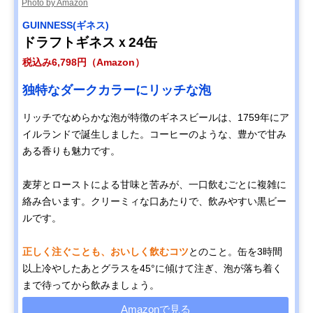
Photo by Amazon
GUINNESS(ギネス)
ドラフトギネスｘ24缶
税込み6,798円（Amazon）
独特なダークカラーにリッチな泡
リッチでなめらかな泡が特徴のギネスビールは、1759年にア
イルランドで誕生しました。コーヒーのような、豊かで甘み
ある香りも魅力です。
麦芽とローストによる甘味と苦みが、一口飲むごとに複雑に
絡み合います。クリーミィな口あたりで、飲みやすい黒ビー
ルです。
正しく注ぐことも、おいしく飲むコツ
とのこと。缶を3時間
以上冷やしたあとグラスを45°に傾けて注ぎ、泡が落ち着く
まで待ってから飲みましょう。
Amazonで見る