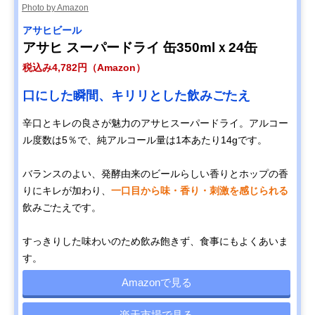
Photo by Amazon
アサヒビール
アサヒ スーパードライ 缶350mlｘ24缶
税込み4,782円（Amazon）
口にした瞬間、キリリとした飲みごたえ
辛口とキレの良さが魅力のアサヒスーパードライ。アルコー
ル度数は5％で、純アルコール量は1本あたり14gです。
バランスのよい、発酵由来のビールらしい香りとホップの香
りにキレが加わり、
一口目から味・香り・刺激を感じられる
飲みごたえです。
すっきりした味わいのため飲み飽きず、食事にもよくあいま
す。
Amazonで見る
楽天市場で見る