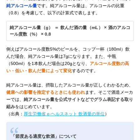
純アルコール量
です。純アルコール量は、アルコールの比重
（0.8）を考慮して、以下の計算式で表します。
純アルコール量（g） ＝ 飲んだ酒の量（mL） × 酒のアルコ
ール度数（%） × 0.8
例えばアルコール度数5%のビールを、コップ一杯（180ml）飲
んだ場合、純アルコール量は7gになります。また、中瓶
（500ml）を1本飲んだ場合は20gとなり、
アルコール度数の高
い・低い・飲んだ量によって変化
するのです。
純アルコール量は、摂取したアルコール量が正しくわかるため、
健康への影響を推定するときにも使われ
ます。そこで酒造メーカ
ーでは、
純アルコール量を公式サイトなどでグラム表記する取り
組み
をはじめています。
（出典：
厚生労働省 e-ヘルスネット 飲酒量の単位
）
「節度ある適度な飲酒」について