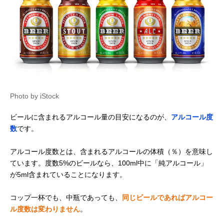
缶
ル
Amazonで見る
コロナ コロナ・エ
さっぱりした味わ
355ml
キストラ ボトル
いのメキシコ発祥
355ml
のビール
Amazonで見る
Photo by iStock
青島(Tsingtao
中華料理と相性の
330ml
Amazonで見る
ビールに含まれるアルコール量の目安になるのが、
アルコール度
Beer) 青島ビール
よい定番品
缶 330ml
数
です。
Kostritzer
ドイツビールの代
330ml
Amazonで見る
Schwarzbierbraue
表格、黒ビール
アルコール度数とは、含まれるアルコールの体積（％）を意味し
rei ケストリッツ
ています。度数5%のビールなら、100ml中に「純アルコール」
ァー黒ビール
が5ml含まれていることになります。
GUINNESS(ギネ
独特なダークカラ
330ml
Amazonで見る
ス) ドラフトギネ
ーにリッチな泡
コップ一杯でも、中瓶であっても、
同じビールであればアルコー
ス
ル度数は変わりません
。
‎Hoegaarden(ヒュ
ビールの価値観が
330ml
Amazonで見る