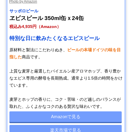
Photo by Amazon
サッポロビール
ヱビスビール 350ml缶ｘ24缶
税込み4,935円（Amazon）
特別な日に飲みたくなるエビスビール
原材料と製法にこだわりぬき、
ビールの本場ドイツの味を目
指した
商品です。
上質な麦芽と厳選したバイエルン産アロマホップ、香り豊か
なエビス専用の酵母を長期熟成。通常より1.5倍の時間をかけ
ています。
麦芽とホップの香りに、コク・苦味・のど越しのバランスが
取れた、ふくよかなコクのある贅沢な味わいです。
Amazonで見る
楽天市場で見る