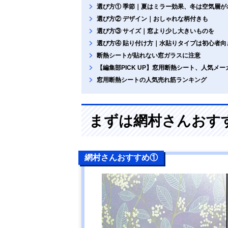
選び方① 季節｜夏はミラー効果、冬は空気層が
選び方② デザイン｜おしゃれな柄付きも
選び方③ サイズ｜窓より少し大きいものを
選び方④ 貼り付け方｜水貼りタイプは初心者向
断熱シートが貼れない窓ガラスに注意
【編集部PICK UP】窓用断熱シート、人気メ
窓用断熱シートの人気売れ筋ランキング
まずは網村さんおす
網村さんおすすめ①