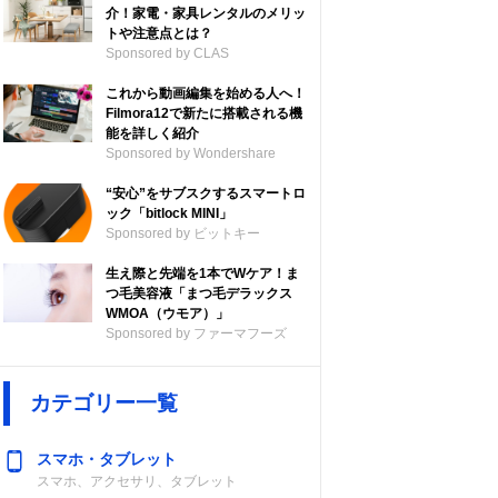
介！家電・家具レンタルのメリッ
トや注意点とは？
Sponsored by CLAS
これから動画編集を始める人へ！
Filmora12で新たに搭載される機
能を詳しく紹介
Sponsored by Wondershare
“安心”をサブスクするスマートロ
ック「bitlock MINI」
Sponsored by ビットキー
生え際と先端を1本でWケア！ま
つ毛美容液「まつ毛デラックス
WMOA（ウモア）」
Sponsored by ファーマフーズ
カテゴリー一覧
スマホ・タブレット
スマホ、アクセサリ、タブレット