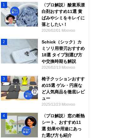
〈プロ解説〉酸素系漂
1
白剤おすすめ11選 黄
ばみやシミをキレイに
落としたい！
2026/02/01 Moovoo
Schick（シック）カ
2
ミソリ用替刃おすすめ
18選 タイプ別選び方
や交換時期も解説
2026/02/13 Moovoo
椅子クッションおすす
3
め15選 ゲル・円座な
ど人気商品を徹底レビ
ュー
2025/12/23 Moovoo
〈プロ解説〉窓の断熱
4
シート、おすすめ11
選 効果や用途にあっ
た選び方も紹介