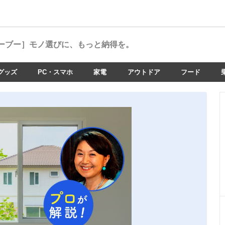
ーブー］
モノ選びに、もっと納得を。
グッズ
PC・スマホ
家電
アウトドア
フード