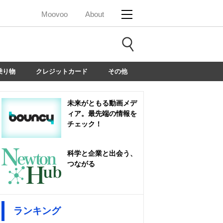
Moovoo
About
乗り物
クレジットカード
その他
未来がともる動画メデ
ィア。最先端の情報を
チェック！
科学と企業と出会う、
つながる
ランキング