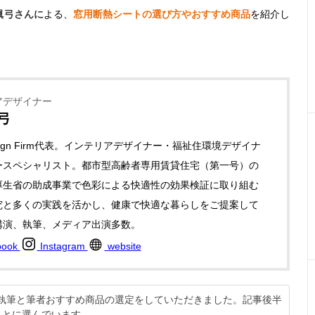
眞弓さんに
よる、
窓用断熱シートの選び方やおすすめ商品
を紹介し
アデザイナー
弓
Design Firm代表。インテリアデザイナー・福祉住環境デザイナ
ースペシャリスト。都市型高齢者専用賃貸住宅（第一号）の
厚生省の助成事業で色彩による快適性の効果検証に取り組む
究と多くの実践を活かし、健康で快適な暮らしをご提案して
講演、執筆、メディア出演多数。
book
Instagram
website
説の執筆と筆者おすすめ商品の選定をしていただきました。記事後半
もとに選んでいます。