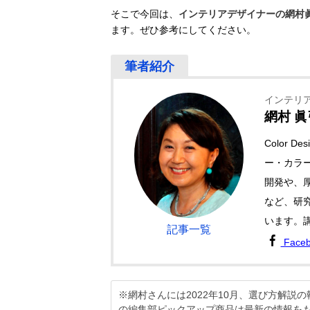
そこで今回は、
インテリアデザイナーの網村
ます。ぜひ参考にしてください。
インテリ
網村 眞
Color 
ー・カラ
開発や、
など、研
います。
記事一覧
Face
※網村さんには2022年10月、選び方解
の編集部ピックアップ商品は最新の情報を