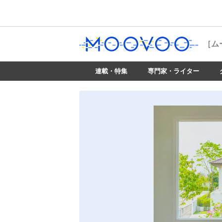
［ム
連載・特集
専門家・ライター