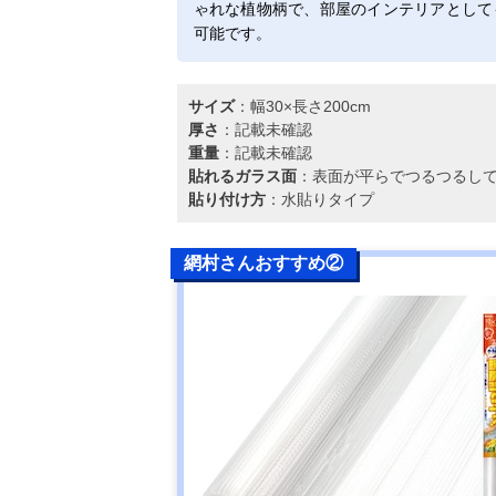
ゃれな植物柄で、部屋のインテリアとして
可能です。
サイズ
：幅30×長さ200cm
厚さ
：記載未確認
重量
：記載未確認
貼れるガラス面
：表面が平らでつるつるし
貼り付け方
：水貼りタイプ
網村さんおすすめ②