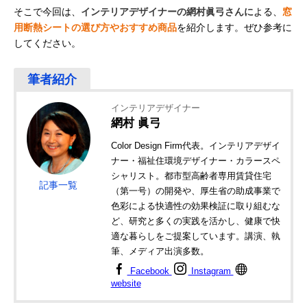
そこで今回は、
インテリアデザイナーの網村眞弓さんに
よる、
窓
用断熱シートの選び方やおすすめ商品
を紹介します。ぜひ参考に
してください。
インテリアデザイナー
網村 眞弓
Color Design Firm代表。インテリアデザイ
ナー・福祉住環境デザイナー・カラースペ
シャリスト。都市型高齢者専用賃貸住宅
記事一覧
（第一号）の開発や、厚生省の助成事業で
色彩による快適性の効果検証に取り組むな
ど、研究と多くの実践を活かし、健康で快
適な暮らしをご提案しています。講演、執
筆、メディア出演多数。
Facebook
Instagram
website