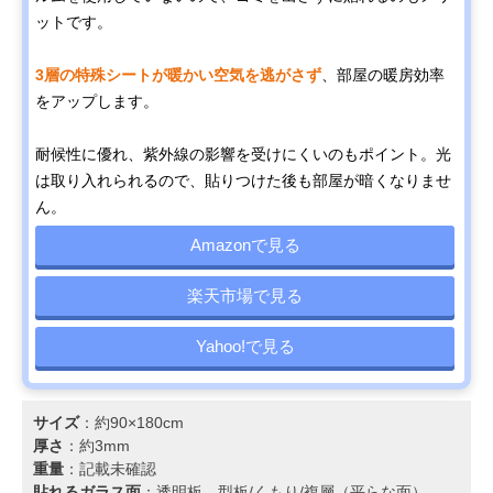
ットです。
3層の特殊シートが暖かい空気を逃がさず
、部屋の暖房効率
をアップします。
耐候性に優れ、紫外線の影響を受けにくいのもポイント。光
は取り入れられるので、貼りつけた後も部屋が暗くなりませ
ん。
Amazonで見る
楽天市場で見る
Yahoo!で見る
サイズ
：約90×180cm
厚さ
：約3mm
重量
：記載未確認
貼れるガラス面
：透明板、型板/くもり/複層（平らな面）