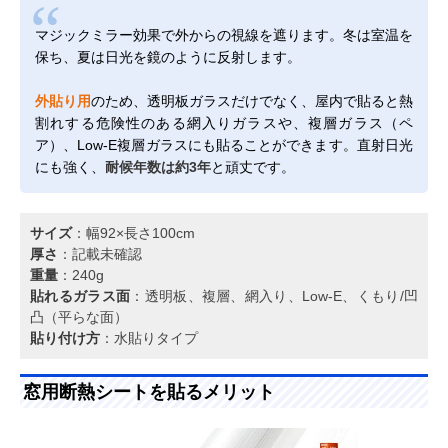
マジックミラー効果で外からの視線を遮ります。冬は室温を
保ち、夏は日光を鏡のように反射します。
外貼り用
のため、透明板ガラスだけでなく、屋内で貼ると熱
割れする危険性のある網入りガラスや、複層ガラス（ペ
ア）、Low-E複層ガラスにも貼ることができます。直射日光
にも強く、
耐候年数は約3年
と頑丈です。
サイズ
：幅92×長さ100cm
厚さ
：記載未確認
重量
：240g
貼れるガラス面
：透明板、複層、網入り、Low-E、くもり/凹
凸（平らな面）
貼り付け方
：水貼りタイプ
窓用断熱シートを貼るメリット