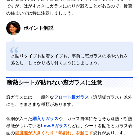
ですが、はがすときにガラスにのりが残ることがあるので、
賃貸
の住まい
では特に注意しましょう。
ポイント解説
水貼りタイプも粘着タイプも、事前に窓ガラスの埃や汚れを
落とし、しっかり貼り付くようにしましょう。
断熱シートが貼れない窓ガラスに注意
窓ガラスには、一般的な
フロート板ガラス
（透明板ガラス）以外
にも、さまざまな種類があります。
金網が入った
網入りガラス
や、ガラス自体にそもそも遮熱・断熱
機能がついている
Low-Eガラス
などは、シートを貼るとガラス表
面の
温度差が大きくなり「熱割れ」を起こす
恐れがあります。