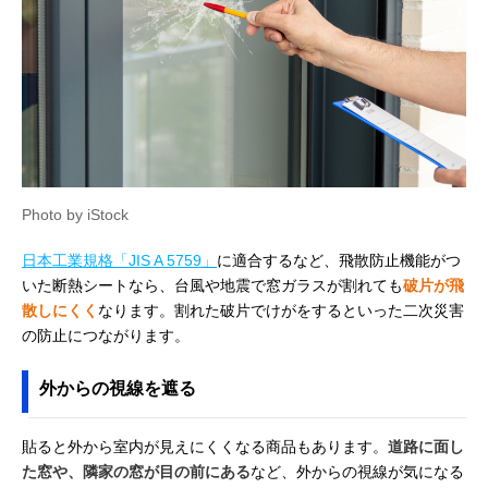
Photo by iStock
日本工業規格「JIS A 5759」
に適合するなど、飛散防止機能がつ
いた断熱シートなら、台風や地震で窓ガラスが割れても
破片が飛
散しにくく
なります。割れた破片でけがをするといった二次災害
の防止につながります。
外からの視線を遮る
貼ると外から室内が見えにくくなる商品もあります。
道路に面し
た窓や、隣家の窓が目の前にある
など、外からの視線が気になる