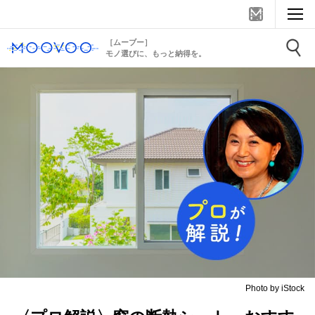
［ムーブー］
モノ選びに、もっと納得を。
Photo by iStock