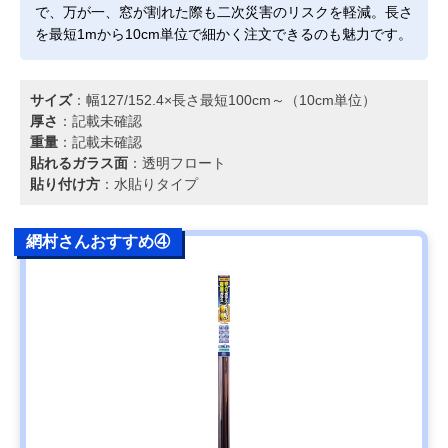
で、万が一、窓が割れた際も二次災害のリスクを軽減。長さ
を最短1mから10cm単位で細かく注文できるのも魅力です。
サイズ
：幅127/152.4×長さ最短100cm～（10cm単位）
厚さ
：記載未確認
重量
：記載未確認
貼れるガラス面
：透明フロート
貼り付け方
：水貼りタイプ
網村さんおすすめ④