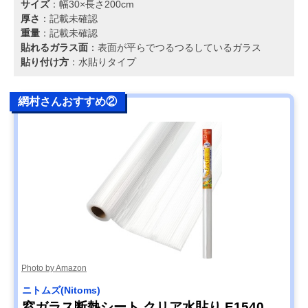
サイズ
：幅30×長さ200cm
厚さ
：記載未確認
重量
：記載未確認
貼れるガラス面
：表面が平らでつるつるしているガラス
貼り付け方
：水貼りタイプ
網村さんおすすめ②
Photo by Amazon
ニトムズ(Nitoms)
窓ガラス断熱シート クリア水貼り E1540