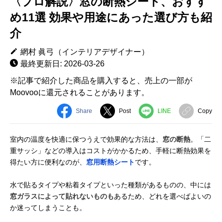
〈プロ解説〉窓の断熱シート、おすす
め11選 効果や用途にあった選び方も紹
介
網村 眞弓（インテリアデザイナー）
最終更新日: 2026-03-26
※記事で紹介した商品を購入すると、売上の一部が
Moovooに還元されることがあります。
Share
Post
LINE
Copy
室内の温度を快適に保つうえで効果的な方法は、
窓の断熱
。「二
重サッシ」などの導入はコストがかかるため、手軽に断熱効果を
得たい方に便利なのが、
窓用断熱シート
です。
水で貼るタイプや粘着タイプといった種類があるものの、中には
窓ガラスによって貼れないものも
あるため、どれを選べばよいの
か迷ってしまうことも。