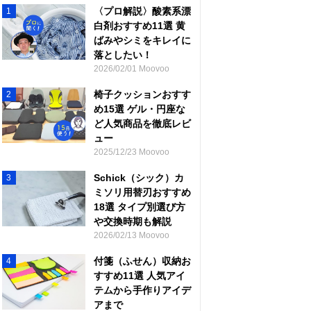
〈プロ解説〉酸素系漂
1
白剤おすすめ11選 黄
ばみやシミをキレイに
落としたい！
2026/02/01 Moovoo
椅子クッションおすす
2
め15選 ゲル・円座な
ど人気商品を徹底レビ
ュー
2025/12/23 Moovoo
Schick（シック）カ
3
ミソリ用替刃おすすめ
18選 タイプ別選び方
や交換時期も解説
2026/02/13 Moovoo
付箋（ふせん）収納お
4
すすめ11選 人気アイ
テムから手作りアイデ
アまで