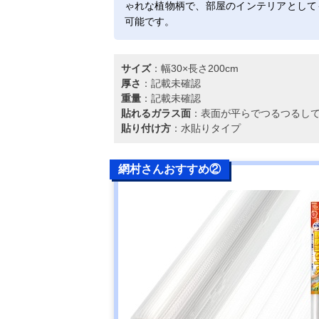
ゃれな植物柄で、部屋のインテリアとして
可能です。
サイズ
：幅30×長さ200cm
厚さ
：記載未確認
重量
：記載未確認
貼れるガラス面
：表面が平らでつるつるし
貼り付け方
：水貼りタイプ
網村さんおすすめ②