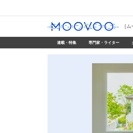
［ム
連載・特集
専門家・ライター