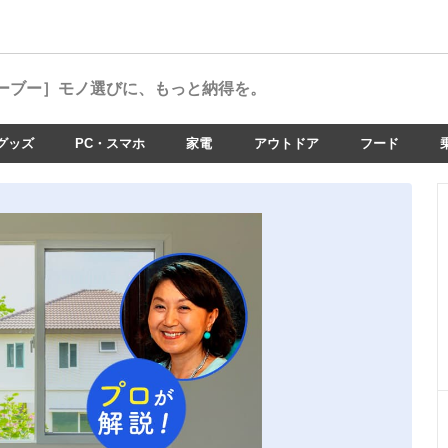
ーブー］
モノ選びに、もっと納得を。
グッズ
PC・スマホ
家電
アウトドア
フード