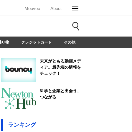
Moovoo
About
乗り物
クレジットカード
その他
未来がともる動画メデ
ィア。最先端の情報を
チェック！
科学と企業と出会う、
つながる
ランキング