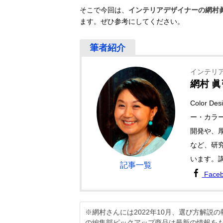
そこで今回は、
インテリアデザイナーの網村
ます。ぜひ参考にしてください。
インテリ
網村 眞
Color 
ー・カラ
開発や、
など、研
います。
記事一覧
Face
※網村さんには2022年10月、選び方解
の編集部ピックアップ商品は最新の情報を