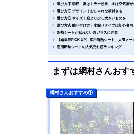
選び方① 季節｜夏はミラー効果、冬は空気層が
選び方② デザイン｜おしゃれな柄付きも
選び方③ サイズ｜窓より少し大きいものを
選び方④ 貼り付け方｜水貼りタイプは初心者向
断熱シートが貼れない窓ガラスに注意
【編集部PICK UP】窓用断熱シート、人気メ
窓用断熱シートの人気売れ筋ランキング
まずは網村さんおす
網村さんおすすめ①