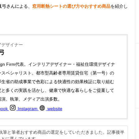
眞弓さんに
よる、
窓用断熱シートの選び方やおすすめ商品
を紹介し
アデザイナー
弓
Design Firm代表。インテリアデザイナー・福祉住環境デザイナ
ースペシャリスト。都市型高齢者専用賃貸住宅（第一号）の
厚生省の助成事業で色彩による快適性の効果検証に取り組む
究と多くの実践を活かし、健康で快適な暮らしをご提案して
講演、執筆、メディア出演多数。
book
Instagram
website
説の執筆と筆者おすすめ商品の選定をしていただきました。記事後半
もとに選んでいます。