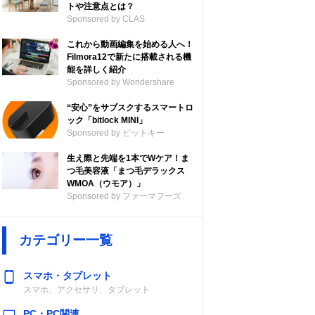
トや注意点とは？
Sponsored by CLAS
これから動画編集を始める人へ！
Filmora12で新たに搭載される機
能を詳しく紹介
Sponsored by Wondershare
“安心”をサブスクするスマートロ
ック「bitlock MINI」
Sponsored by ビットキー
生え際と先端を1本でWケア！ま
つ毛美容液「まつ毛デラックス
WMOA（ウモア）」
Sponsored by ファーマフーズ
カテゴリー一覧
スマホ・タブレット
スマホ、アクセサリ、タブレット
PC・PC関連