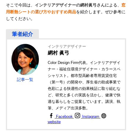
そこで今回は、
インテリアデザイナーの網村眞弓さんに
よる、
窓
用断熱シートの選び方やおすすめ商品
を紹介します。ぜひ参考に
してください。
インテリアデザイナー
網村 眞弓
Color Design Firm代表。インテリアデザイ
ナー・福祉住環境デザイナー・カラースペ
シャリスト。都市型高齢者専用賃貸住宅
記事一覧
（第一号）の開発や、厚生省の助成事業で
色彩による快適性の効果検証に取り組むな
ど、研究と多くの実践を活かし、健康で快
適な暮らしをご提案しています。講演、執
筆、メディア出演多数。
Facebook
Instagram
website