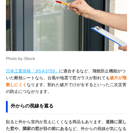
Photo by iStock
日本工業規格「JIS A 5759」
に適合するなど、飛散防止機能がつ
いた断熱シートなら、台風や地震で窓ガラスが割れても
破片が飛
散しにくく
なります。割れた破片でけがをするといった二次災害
の防止につながります。
外からの視線を遮る
貼ると外から室内が見えにくくなる商品もあります。
道路に面し
た窓や、隣家の窓が目の前にある
など、外からの視線が気になる