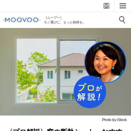
［ムーブー］
モノ選びに、もっと納得を。
Photo by iStock