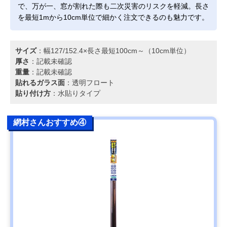
で、万が一、窓が割れた際も二次災害のリスクを軽減。長さ
を最短1mから10cm単位で細かく注文できるのも魅力です。
サイズ
：幅127/152.4×長さ最短100cm～（10cm単位）
厚さ
：記載未確認
重量
：記載未確認
貼れるガラス面
：透明フロート
貼り付け方
：水貼りタイプ
網村さんおすすめ④