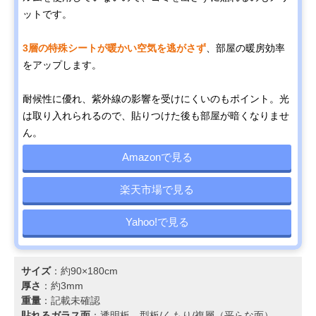
ットです。
3層の特殊シートが暖かい空気を逃がさず
、部屋の暖房効率
をアップします。
耐候性に優れ、紫外線の影響を受けにくいのもポイント。光
は取り入れられるので、貼りつけた後も部屋が暗くなりませ
ん。
Amazonで見る
楽天市場で見る
Yahoo!で見る
サイズ
：約90×180cm
厚さ
：約3mm
重量
：記載未確認
貼れるガラス面
：透明板、型板/くもり/複層（平らな面）