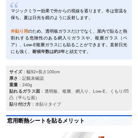
マジックミラー効果で外からの視線を遮ります。冬は室温を
保ち、夏は日光を鏡のように反射します。
外貼り用
のため、透明板ガラスだけでなく、屋内で貼ると熱
割れする危険性のある網入りガラスや、複層ガラス（ペ
ア）、Low-E複層ガラスにも貼ることができます。直射日光
にも強く、
耐候年数は約3年
と頑丈です。
サイズ
：幅92×長さ100cm
厚さ
：記載未確認
重量
：240g
貼れるガラス面
：透明板、複層、網入り、Low-E、くもり/凹
凸（平らな面）
貼り付け方
：水貼りタイプ
窓用断熱シートを貼るメリット