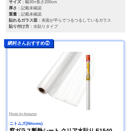
サイズ
：幅30×長さ200cm
厚さ
：記載未確認
重量
：記載未確認
貼れるガラス面
：表面が平らでつるつるしているガラス
貼り付け方
：水貼りタイプ
網村さんおすすめ②
Photo by Amazon
ニトムズ(Nitoms)
窓ガラス断熱シート クリア水貼り E1540