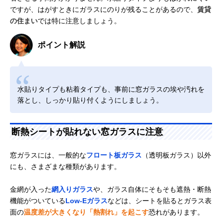
ですが、はがすときにガラスにのりが残ることがあるので、
賃貸
の住まい
では特に注意しましょう。
ポイント解説
水貼りタイプも粘着タイプも、事前に窓ガラスの埃や汚れを
落とし、しっかり貼り付くようにしましょう。
断熱シートが貼れない窓ガラスに注意
窓ガラスには、一般的な
フロート板ガラス
（透明板ガラス）以外
にも、さまざまな種類があります。
金網が入った
網入りガラス
や、ガラス自体にそもそも遮熱・断熱
機能がついている
Low-Eガラス
などは、シートを貼るとガラス表
面の
温度差が大きくなり「熱割れ」を起こす
恐れがあります。