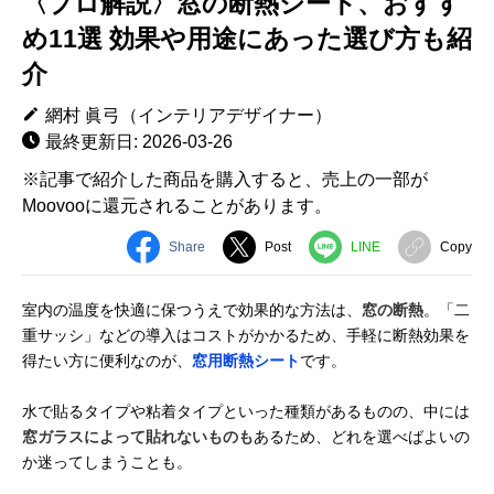
〈プロ解説〉窓の断熱シート、おすす
め11選 効果や用途にあった選び方も紹
介
網村 眞弓（インテリアデザイナー）
最終更新日: 2026-03-26
※記事で紹介した商品を購入すると、売上の一部が
Moovooに還元されることがあります。
Share
Post
LINE
Copy
室内の温度を快適に保つうえで効果的な方法は、
窓の断熱
。「二
重サッシ」などの導入はコストがかかるため、手軽に断熱効果を
得たい方に便利なのが、
窓用断熱シート
です。
水で貼るタイプや粘着タイプといった種類があるものの、中には
窓ガラスによって貼れないものも
あるため、どれを選べばよいの
か迷ってしまうことも。