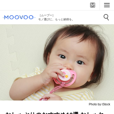
［ムーブー］
モノ選びに、もっと納得を。
Photo by iStock