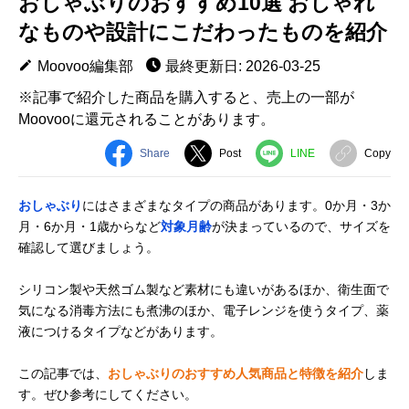
おしゃぶりのおすすめ10選 おしゃれ
なものや設計にこだわったものを紹介
Moovoo編集部
最終更新日: 2026-03-25
※記事で紹介した商品を購入すると、売上の一部が
Moovooに還元されることがあります。
Share
Post
LINE
Copy
おしゃぶり
にはさまざまなタイプの商品があります。0か月・3か
月・6か月・1歳からなど
対象月齢
が決まっているので、サイズを
確認して選びましょう。
シリコン製や天然ゴム製など素材にも違いがあるほか、衛生面で
気になる消毒方法にも煮沸のほか、電子レンジを使うタイプ、薬
液につけるタイプなどがあります。
この記事では、
おしゃぶりのおすすめ人気商品と特徴を紹介
しま
す。ぜひ参考にしてください。