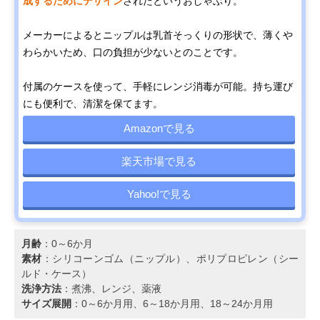
成するためにデザイン
されたというおしゃぶり。
メーカーによるとニップルは乳首そっくりの形状で、薄くや
わらかいため、口の負担が少ないとのことです。
付属のケースを使って、手軽にレンジ消毒が可能。持ち運び
にも便利で、清潔を保てます。
Amazonで見る
楽天市場で見る
Yahoo!で見る
月齢
：0～6か月
素材
：シリコーンゴム（ニップル）、ポリプロピレン（シー
ルド・ケース）
洗浄方法
：煮沸、レンジ、薬液
サイズ展開
：0～6か月用、6～18か月用、18～24か月用