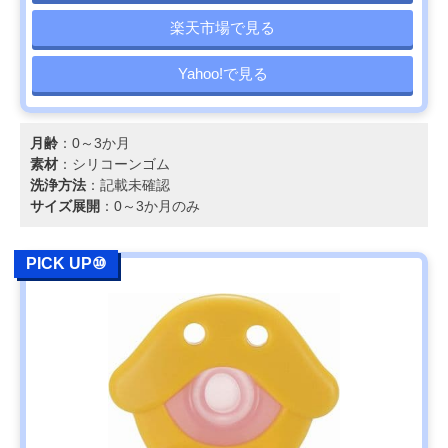
楽天市場で見る
Yahoo!で見る
月齢
：0～3か月
素材
：シリコーンゴム
洗浄方法
：記載未確認
サイズ展開
：0～3か月のみ
PICK UP⑩