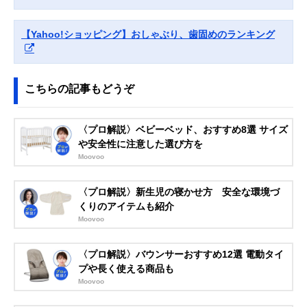
BIBS(ビブス) 天然
乳房のような天然
0～6か月
ゴムおしゃぶり ボ
ゴムのやさしいお
【Yahoo!ショッピング】おしゃぶり、歯固めのランキング
ヘミ サイズ1
しゃぶり
BIBS210250
こちらの記事もどうぞ
Amazonで見る
COMBI テテオお
赤ちゃんの寝かし
0～3か月
Amazonで見る
しゃぶり 入眠ナビ
つけに役立つおし
〈プロ解説〉ベビーベッド、おすすめ8選 サイズ
P サイズS
ゃぶり
や安全性に注意した選び方を
Moovoo
ピジョン おしゃぶ
通気性がよくムレ
0～3か月
Amazonで見る
り スキンフレンド
にくい、肌にやさ
〈プロ解説〉新生児の寝かせ方 安全な環境づ
リー S スヌーピー
しい形状
くりのアイテムも紹介
柄 1036127
Moovoo
NUK おしゃぶり
よだれかぶれしに
0～6か月
Amazonで見る
スペース 消毒ケー
くい、通気性のよ
〈プロ解説〉バウンサーおすすめ12選 電動タイ
ス付き
いデザイン
OCNK10730847
プや長く使える商品も
Moovoo
Philips(フィリッ
お手入れが簡単な
0～3か月
Amazonで見る
プス) アベント ス
一体型シリコーン