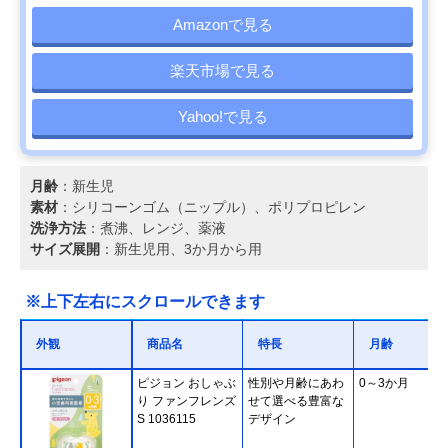
Amazonで見る
楽天市場で見る
Yahoo!で見る
月齢
：新生児
素材
：シリコーンゴム（ニップル）、ポリプロピレン
洗浄方法
：煮沸、レンジ、薬液
サイズ展開
：新生児用、3か月から用
※上下左右にスクロールできます
外観
商品名
特長
月齢
ピジョン おしゃぶ
性別や月齢にあわ
0～3か月
り ファンフレンズ
せて選べる豊富な
S 1036115
デザイン