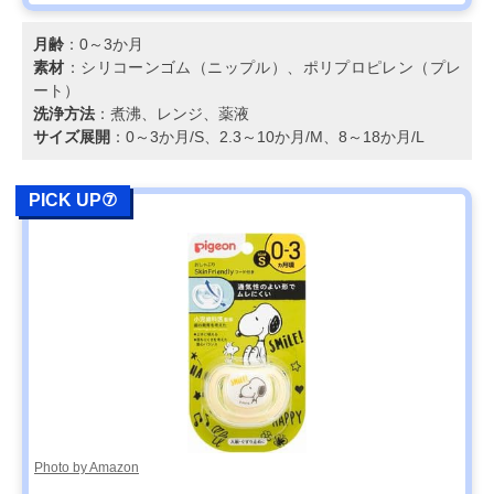
月齢
：0～3か月
素材
：シリコーンゴム（ニップル）、ポリプロピレン（プレ
ート）
洗浄方法
：煮沸、レンジ、薬液
サイズ展開
：0～3か月/S、2.3～10か月/M、8～18か月/L
PICK UP⑦
Photo by Amazon