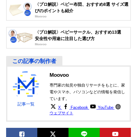
ージーおしゃぶり
デザイン
〈プロ解説〉ベビー布団、おすすめ8選 サイズ選
びのポイントも紹介
リッチェル
コミュニケーショ
新生児
Amazonで見る
(Richell) 吸せつラ
ンをとりやすい指
Moovoo
ボ オールシリコー
スポット付き
ンおしゃぶり 新生
〈プロ解説〉ベビーサークル、おすすめ13選
児用
安全性や用途に注目した選び方
Moovoo
Moovoo
専門家の知見や独自リサーチをもとに、家
電やスマホ、パソコンなどの情報を発信し
ています。
記事一覧
X
Facebook
YouTube
ウェブサイト