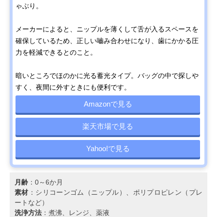
ゃぶり。
メーカーによると、ニップルを薄くして舌が入るスペースを
確保しているため、正しい嚙み合わせになり、歯にかかる圧
力を軽減できるとのこと。
暗いところでほのかに光る蓄光タイプ。バッグの中で探しや
すく、夜間に外すときにも便利です。
Amazonで見る
楽天市場で見る
Yahoo!で見る
月齢
：0～6か月
素材
：シリコーンゴム（ニップル）、ポリプロピレン（プレ
ートなど）
洗浄方法
：煮沸、レンジ、薬液