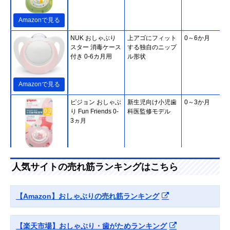
Amazonで見る
NUK おしゃぶり
上アゴにフィット
0～6か月
スター 消毒ケース
する独自のニップ
付き 0-6カ月用
ル形状
Amazonで見る
ピジョン おしゃぶ
新生児向け小児歯
0～3か月
り Fun Friends 0-
科医監修モデル
3ヵ月
Amazonで見る
人気サイトの売れ筋ランキングはこちら
ChuChu デンティ
自然な歯並びをサ
0～6か月
スター1 授乳期用
ポートする薄型設
蓄光タイプ
計
【Amazon】おしゃぶりの売れ筋ランキング
【楽天市場】おしゃぶり・歯がためランキング
Amazonで見る