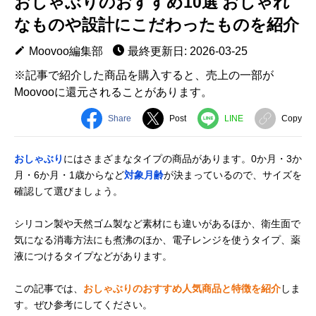
おしゃぶりのおすすめ10選 おしゃれ
なものや設計にこだわったものを紹介
Moovoo編集部
最終更新日: 2026-03-25
※記事で紹介した商品を購入すると、売上の一部が
Moovooに還元されることがあります。
Share
Post
LINE
Copy
おしゃぶり
にはさまざまなタイプの商品があります。0か月・3か
月・6か月・1歳からなど
対象月齢
が決まっているので、サイズを
確認して選びましょう。
シリコン製や天然ゴム製など素材にも違いがあるほか、衛生面で
気になる消毒方法にも煮沸のほか、電子レンジを使うタイプ、薬
液につけるタイプなどがあります。
この記事では、
おしゃぶりのおすすめ人気商品と特徴を紹介
しま
す。ぜひ参考にしてください。