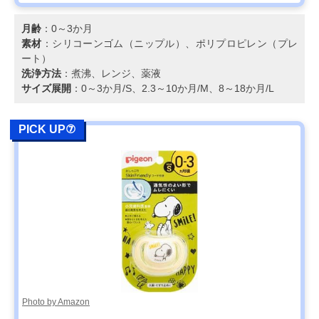
月齢
：0～3か月
素材
：シリコーンゴム（ニップル）、ポリプロピレン（プレ
ート）
洗浄方法
：煮沸、レンジ、薬液
サイズ展開
：0～3か月/S、2.3～10か月/M、8～18か月/L
PICK UP⑦
Photo by Amazon