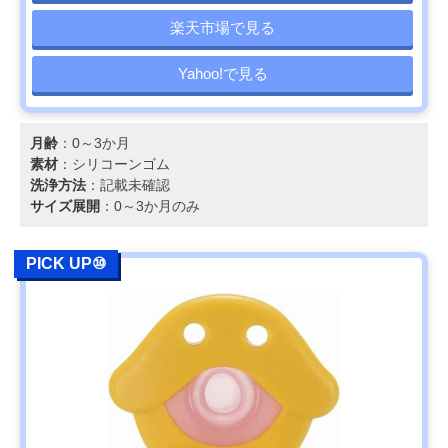
楽天市場で見る
Yahoo!で見る
月齢
：0～3か月
素材
：シリコーンゴム
洗浄方法
：記載未確認
サイズ展開
：0～3か月のみ
PICK UP⑩