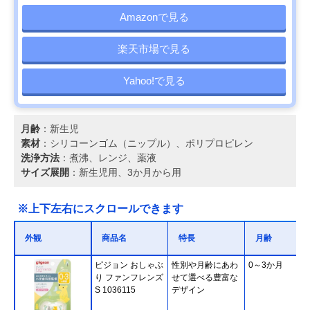
Amazonで見る
楽天市場で見る
Yahoo!で見る
月齢
：新生児
素材
：シリコーンゴム（ニップル）、ポリプロピレン
洗浄方法
：煮沸、レンジ、薬液
サイズ展開
：新生児用、3か月から用
※上下左右にスクロールできます
外観
商品名
特長
月齢
ピジョン おしゃぶ
性別や月齢にあわ
0～3か月
り ファンフレンズ
せて選べる豊富な
S 1036115
デザイン