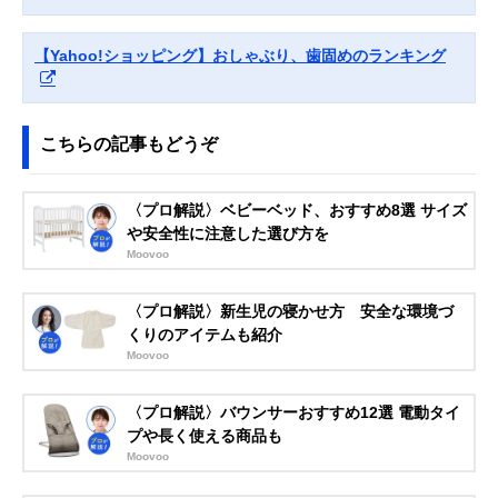
BIBS(ビブス) 天然
乳房のような天然
0～6か月
ゴムおしゃぶり ボ
ゴムのやさしいお
【Yahoo!ショッピング】おしゃぶり、歯固めのランキング
ヘミ サイズ1
しゃぶり
BIBS210250
こちらの記事もどうぞ
Amazonで見る
COMBI テテオお
赤ちゃんの寝かし
0～3か月
Amazonで見る
しゃぶり 入眠ナビ
つけに役立つおし
〈プロ解説〉ベビーベッド、おすすめ8選 サイズ
P サイズS
ゃぶり
や安全性に注意した選び方を
Moovoo
ピジョン おしゃぶ
通気性がよくムレ
0～3か月
Amazonで見る
り スキンフレンド
にくい、肌にやさ
〈プロ解説〉新生児の寝かせ方 安全な環境づ
リー S スヌーピー
しい形状
くりのアイテムも紹介
柄 1036127
Moovoo
NUK おしゃぶり
よだれかぶれしに
0～6か月
Amazonで見る
スペース 消毒ケー
くい、通気性のよ
〈プロ解説〉バウンサーおすすめ12選 電動タイ
ス付き
いデザイン
OCNK10730847
プや長く使える商品も
Moovoo
Philips(フィリッ
お手入れが簡単な
0～3か月
Amazonで見る
プス) アベント ス
一体型シリコーン