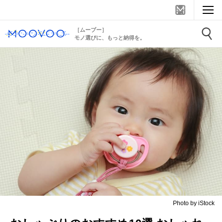
［ムーブー］
モノ選びに、もっと納得を。
Photo by iStock