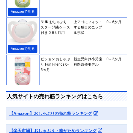
Amazonで見る
NUK おしゃぶり
上アゴにフィット
0～6か月
スター 消毒ケース
する独自のニップ
付き 0-6カ月用
ル形状
Amazonで見る
ピジョン おしゃぶ
新生児向け小児歯
0～3か月
り Fun Friends 0-
科医監修モデル
3ヵ月
Amazonで見る
人気サイトの売れ筋ランキングはこちら
ChuChu デンティ
自然な歯並びをサ
0～6か月
スター1 授乳期用
ポートする薄型設
蓄光タイプ
計
【Amazon】おしゃぶりの売れ筋ランキング
【楽天市場】おしゃぶり・歯がためランキング
Amazonで見る