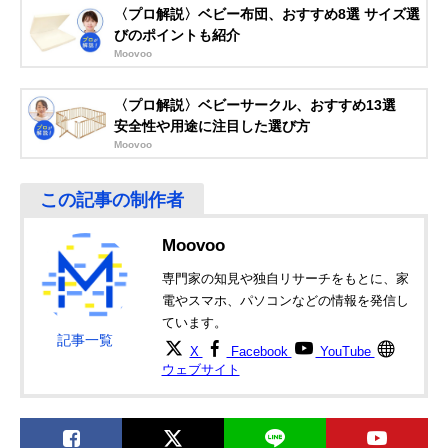
ージーおしゃぶり
デザイン
〈プロ解説〉ベビー布団、おすすめ8選 サイズ選
びのポイントも紹介
リッチェル
コミュニケーショ
新生児
Amazonで見る
(Richell) 吸せつラ
ンをとりやすい指
Moovoo
ボ オールシリコー
スポット付き
ンおしゃぶり 新生
〈プロ解説〉ベビーサークル、おすすめ13選
児用
安全性や用途に注目した選び方
Moovoo
Moovoo
専門家の知見や独自リサーチをもとに、家
電やスマホ、パソコンなどの情報を発信し
ています。
記事一覧
X
Facebook
YouTube
ウェブサイト