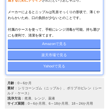
成するためにデザイン
されたというおしゃぶり。
メーカーによるとニップルは乳首そっくりの形状で、薄くや
わらかいため、口の負担が少ないとのことです。
付属のケースを使って、手軽にレンジ消毒が可能。持ち運び
にも便利で、清潔を保てます。
Amazonで見る
楽天市場で見る
Yahoo!で見る
月齢
：0～6か月
素材
：シリコーンゴム（ニップル）、ポリプロピレン（シー
ルド・ケース）
洗浄方法
：煮沸、レンジ、薬液
サイズ展開
：0～6か月用、6～18か月用、18～24か月用