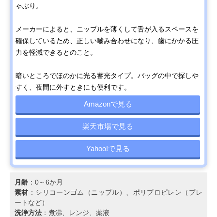
ゃぶり。
メーカーによると、ニップルを薄くして舌が入るスペースを
確保しているため、正しい嚙み合わせになり、歯にかかる圧
力を軽減できるとのこと。
暗いところでほのかに光る蓄光タイプ。バッグの中で探しや
すく、夜間に外すときにも便利です。
Amazonで見る
楽天市場で見る
Yahoo!で見る
月齢
：0～6か月
素材
：シリコーンゴム（ニップル）、ポリプロピレン（プレ
ートなど）
洗浄方法
：煮沸、レンジ、薬液