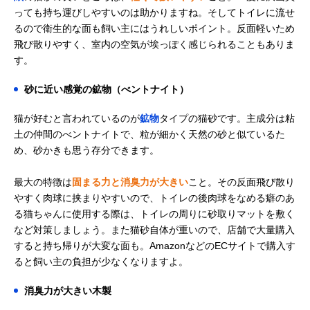
っても持ち運びしやすいのは助かりますね。そしてトイレに流せ
るので衛生的な面も飼い主にはうれしいポイント。反面軽いため
飛び散りやすく、室内の空気が埃っぽく感じられることもありま
す。
砂に近い感覚の鉱物（べントナイト）
猫が好むと言われているのが
鉱物
タイプの猫砂です。主成分は粘
土の仲間のべントナイトで、粒が細かく天然の砂と似ているた
め、砂かきも思う存分できます。
最大の特徴は
固まる力と消臭力が大きい
こと。その反面飛び散り
やすく肉球に挟まりやすいので、トイレの後肉球をなめる癖のあ
る猫ちゃんに使用する際は、トイレの周りに砂取りマットを敷く
など対策しましょう。また猫砂自体が重いので、店舗で大量購入
すると持ち帰りが大変な面も。AmazonなどのECサイトで購入す
ると飼い主の負担が少なくなりますよ。
消臭力が大きい木製