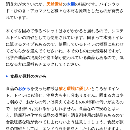
消臭力が大きいのが、
天然素材
の
木製
の猫砂です。パインウッ
ド・ひのき・アカマツなど様々な木材を原料としたものが発売さ
れています。
木くずを固めて作るペレットは水がかかると崩れるので、システ
ムトイレの猫砂としても使用されています。固まって水洗トイレ
に流せるタイプもあるので、使用しているトイレの種類にあわせ
てどちらかを選んでくださいね。木そのものは天然素材ですが、
化学合成品の消臭剤や凝固剤が使われている商品もあるので、気
になる方は原料もチェックしてください。
食品が原料のおから
食品の
おから
を使った猫砂は
猫と環境に優しい
ところがポイン
ト。トイレにも流せ、消臭力も申し分ありません。固まる力は少
し弱めで、おからの匂いは抑えてあるものの特有の匂いがあるの
で、好き嫌いは別れるかもしれません。食品なので安心とはい
え、防腐剤や化学合成品の凝固剤・消臭剤使用の製品もあるので
食欲旺盛な猫が食べてしまわないよう注意しましょう。食品が原
料の猫砂としては、エンドウ豆を原料としたものもありますよ。