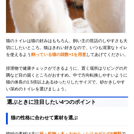
猫のトイレは猫の好みはもちろん、飼い主の世話のしやすさも大
切にしたいところ。猫はきれい好きなので、いつも清潔なトイレ
を使えるよう
飼っている猫の頭数+1を用意
してあげてください。
排泄物で健康チェックができるように、置く場所はリビングの片
隅など目の届くところがおすすめ。中で方向転換しやすいように
猫の体長の1.5倍以上あるゆったりしたサイズで、砂かきしやす
い深めのトイレを選びましょう。
選ぶときに注目したい4つのポイント
猫の性格に合わせて素材を選ぶ
猫砂の素材は主に
紙・鉱物・木・おから・シリカゲルの5種類
で