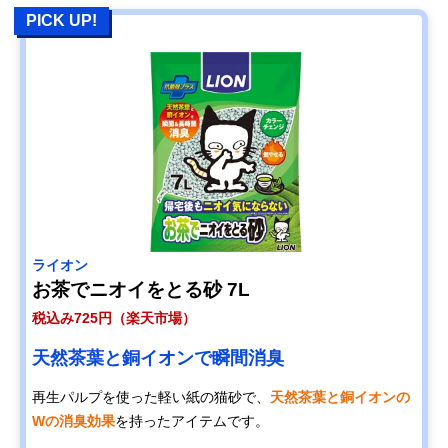
PICK UP!
ライオン
お茶でニオイをとる砂 7L
税込み725円（楽天市場）
天然茶葉と銅イオンで瞬間消臭
再生パルプを使った軽い紙の猫砂で、
天然茶葉と銅イオンの
Wの消臭効果
を持ったアイテムです。