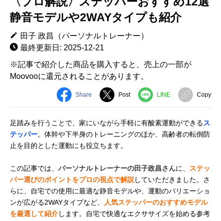
〈プロ解説〉ステッパーおすすめ12選
静音モデルや2WAYタイプも紹介
田子 政昌（パーソナルトレーナー）
最終更新日: 2025-12-21
※記事で紹介した商品を購入すると、売上の一部が
Moovooに還元されることがあります。
Share
Post
LINE
Copy
足踏みを行うことで、家にいながら手軽に有酸素運動ができる
ス
テッパー
。体幹や下半身のトレーニングのほか、高齢者の転倒防
止を目的とした運動にも役立ちます。
この記事では、
パーソナルトレーナーの田子政昌さん
に、
ステッ
パー選びのポイントをプロの視点で解説
していただきました。さ
らに、自宅での使用に最適な静音モデルや、運動のバリエーショ
ンが広がる2WAYタイプなど、
人気ステッパーのおすすめモデル
を厳選して紹介
します。自宅で快適なエクササイズを始める参考