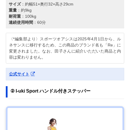
サイズ
：約幅51×奥行32×高さ29cm
重量
：約9kg
耐荷重
：100kg
連続使用時間
：60分
〈*編集部より〉スポーツオアシスは2025年4月1日から、ル
ネサンスに移行するため、この商品のブランド名も「Re」に
変更されました。なお、田子さんに紹介いただいた商品と内
容は変わりません。
公式サイト
② I-uki Sport ハンドル付きステッパー