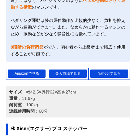
造）ではなく、バイクマシンのように
ペダルを回転させて運
動する構造
のマシンです。
ペダリング運動は膝の屈伸動作が比較的少なく、負担を抑え
ながら運動ができます。また、なめらかに動作するマシンの
ため、振動などが少なく静音性にも優れています。
8段階の負荷調節
ができ、初心者から上級者まで幅広く使用
することが可能です。
Amazonで見る
楽天市場で見る
Yahoo!で見る
サイズ
：幅42.5×奥行62×高さ27cm
重量
：11.9kg
耐荷重
：100kg
連続使用時間
：60分
④ Xiser(エクサー) プロ ステッパー