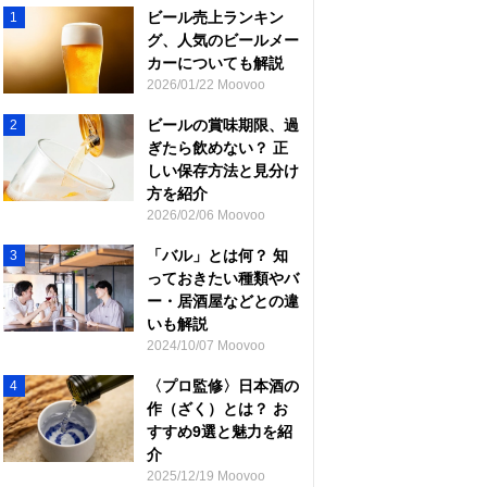
ビール売上ランキン
1
グ、人気のビールメー
カーについても解説
2026/01/22 Moovoo
ビールの賞味期限、過
2
ぎたら飲めない？ 正
しい保存方法と見分け
方を紹介
2026/02/06 Moovoo
「バル」とは何？ 知
3
っておきたい種類やバ
ー・居酒屋などとの違
いも解説
2024/10/07 Moovoo
〈プロ監修〉日本酒の
4
作（ざく）とは？ お
すすめ9選と魅力を紹
介
2025/12/19 Moovoo