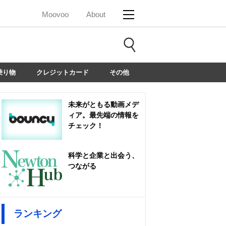
Moovoo
About
乗り物
クレジットカード
その他
未来がともる動画メデ
ィア。最先端の情報を
チェック！
科学と企業と出会う、
つながる
ランキング