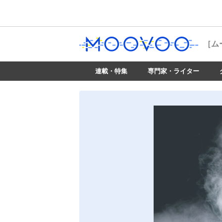
［ム
連載・特集
専門家・ライター