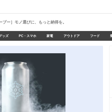
ーブー］
モノ選びに、もっと納得を。
グッズ
PC・スマホ
家電
アウトドア
フード