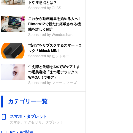
トや注意点とは？
Sponsored by CLAS
これから動画編集を始める人へ！
Filmora12で新たに搭載される機
能を詳しく紹介
Sponsored by Wondershare
“安心”をサブスクするスマートロ
ック「bitlock MINI」
Sponsored by ビットキー
生え際と先端を1本でWケア！ま
つ毛美容液「まつ毛デラックス
WMOA（ウモア）」
Sponsored by ファーマフーズ
カテゴリー一覧
スマホ・タブレット
スマホ、アクセサリ、タブレット
PC・PC関連