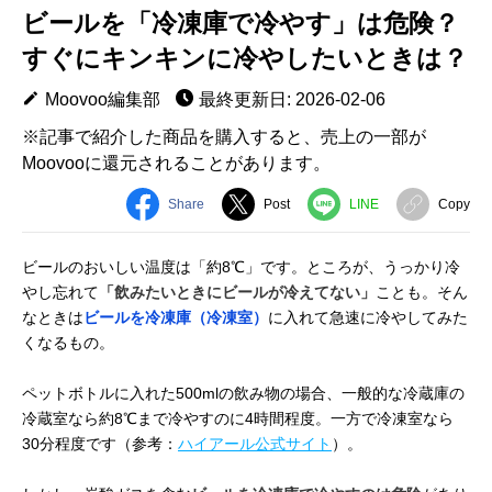
ビールを「冷凍庫で冷やす」は危険？
すぐにキンキンに冷やしたいときは？
Moovoo編集部
最終更新日: 2026-02-06
※記事で紹介した商品を購入すると、売上の一部が
Moovooに還元されることがあります。
Share
Post
LINE
Copy
ビールのおいしい温度は「約8℃」です。ところが、うっかり冷
やし忘れて
「飲みたいときにビールが冷えてない」
ことも。そん
なときは
ビールを冷凍庫（冷凍室）
に入れて急速に冷やしてみた
くなるもの。
ペットボトルに入れた500mlの飲み物の場合、一般的な冷蔵庫の
冷蔵室なら約8℃まで冷やすのに4時間程度。一方で冷凍室なら
30分程度です（参考：
ハイアール公式サイト
）。