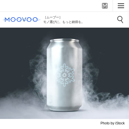
［ムーブー］
モノ選びに、もっと納得を。
Photo by iStock