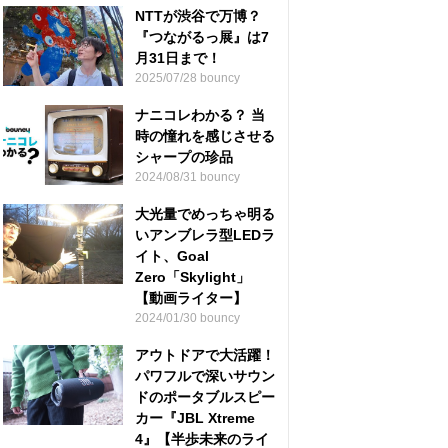
NTTが渋谷で万博？
『つながるっ展』は7
月31日まで！
2025/07/28 bouncy
ナニコレわかる？ 当
時の憧れを感じさせる
シャープの珍品
2024/08/31 bouncy
大光量でめっちゃ明る
いアンブレラ型LEDラ
イト、Goal
Zero「Skylight」
【動画ライター】
2024/01/30 bouncy
アウトドアで大活躍！
パワフルで深いサウン
ドのポータブルスピー
カー『JBL Xtreme
4』【半歩未来のライ