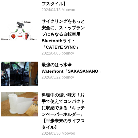
フスタイル】
2024/04/13 Moovoo
サイクリングをもっと
安全に、ストップラン
プにもなる自転車用
Bluetoothライト
「CATEYE SYNC」
2022/04/05 bouncy
最強のはっ水傘
Waterfront「SAKASANANO」
2026/05/22 bouncy
料理中の強い味方！片
手で使えてコンパクト
に収納できる『キッチ
ンペーパーホルダー』
【半歩未来のライフス
タイル】
2024/03/30 Moovoo