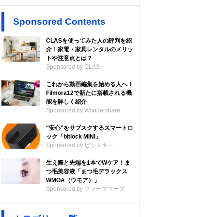
Sponsored Contents
CLASを使ってみた人の評判を紹
介！家電・家具レンタルのメリッ
トや注意点とは？
Sponsored by CLAS
これから動画編集を始める人へ！
Filmora12で新たに搭載される機
能を詳しく紹介
Sponsored by Wondershare
“安心”をサブスクするスマートロ
ック「bitlock MINI」
Sponsored by ビットキー
生え際と先端を1本でWケア！ま
つ毛美容液「まつ毛デラックス
WMOA（ウモア）」
Sponsored by ファーマフーズ