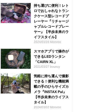
持ち運びに便利！レト
ロでおしゃれなトラン
クケース型レコードプ
レーヤー『リチャージ
ャブルレコードプレー
ヤー』【半歩未来のラ
イフスタイル】
2024/03/16 Moovoo
スマホアプリで操作が
できるLEDランタン
「CAIRN XL」
2021/03/27 bouncy
気軽に持ち運んで撮影
できる！便利な機能満
載の手のひらサイズカ
メラ『INSTAX Pal』
【半歩未来のライフス
タイル】
2024/03/02 Moovoo