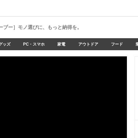
ーブー］
モノ選びに、もっと納得を。
グッズ
PC・スマホ
家電
アウトドア
フード