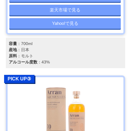
楽天市場で見る
Yahoo!で見る
容量
：700ml
産地
：日本
原料
：モルト
アルコール度数
：43%
PICK UP③