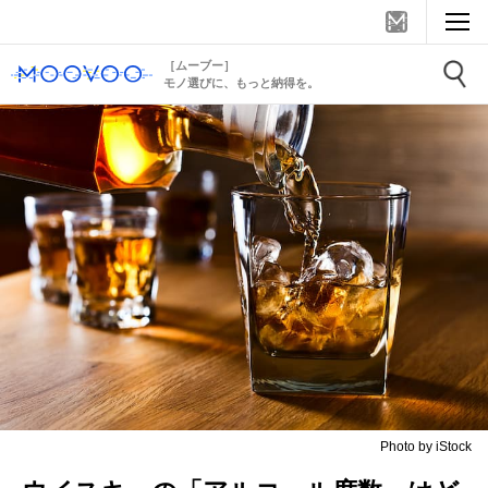
［ムーブー］
モノ選びに、もっと納得を。
Photo by iStock