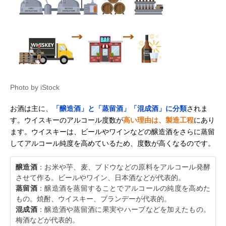
Photo by iStock
お酒は主に、
「醸造酒」と「蒸留酒」「混成酒」に分類
されま
す。ウイスキーのアルコール度数が
高い理由は、製造工程
にあり
ます。ウイスキーは、ビールやワインなどの醸造酒をさらに蒸留
してアルコール純度を高めているため、度数が高くなるのです。
醸造酒
：お米や芋、麦、ブドウなどの原料をアルコール発酵
させて作る。ビールやワイン、日本酒などが代表的。
蒸留酒
：醸造酒を蒸留することでアルコールの純度を高めた
もの。焼酎、ウイスキー、ブランデーが代表的。
混成酒
：醸造酒や蒸留酒に果実やハーブなどを加えたもの。
梅酒などが代表的。