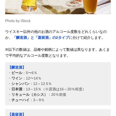
Photo by iStock
ウイスキー以外の他のお酒のアルコール度数をどれくらいなの
か、
「醸造酒」と「蒸留酒」の2タイプ
に分けて紹介します。
※以下の数値は、品種や銘柄によって数値は異なります。あくま
で平均的なアルコール度数となります。
【醸造酒】
・
ビール
：5〜6％
・
ワイン
：12〜14％
・
シャンパン
：12～12.5％
・
日本酒
：13～15％（※原酒は16～20％程度）
・
リキュール（カシス）
：20％前後
・
チューハイ
：3～9％
【蒸留酒】