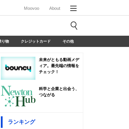
Moovoo
About
乗り物
クレジットカード
その他
未来がともる動画メデ
ィア。最先端の情報を
チェック！
科学と企業と出会う、
つながる
ランキング