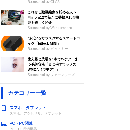
Sponsored by CLAS
これから動画編集を始める人へ！
Filmora12で新たに搭載される機
能を詳しく紹介
Sponsored by Wondershare
“安心”をサブスクするスマートロ
ック「bitlock MINI」
Sponsored by ビットキー
生え際と先端を1本でWケア！ま
つ毛美容液「まつ毛デラックス
WMOA（ウモア）」
Sponsored by ファーマフーズ
カテゴリー一覧
スマホ・タブレット
スマホ、アクセサリ、タブレット
PC・PC関連
PC、PC周辺機器