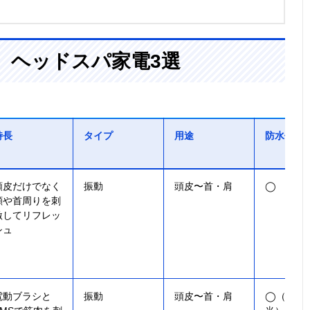
、ヘッドスパ家電3選
特長
タイプ
用途
防水仕様
頭皮だけでなく
振動
頭皮〜首・肩
◯
顔や首周りを刺
激してリフレッ
シュ
電動ブラシと
振動
頭皮〜首・肩
◯（IPX7