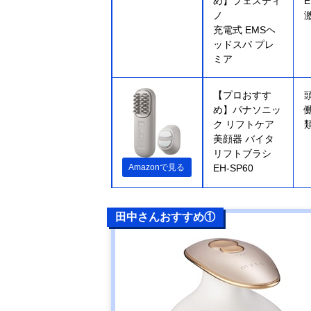
め】フェスティ
ノ
充電式 EMSヘ
ッドスパ プレ
ミア
【プロおすす
め】パナソニッ
ク リフトケア
美顔器 バイタ
リフトブラシ
Amazonで見る
EH-SP60
田中さんおすすめ①