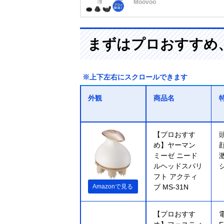
Moovoo
まずはプロおすすめ
※上下左右にスクロールできます
外観
商品名
【プロおすす
め】ヤーマン
ミーゼ ニード
ルヘッドスパリ
フト アクティ
Amazonで見る
ブ MS-31N
【プロおすす