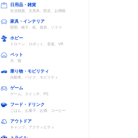
日用品・雑貨
生活雑貨、文房具、防災、お掃除
家具・インテリア
照明、椅子、机、寝具、ソファ
ホビー
ドローン、ロボット、音楽、VR
ペット
EMS搭載
充電スタンド付
犬、猫
属
乗り物・モビリティ
自動車、バイク、モビリティ
ー
◯
ゲーム
ゲーム、スイッチ、PS
フード・ドリンク
ごはん、お菓子、お酒、コーヒー
アウトドア
キャンプ、アクティビティ
相
◯
◯
トラベル