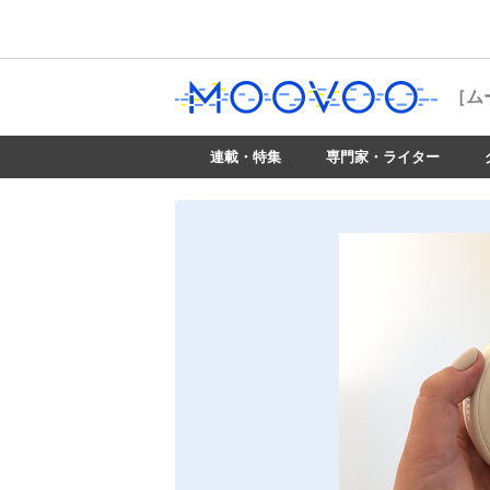
［ム
連載・特集
専門家・ライター