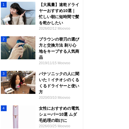
【大風量】速乾ドライ
1
ヤーおすすめ10選｜
忙しい朝に短時間で髪
を乾かしたい
2026/02/12 Moovoo
ブラウンの替刃の選び
2
方と交換方法 剃り心
地をキープする人気商
品
2019/11/15 Moovoo
パナソニックの人に聞
3
いた！イチオシのくる
くるドライヤーと使い
方
2020/03/10 Moovoo
女性におすすめの電気
4
シェーバー10選 ムダ
毛処理の助けに
2026/03/25 Moovoo