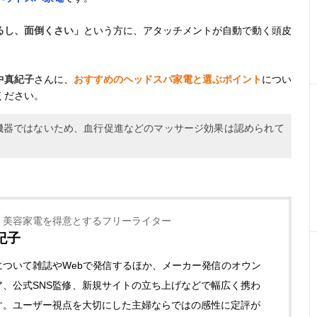
るし、面倒くさい」
という方に、アタッチメントが自動で動く頭皮
中真紀子
さんに、
おすすめのヘッドスパ家電と選ぶポイント
につい
ください。
機器ではないため、血行促進などのマッサージ効果は認められて
・美容家電を得意とするフリーライター
紀子
について雑誌やWebで発信するほか、メーカー発信のオウン
ア、公式SNS監修、新規サイトの立ち上げなどで幅広く携わ
す。ユーザー視点を大切にした主婦ならではの感性に定評が