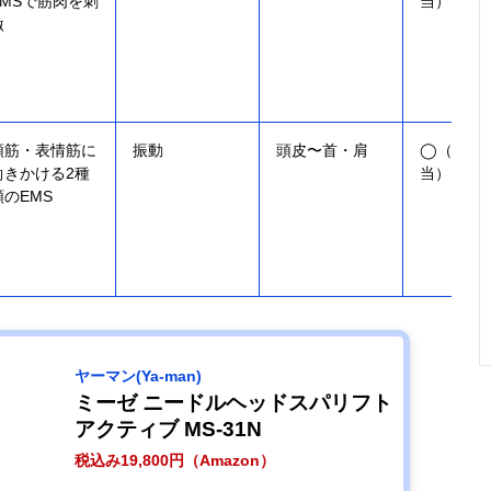
EMSで筋肉を刺
当）
激
頭筋・表情筋に
振動
頭皮〜首・肩
◯（IPX7
働きかける2種
当）
類のEMS
ヤーマン(Ya-man)
ミーゼ ニードルヘッドスパリフト
アクティブ MS-31N
税込み19,800円（Amazon）