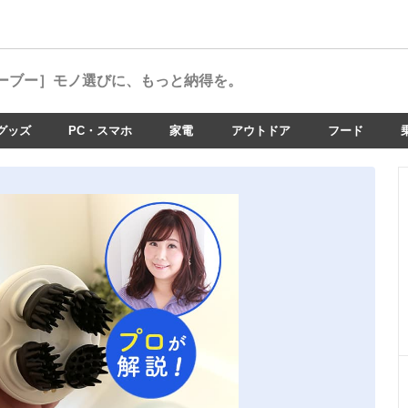
ーブー］
モノ選びに、もっと納得を。
グッズ
PC・スマホ
家電
アウトドア
フード