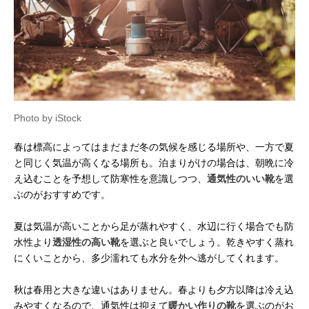
Photo by iStock
春は標高によってはまだまだ冬の気候を感じる場所や、一方で夏
と同じく気温が高くなる場所も。泊まりがけの場合は、朝晩に冷
え込むことを予想して防寒性を意識しつつ、
通気性のいい靴
を選
ぶのがおすすめです。
夏は気温が高いことから足が蒸れやすく、水辺に行く場合でも防
水性より
透湿性の高い靴
を選ぶと良いでしょう。乾きやすく蒸れ
にくいことから、多少濡れても水分を外へ逃がしてくれます。
秋は春用と大きな違いはありません。春よりも夕方以降は冷え込
みやすくなるので、通気性は抑えて
暖かい作りの靴
を選ぶのがお