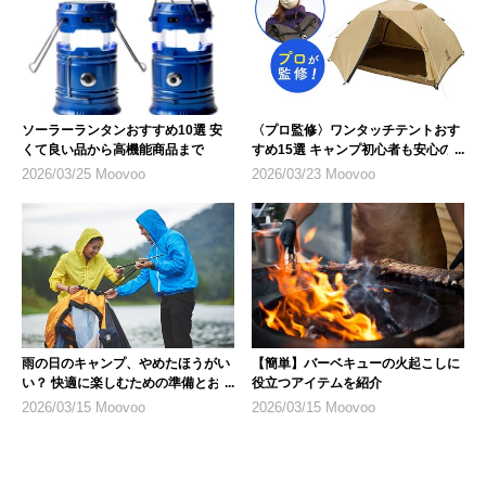
ソーラーランタンおすすめ10選 安
〈プロ監修〉ワンタッチテントおす
くて良い品から高機能商品まで
すめ15選 キャンプ初心者も安心の
人気モデル
2026/03/25 Moovoo
2026/03/23 Moovoo
雨の日のキャンプ、やめたほうがい
【簡単】バーベキューの火起こしに
い？ 快適に楽しむための準備とおす
役立つアイテムを紹介
すめ商品
2026/03/15 Moovoo
2026/03/15 Moovoo