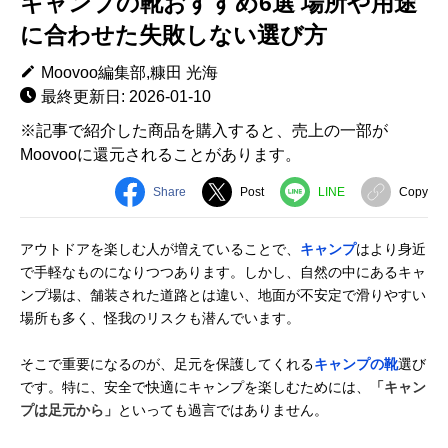
キャンプの靴おすすめ6選 場所や用途
に合わせた失敗しない選び方
Moovoo編集部,糠田 光海
最終更新日: 2026-01-10
※記事で紹介した商品を購入すると、売上の一部が
Moovooに還元されることがあります。
Share
Post
LINE
Copy
アウトドアを楽しむ人が増えていることで、
キャンプ
はより身近
で手軽なものになりつつあります。しかし、自然の中にあるキャ
ンプ場は、舗装された道路とは違い、地面が不安定で滑りやすい
場所も多く、怪我のリスクも潜んでいます。
そこで重要になるのが、足元を保護してくれる
キャンプの靴
選び
です。特に、安全で快適にキャンプを楽しむためには、
「キャン
プは足元から」
といっても過言ではありません。