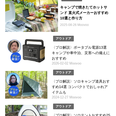
キャンプで焼きたてホットサ
ンド 直火式メーカーおすすめ
10選と作り方
2025-08-26 Moovoo
アウトドア
〈プロ解説〉ポータブル電源13選
キャンプや車中泊、災害への備えに
おすすめ
2026-02-02 Moovoo
アウトドア
〈プロ解説〉ソロキャンプ道具おす
すめ14選 コンパクトでおしゃれア
イテムも
2024-12-27 Moovoo
アウトドア
〈プロ解説〉ソロテントおすすめ25