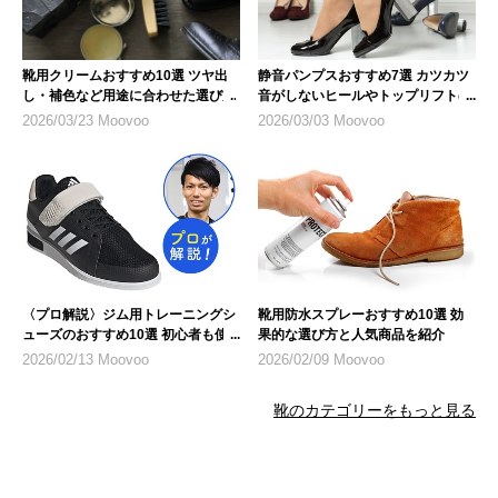
靴用クリームおすすめ10選 ツヤ出
静音パンプスおすすめ7選 カツカツ
し・補色など用途に合わせた選び方
音がしないヒールやトップリフトの
特徴
2026/03/23 Moovoo
2026/03/03 Moovoo
〈プロ解説〉ジム用トレーニングシ
靴用防水スプレーおすすめ10選 効
ューズのおすすめ10選 初心者も使
果的な選び方と人気商品を紹介
いやすいモデルとは
2026/02/13 Moovoo
2026/02/09 Moovoo
靴のカテゴリーをもっと見る