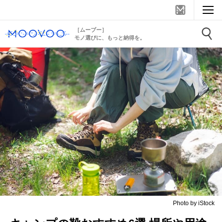
［ムーブー］
モノ選びに、もっと納得を。
Photo by iStock