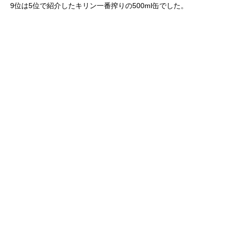
9位は5位で紹介したキリン一番搾りの500ml缶でした。