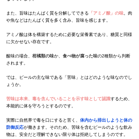
また、旨味はたんぱく質を分解してできる
「アミノ酸」の味
。肉
や魚などはたんぱく質を多く含み、旨味を感じます。
アミノ酸は体を構築するために必要な栄養素であり、糖質と同様
に欠かせない存在です。
酸味の場合、
柑橘類の味
か、
食べ物が腐った味
の2種類から判断
されます。
では、ビールの主な味である「苦味」とはどのような味なのでし
ょうか。
苦味は本来、毒を含んでいることを示す味として認識
するため、
本能的に体を守ろうとするのです。
実際に自然界で毒を口にすると苦く、
体内から排出しようと体の
防御反応
が働きます。そのため、苦味を含むビールのような飲み
物は、安全だと理解できない限り体は拒絶してしまうのです。