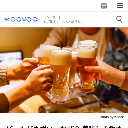
［ムーブー］
モノ選びに、もっと納得を。
Photo by iStock