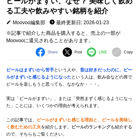
ビールがまずい、なぜ？ 美味しく飲め
る工夫や飲みやすい銘柄を紹介
Moovoo編集部
最終更新日: 2026-01-23
※記事で紹介した商品を購入すると、売上の一部が
Moovooに還元されることがあります。
Share
Post
LINE
Copy
ビールはまずいから苦手
という人や、
昔は好きだったのに、ビー
ルがまずいと感じるようになった
という人は、飲み会などの席で
ビールを楽しもうと思っても、なかなか・・・。
実は「ビールがまずい」、または「突然まずく感じるようになっ
た」ことには、いくつかの理由が考えられます。
この記事では、
ビールがまずいと感じる理由と、ビールを美味し
く飲むための工夫
を紹介します。
ビールのランキング
も紹介する
ので、そちらもご覧ください。