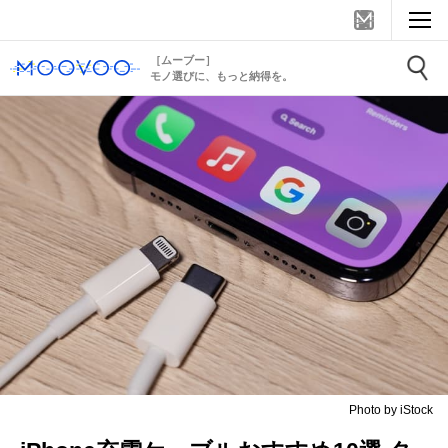
［ムーブー］
モノ選びに、もっと納得を。
Photo by iStock