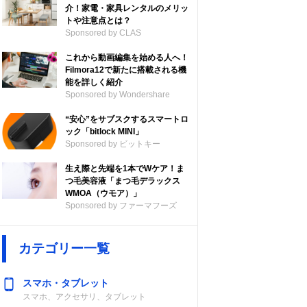
介！家電・家具レンタルのメリッ
トや注意点とは？
Sponsored by CLAS
これから動画編集を始める人へ！
Filmora12で新たに搭載される機
能を詳しく紹介
Sponsored by Wondershare
“安心”をサブスクするスマートロ
ック「bitlock MINI」
Sponsored by ビットキー
生え際と先端を1本でWケア！ま
つ毛美容液「まつ毛デラックス
WMOA（ウモア）」
Sponsored by ファーマフーズ
カテゴリー一覧
スマホ・タブレット
スマホ、アクセサリ、タブレット