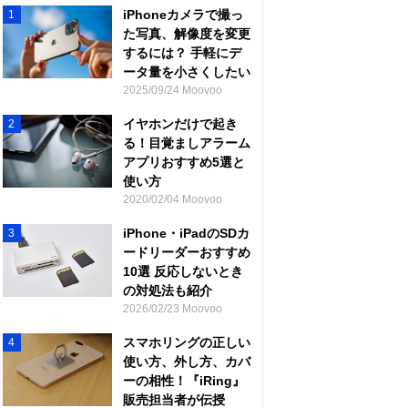
iPhoneカメラで撮っ
1
た写真、解像度を変更
するには？ 手軽にデ
ータ量を小さくしたい
2025/09/24 Moovoo
イヤホンだけで起き
2
る！目覚ましアラーム
アプリおすすめ5選と
使い方
2020/02/04 Moovoo
iPhone・iPadのSDカ
3
ードリーダーおすすめ
10選 反応しないとき
の対処法も紹介
2026/02/23 Moovoo
スマホリングの正しい
4
使い方、外し方、カバ
ーの相性！『iRing』
販売担当者が伝授