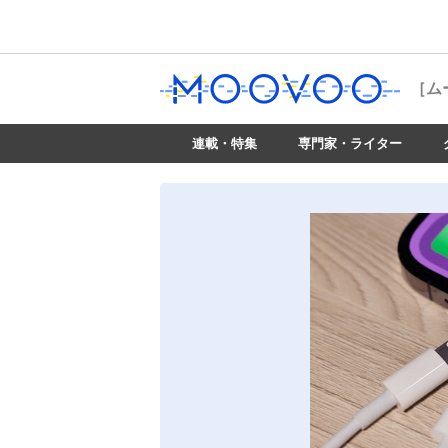
［ム
連載・特集
専門家・ライター