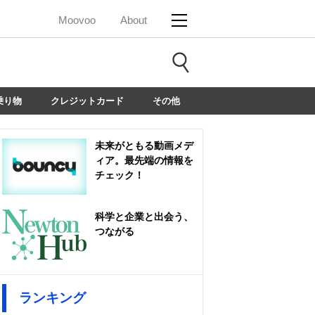
Moovoo
About
乗り物
クレジットカード
その他
未来がともる動画メデ
ィア。最先端の情報を
チェック！
科学と企業と出会う、
つながる
ランキング