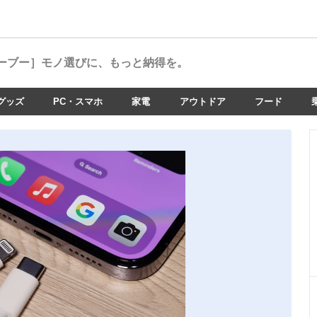
ーブー］
モノ選びに、もっと納得を。
グッズ
PC・スマホ
家電
アウトドア
フード