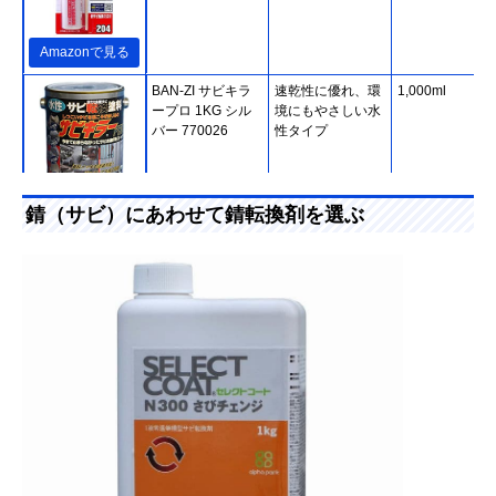
Amazonで見る
BAN-ZI サビキラ
速乾性に優れ、環
1,000ml
ープロ 1KG シル
境にもやさしい水
バー 770026
性タイプ
Amazonで見る
錆（サビ）にあわせて錆転換剤を選ぶ
トラスコ中山
コスパ重視の方に
360ml
(TRUSCO) サビ転
おすすめの錆転換
換防錆剤 ERT-360
剤
Amazonで見る
セレクトコート さ
面倒な錆取り作業
1,000ml
Amazonで見る
びチェンジ N300
の手間を軽減でき
る
ニッペ さびチェン
刷毛付きなので開
160ml
Amazonで見る
ジ
けたらそのまま塗