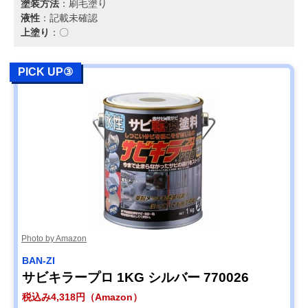
塗装方法
：刷毛塗り
液性
：記載未確認
上塗り
：〇
PICK UP③
Photo by Amazon
BAN-ZI
サビキラープロ 1KG シルバー 770026
税込み4,318円（Amazon）