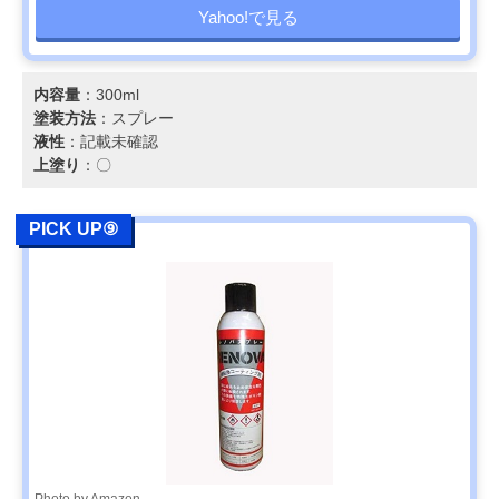
Yahoo!で見る
内容量
：300ml
塗装方法
：スプレー
液性
：記載未確認
上塗り
：〇
PICK UP⑨
Photo by Amazon