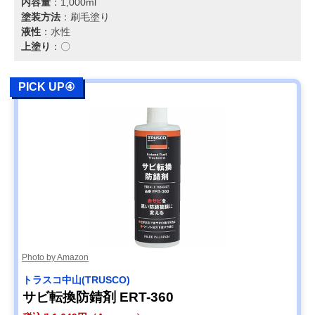
内容量
：1,000ml
塗装方法
：刷毛塗り
液性
：水性
上塗り
：〇
PICK UP④
Photo by Amazon
トラスコ中山(TRUSCO)
サビ転換防錆剤 ERT-360