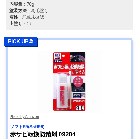
内容量
：70g
塗装方法
：刷毛塗り
液性
：記載未確認
上塗り
：〇
PICK UP②
Photo by Amazon
ソフト99(Soft99)
赤サビ転換防錆剤 09204