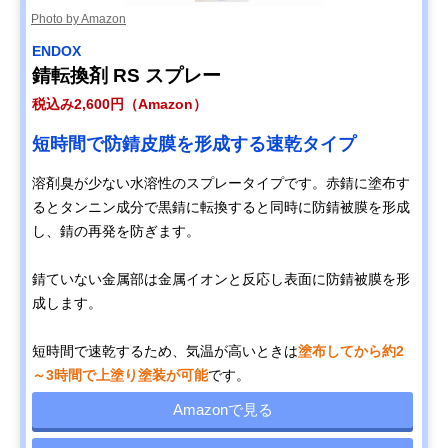
Photo by Amazon
ENDOX
錆転換剤 RS スプレー
税込み2,600円（Amazon）
短時間で防錆皮膜を形成する速乾タイプ
溶剤臭が少ない水溶性のスプレータイプです。赤錆に塗布す
るとタンニン成分で黒錆に転換すると同時に防錆被膜を形成
し、錆の再発を防ぎます。
錆ていない金属部は金属イオンと反応し表面に防錆被膜を形
成します。
短時間で速乾するため、気温が高いときは
塗布してから約2
～3時間で上塗り塗装が可能
です。
Amazonで見る