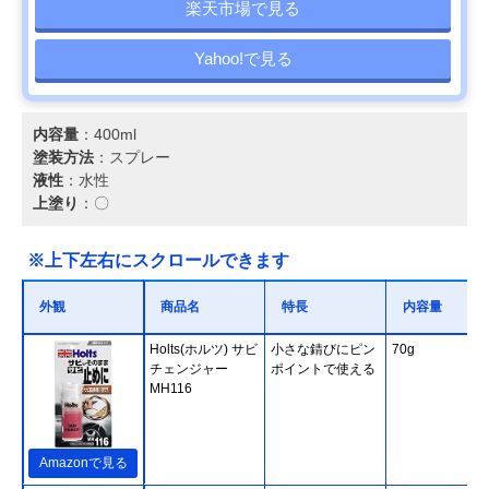
楽天市場で見る
Yahoo!で見る
内容量
：400ml
塗装方法
：スプレー
液性
：水性
上塗り
：〇
※上下左右にスクロールできます
外観
商品名
特長
内容量
Holts(ホルツ) サビ
小さな錆びにピン
70g
チェンジャー
ポイントで使える
MH116
Amazonで見る