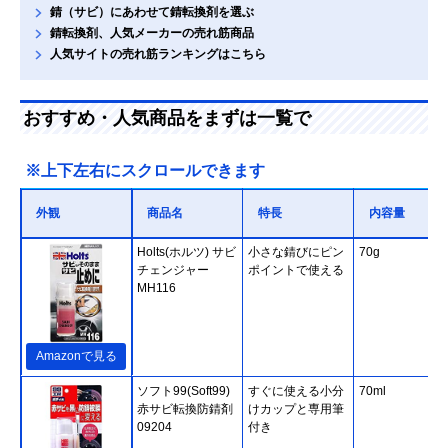
錆（サビ）にあわせて錆転換剤を選ぶ
錆転換剤、人気メーカーの売れ筋商品
人気サイトの売れ筋ランキングはこちら
おすすめ・人気商品をまずは一覧で
※上下左右にスクロールできます
外観
商品名
特長
内容量
Holts(ホルツ) サビ
小さな錆びにピン
70g
チェンジャー
ポイントで使える
MH116
Amazonで見る
ソフト99(Soft99)
すぐに使える小分
70ml
赤サビ転換防錆剤
けカップと専用筆
09204
付き