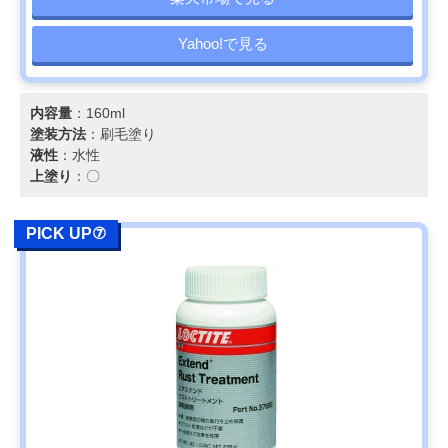
Yahoo!で見る
内容量
：160ml
塗装方法
：刷毛塗り
液性
：水性
上塗り
：〇
PICK UP⑦