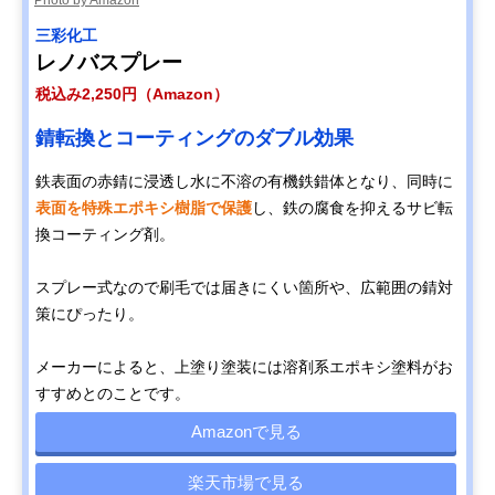
三彩化工
レノバスプレー
税込み2,250円（Amazon）
錆転換とコーティングのダブル効果
鉄表面の赤錆に浸透し水に不溶の有機鉄錯体となり、同時に
表面を特殊エポキシ樹脂で保護
し、鉄の腐食を抑えるサビ転
換コーティング剤。
スプレー式なので刷毛では届きにくい箇所や、広範囲の錆対
策にぴったり。
メーカーによると、上塗り塗装には溶剤系エポキシ塗料がお
すすめとのことです。
Amazonで見る
楽天市場で見る