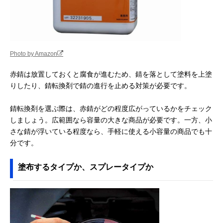
れる
LOCTITE(ロック
赤錆の進行をスト
236ml
楽天市場で見る
タイト) エクステ
ップ
ンド ラストトリー
トメント
Photo by Amazon
Holts(ホルツ) サビ
広範囲の作業に適
300ml
Amazonで見る
チェンジャースプ
したスプレータイ
赤錆は放置しておくと腐食が進むため、錆を落として塗料を上塗
レー MH1150
プ
りしたり、錆転換剤で錆の進行を止める対策が必要です。
三彩化工 レノバス
錆転換とコーティ
300ml
Amazonで見る
プレー
ングのダブル効果
錆転換剤を選ぶ際は、赤錆がどの程度広がっているかをチェック
ENDOX 錆転換剤
短時間で防錆皮膜
400ml
しましょう。広範囲なら容量の大きな商品が必要です。一方、小
Amazonで見る
RS スプレー
を形成する速乾タ
さな錆が浮いている程度なら、手軽に使える小容量の商品でも十
イプ
分です。
塗布するタイプか、スプレータイプか