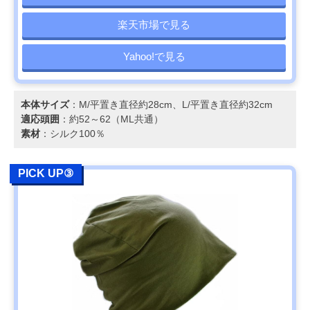
楽天市場で見る
Yahoo!で見る
本体サイズ
：M/平置き直径約28cm、L/平置き直径約32cm
適応頭囲
：約52～62（ML共通）
素材
：シルク100％
PICK UP③