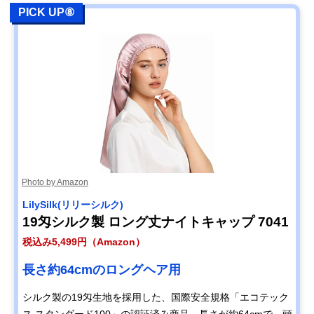
PICK UP⑧
Photo by Amazon
LilySilk(リリーシルク)
19匁シルク製 ロング丈ナイトキャップ 7041
税込み5,499円（Amazon）
長さ約64cmのロングヘア用
シルク製の19匁生地を採用した、国際安全規格「エコテック
ス スタンダード100」の認証済み商品。長さが約64cmで、頭