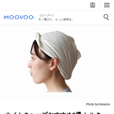
［ムーブー］
モノ選びに、もっと納得を。
Photo by Amazon