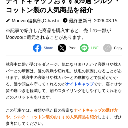
ナイトキャップおすすめ9選 シルク・
コットン製の人気商品を紹介
Moovoo編集部,O-hashi
最終更新日: 2026-03-15
※記事で紹介した商品を購入すると、売上の一部が
Moovooに還元されることがあります。
Share
Post
LINE
Copy
就寝中に髪が受けるダメージ、気になりませんか？寝返りや枕カ
バーとの摩擦は、髪の乾燥や切れ毛、枝毛の原因になることがあ
ります。就寝中の寝返りや枕カバーとの摩擦などで負荷がかか
る、髪や頭皮を守ってくれるのが
ナイトキャップ
です。寝ぐせや
髪の癖つきを軽減して、朝のスタイリングをしやすしてくれるな
どのメリットもあります。
この記事では、種類や見た目の豊富な
ナイトキャップの選び方
や、シルク・コットン製のおすすめ人気商品を紹介
します。ぜひ
参考にしてください。