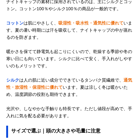
ナイトキャップの素材に採用されているのは、主にシルクとコッ
トン。コットン100％やシルク100％の商品が一般的です。
コットン
は肌にやさしく、
吸湿性・吸水性・通気性に優れて
いま
す。夏の暑い時期には汗を吸収して、ナイトキャップの中が蒸れ
るのを防ぎます。
暖かさを保てて静電気も起こりにくいので、乾燥する季節や冬の
寒い日にも向いています。シルクに比べて安く、手入れがしやす
いのもメリットです。
シルク
は人の肌に近い成分でできているタンパク質繊維で、
通気
性・放湿性・保湿性に優れて
います。夏は涼しく冬は暖かいた
め、温度調節の役割も期待できます。
光沢や、しなやかな手触りも特長です。ただし値段が高めで、手
入れに気を配る必要があります。
サイズで選ぶ｜頭の大きさや毛量に注意