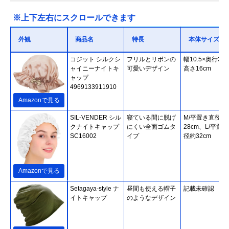
※上下左右にスクロールできます
外観
商品名
特長
本体サイズ
コジット シルクシ
フリルとリボンの
幅10.5×奥行3.6
ャイニーナイトキ
可愛いデザイン
高さ16cm
ャップ
4969133911910
Amazonで見る
SIL-VENDER シル
寝ている間に脱げ
M/平置き直径約
クナイトキャップ
にくい全面ゴムタ
28cm、L/平置
SC16002
イプ
径約32cm
Amazonで見る
Setagaya-style ナ
昼間も使える帽子
記載未確認
イトキャップ
のようなデザイン