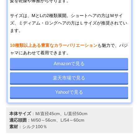
髪を乾燥や摩擦から守ります。
サイズは、MとLの2種類展開。ショートヘアの方はＭサイ
ズ、ミディアム・ロングヘアの方はＬサイズが推奨されてい
ます。
10種類以上ある豊富なカラーバリエーション
も魅力で、パジ
ャマにあわせて着用できます。
Amazonで見る
楽天市場で見る
Yahoo!で見る
本体サイズ
：M/直径45cm、L/直径50cm
適応頭囲
：M/50～56cm、L/54～60cm
素材
：シルク100％