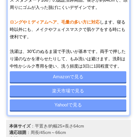
周りにゴムが入った脱げにくいデザインです。
ロングやミディアムヘア、毛量の多い方に対応
します。寝る
時以外にも、メイクやフェイスマスクで肌ケアをする時にも
便利です。
洗濯は、30℃のぬるま湯で手洗いが基本です。両手で押した
り湯のなかを潜らせたりして、もみ洗いは避けます。洗剤は
中性かシルク専用を使い、洗う頻度は3日に1回程度です。
Amazonで見る
楽天市場で見る
Yahoo!で見る
本体サイズ
：平置き/約幅25×長さ64cm
適応頭囲
：周長/45cm～66cm