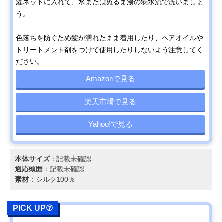
濯ネットに入れて、水またはぬるま湯の弱水流で洗いましょ
う。
色落ちを防ぐため髪が濡れたまま着用したり、ヘアオイルや
トリートメント剤をつけて使用したりしないよう注意してく
ださい。
Amazonで見る
楽天市場で見る
Yahoo!で見る
本体サイズ
：記載未確認
適応頭囲
：記載未確認
素材
：シルク100％
PICK UP⑦