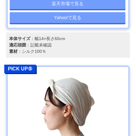
楽天市場で見る
Yahoo!で見る
本体サイズ
：幅14×長さ60cm
適応頭囲
：記載未確認
素材
：シルク100％
PICK UP⑤