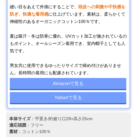
縫い目をあえて外側にすることで、
頭皮への刺激や不快感を
防ぎ、快適な着用感
に仕上げています。素材は、柔らかくて
伸縮性のあるオーガニックコットン100％です。
夏は吸汗・冬は防寒に優れ、UVカット加工が施されているの
もポイント。オールシーズン着用でき、室内帽子としても人
気です。
男女共に使用できるゆったりサイズで締め付けがありませ
ん。長時間の着用にも配慮されています。
Amazonで見る
Yahoo!で見る
本体サイズ
：平置き/約被り口28×高さ25cm
適応頭囲
：フリー
素材
：コットン100％