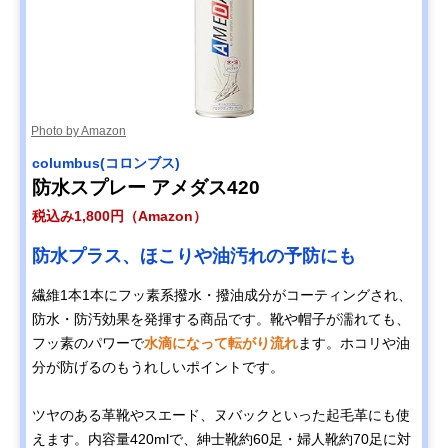
Photo by Amazon
columbus(コロンブス)
防水スプレー アメダス420
税込み1,800円（Amazon）
防水プラス、ほこりや油汚れの予防にも
繊維1本1本にフッ素系撥水・撥油成分がコーティングされ、
防水・防汚効果を発揮する商品です。靴や帽子が濡れても、
フッ素のパワーで
水滴になって転がり流れ
ます。ホコリや油
分が防げるのもうれしいポイントです。
ツヤのある革靴やスエード、ヌバックといった起毛革にも使
えます。内容量420mlで、紳士靴約60足・婦人靴約70足に対