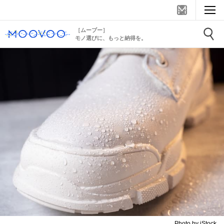
［ムーブー］
モノ選びに、もっと納得を。
Photo by iStock