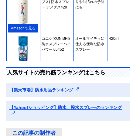
ブス) 防水スプレ
りや油汚れの予防
ー アメダス420
にも
Amazonで見る
コニシ(KONISHI)
オールマイティに
420ml
防水スプレーハイ
使える便利な防水
パワー 05452
スプレー
Amazonで見る
人気サイトの売れ筋ランキングはこちら
Logos 強力防水ス
アウトドア用品の
420ml
プレー 84960001
防水におすすめ
【楽天市場】防水用品ランキング
【Yahoo!ショッピング】防水、撥水スプレーのランキング
Amazonで見る
MARQUEE
細かい粒子で通気
420ml
PLAYER For
性をキープしてコ
SNEAKER
ーティング