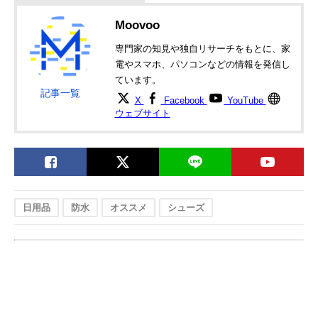
WATER+STAIN
REPELLENT #01
Moovoo
9012
Amazonで見る
専門家の知見や独自リサーチをもとに、家
電やスマホ、パソコンなどの情報を発信し
‎スリーエム(3M) ス
約1分の速効防水
170ml
Amazonで見る
ています。
コッチガード 防水
で急な雨にも対応
記事一覧
スプレー 速効性
X
Facebook
YouTube
SG-S170
ウェブサイト
アサヒペン
コートや傘などの
300ml
Amazonで見る
(Asahipen) 繊維用
繊維製品におすす
防水スプレーEX
め
LION(ライオン) レ
撥水力の高い、独
180ml
楽天市場で見る
インガード
自の撥水基材を採
用
日用品
防水
オススメ
シューズ
ヘンケルジャパン
防水・防汚に加え
180ml
Yahoo!で見る
(Henkel Japan)
てツヤが出るタイ
LOCTITE 超強力
プ
防水スプレー 靴用
DBK-180
KicksWrap
国内発スニーカー
420ml
楽天市場で見る
Waterproof Spray
ケアブランドのア
420ml
イテム