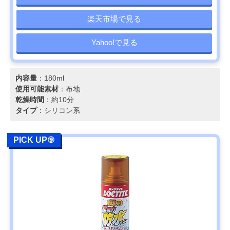
楽天市場で見る
Yahoo!で見る
内容量
：180ml
使用可能素材
：布地
乾燥時間
：約10分
タイプ
：シリコン系
PICK UP⑨