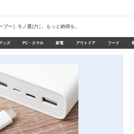
ーブー］
モノ選びに、もっと納得を。
グッズ
PC・スマホ
家電
アウトドア
フード