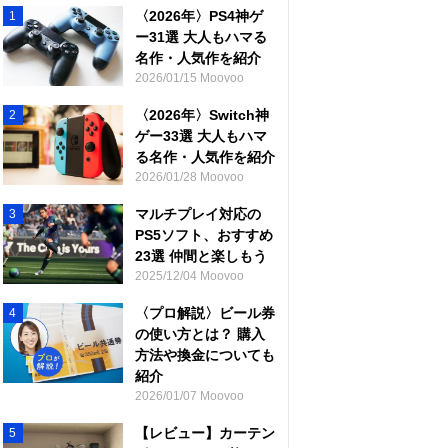
〈2026年〉PS4神ゲ
1
ー31選 大人もハマる
名作・人気作を紹介
2026/01/15 Moovoo
〈2026年〉Switch神
2
ゲー33選 大人もハマ
る名作・人気作を紹介
2026/01/28 Moovoo
マルチプレイ対応の
3
PS5ソフト、おすすめ
23選 仲間と楽しもう
2025/12/04 Moovoo
〈プロ解説〉ビール券
4
の使い方とは？ 購入
方法や換金についても
紹介
2026/01/07 Moovoo
【レビュー】カーテン
5