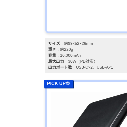
サイズ
：約99×52×26mm
重さ
：約220g
容量
：10,000mAh
最大出力
：30W（PD対応）
出力ポート数
：USB-C×2、USB-A×1
PICK UP②