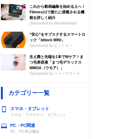
これから動画編集を始める人へ！
Filmora12で新たに搭載される機
能を詳しく紹介
Sponsored by Wondershare
“安心”をサブスクするスマートロ
ック「bitlock MINI」
Sponsored by ビットキー
生え際と先端を1本でWケア！ま
つ毛美容液「まつ毛デラックス
WMOA（ウモア）」
Sponsored by ファーマフーズ
カテゴリー一覧
スマホ・タブレット
スマホ、アクセサリ、タブレット
PC・PC関連
PC、PC周辺機器