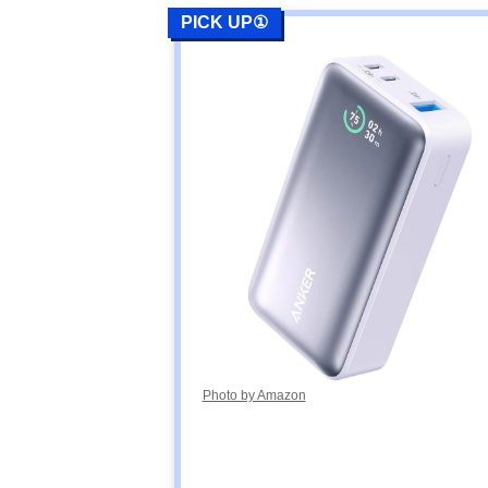
PICK UP①
Photo by Amazon