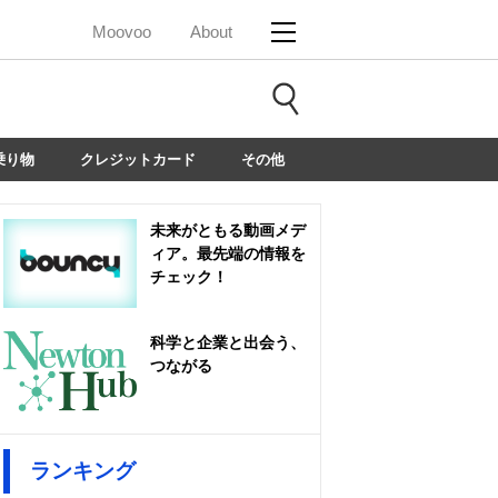
Moovoo
About
乗り物
クレジットカード
その他
未来がともる動画メデ
ィア。最先端の情報を
チェック！
科学と企業と出会う、
つながる
ランキング