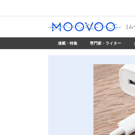
［ム
連載・特集
専門家・ライター