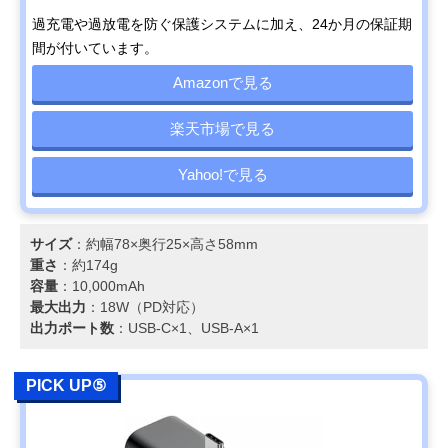
過充電や過放電を防ぐ保護システムに加え、24か月の保証期
間が付いています。
Amazonで見る
楽天市場で見る
Yahoo!で見る
サイズ
：約幅78×奥行25×高さ58mm
重さ
：約174g
容量
：10,000mAh
最大出力
：18W（PD対応）
出力ポート数
：USB-C×1、USB-A×1
PICK UP⑤