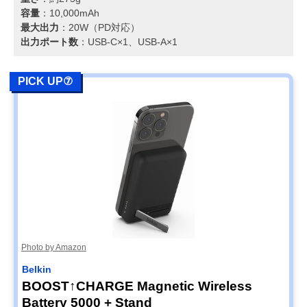
容量
：10,000mAh
最大出力
：20W（PD対応）
出力ポート数
：USB-C×1、USB-A×1
PICK UP⑦
Photo by Amazon
Belkin
BOOST↑CHARGE Magnetic Wireless
Battery 5000 + Stand