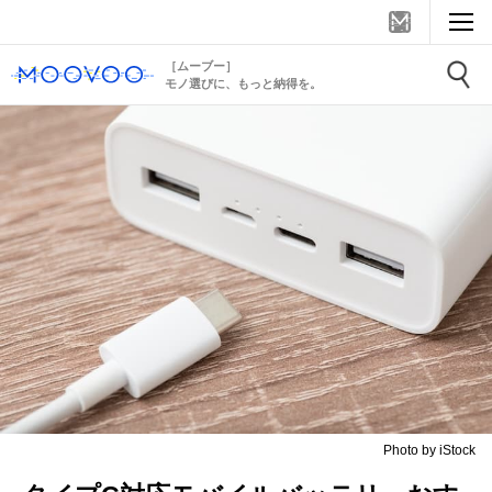
［ムーブー］
モノ選びに、もっと納得を。
Photo by iStock