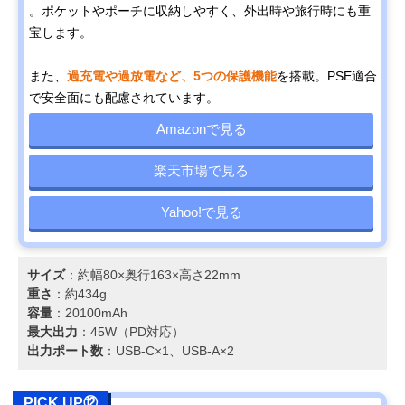
。ポケットやポーチに収納しやすく、外出時や旅行時にも重
宝します。
また、
過充電や過放電など、5つの保護機能
を搭載。PSE適合
で安全面にも配慮されています。
Amazonで見る
楽天市場で見る
Yahoo!で見る
サイズ
：約幅80×奥行163×高さ22mm
重さ
：約434g
容量
：20100mAh
最大出力
：45W（PD対応）
出力ポート数
：USB-C×1、USB-A×2
PICK UP⑫