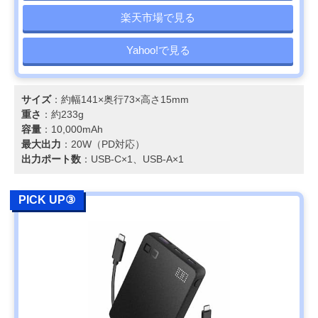
楽天市場で見る
Yahoo!で見る
サイズ
：約幅141×奥行73×高さ15mm
重さ
：約233g
容量
：10,000mAh
最大出力
：20W（PD対応）
出力ポート数
：USB-C×1、USB-A×1
PICK UP③