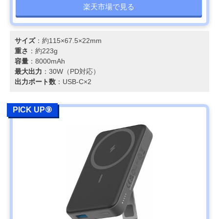
楽天市場で見る
サイズ
：約115×67.5×22mm
重さ
：約223g
容量
：8000mAh
最大出力
：30W（PD対応）
出力ポート数
：USB-C×2
PICK UP⑨