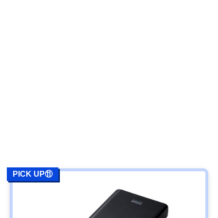
PICK UP⑪