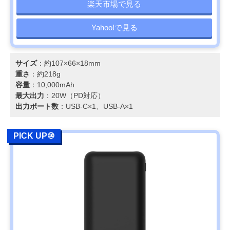
楽天市場で見る
Yahoo!で見る
サイズ
：約107×66×18mm
重さ
：約218g
容量
：10,000mAh
最大出力
：20W（PD対応）
出力ポート数
：USB-C×1、USB-A×1
PICK UP⑩